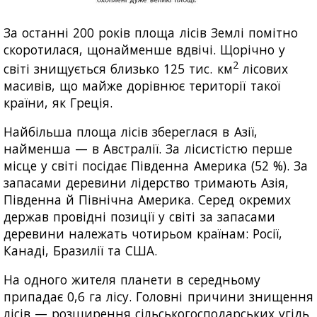
За останні 200 років площа лісів Землі помітно
скоротилася, щонайменше вдвічі. Щорічно у
2
світі знищується близько 125 тис. км
лісових
масивів, що майже дорівнює території такої
країни, як Греція.
Найбільша площа лісів збереглася в Азії,
найменша — в Австралії. За лісистістю перше
місце у світі посідає Південна Америка (52 %). За
запасами деревини лідерство тримають Азія,
Південна й Північна Америка. Серед окремих
держав провідні позиції у світі за запасами
деревини належать чотирьом країнам: Росії,
Канаді, Бразилії та США.
На одного жителя планети в середньому
припадає 0,6 га лісу. Головні причини знищення
лісів — розширення сільськогосподарських угідь