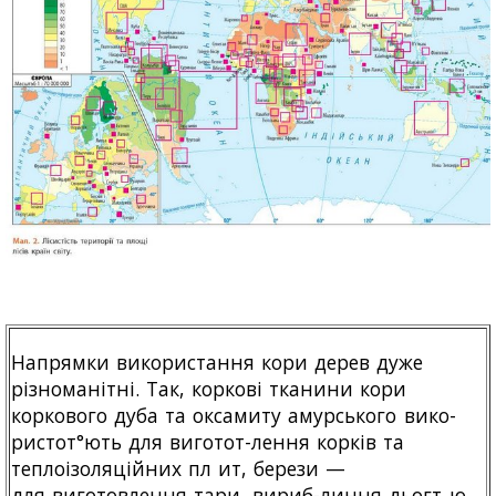
Напрямки використання кори дерев дуже
різноманітні. Так, коркові тканини кори
коркового дуба та оксамиту амурського вико-
ристот°ють для виготот-лення корків та
теплоізоляційних пл ит, берези —
для виготовлення тари, вириб-линня дьогт ю.