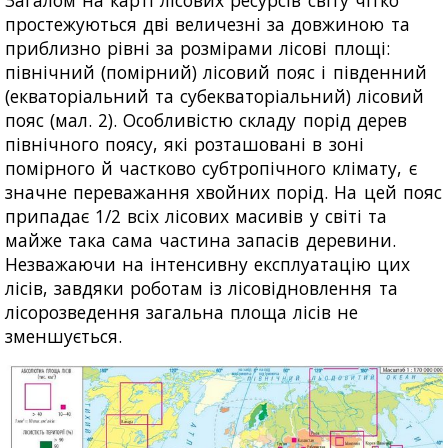
простежуються дві величезні за довжиною та
приблизно рівні за розмірами лісові площі:
північний (помірний) лісовий пояс і південний
(екваторіальний та субекваторіальний) лісовий
пояс (мал. 2). Особливістю складу порід дерев
північного поясу, які розташовані в зоні
помірного й частково субтропічного клімату, є
значне переважання хвойних порід. На цей пояс
припадає 1/2 всіх лісових масивів у світі та
майже така
сама частина запасів деревини.
Незважаючи на інтенсивну експлуатацію цих
лісів, завдяки роботам із лісовідновлення та
лісорозведення загальна площа лісів не
зменшується.