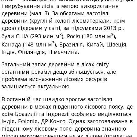
і вирубування лісів із метою використання
деревини (мал. 3). За обсягами заготівлі
деревини (круглі й колоті лісоматеріали, крім
дров) лідерами у світі, за підсумками 2013 р.,
3
3
були США (293 млн м
), Росія (180 млн м
),
3
Канада (148 млн м
), Бразилія, Китай, Швеція,
Індія, Фінляндія, Німеччина.
Загальний запас деревини в лісах світу
останніми роками дещо збільшується, але
проблема виснаження лісових ресурсів
залишається актуальною.
В останній час швидко зростає заготівля
деревини в межах південного лісового поясу, де
крім Бразилії та Індонезії особливо виділяються
Індія, Ефіопія, ДР Конго. Однак заготовлювана в
південному лісовому поясі деревина значною
мірою використовується не як ділова (придатна