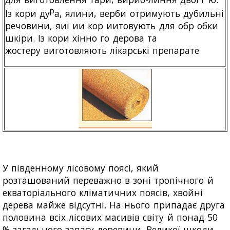
р
Із кори ду
а, ялини, верби отримують дубильні
речовини, яиі ии кор иитовують для обр обки
шкіри. Із кори хінно го дерова та
жостеру виготовляють лікарські препарате
У південному лісовому поясі, який
розташований переважно в зоні тропічного й
екваторіального кліматичних поясів, хвойні
дерева майже відсутні. На нього припадає друга
половина всіх лісових масивів світу й понад 50
% загального запасу деревини. Великої шкоди