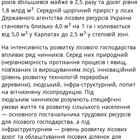
років збільшився майже в 2,5 разу та досяг рівня
3
1,8 млрд м
. Середній щорічний приріст у лісах
Державного агентства лісових ресурсів України
3
становить близько 4,0 м
на 1 га і коливається
3
3
від 5,0 м
у Карпатах до 2,5 м
у степовій зоні.
На інтенсивність розвитку лісового господарства
впливає ряд чинників. Серед них природний
(нерівномірність протікання процесів і явищ,
пов’язаних із вирощуванням лісу), інноваційний
(рівень розвитку технологій переробки
деревини), людський, інфра-структурний, попит
на вітчизняну лісопродукцію. Під
людським чинником розуміють специфічні
умови життя та розвитку сільського населення
— основного постачальника трудових ресурсів
для лісового господарства, а під
інфраструктурним — рівень розвитку лісових
доріг та облаштування лісових ділянок для