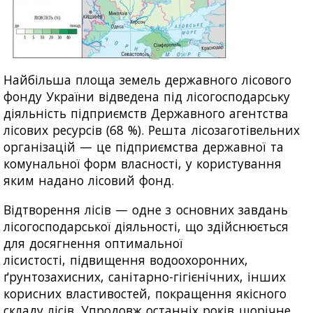
Найбільша площа земель державного лісового
фонду України відведена під лісогосподарську
діяльність підприємств Державного агентства
лісових ресурсів (68 %). Решта лісозаготівельних
організацій — це підприємства державної та
комунальної форм власності, у користування
яким надано лісовий фонд.
Відтворення лісів — одне з основних завдань
лісогосподарської діяльності, що здійснюється
для досягнення оптимальної
лісистості, підвищення водоохоронних,
ґрунтозахисних, санітарно-гігієнічних, інших
корисних властивостей, покращення якісного
складу лісів. Упродовж останніх років щорічне