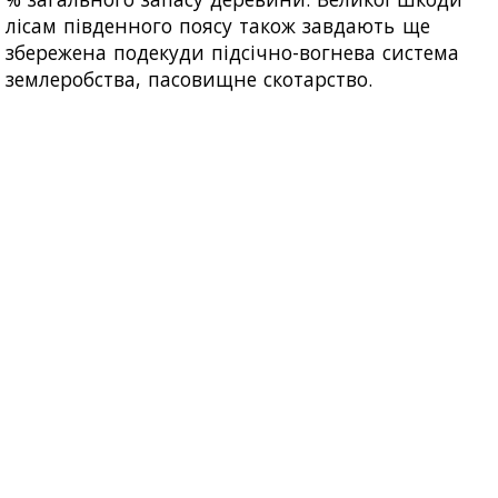
лісам південного поясу також завдають ще
збережена подекуди підсічно-вогнева система
землеробства, пасовищне скотарство.