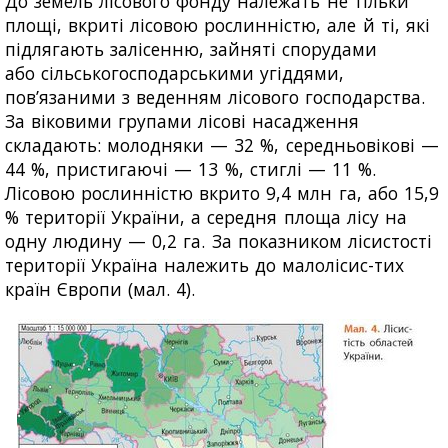
До земель лісового фонду належать не тільки
площі, вкриті лісовою рослинністю, але й ті, які
підлягають залісенню, зайняті спорудами
або сільськогосподарськими угіддями,
пов’язаними з веденням лісового господарства.
За віковими групами лісові насадження
складають: молодняки — 32 %, середньовікові —
44 %, пристигаючі — 13 %, стиглі — 11 %.
Лісовою рослинністю вкрито 9,4 млн га, або 15,9
% території України, а середня площа лісу на
одну людину — 0,2 га. За показником лісистості
території Україна належить до малолісис-тих
країн Європи (мал. 4).