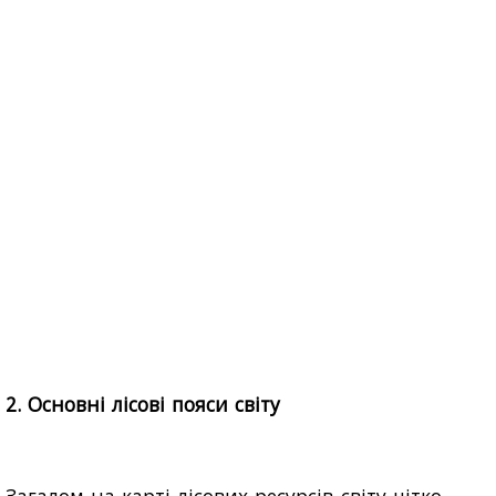
2. Основні лісові пояси світу
Загалом на карті лісових ресурсів світу чітко