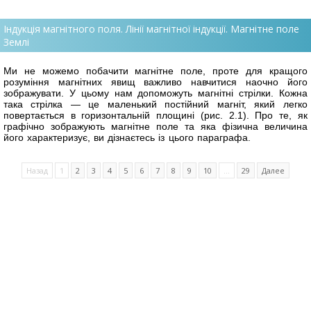
Індукція магнітного поля. Лінії магнітної індукції. Магнітне поле
Землі
Ми не можемо побачити магнітне поле, проте для кращого
розуміння магнітних явищ важливо навчитися наочно його
зображувати. У цьому нам допоможуть магнітні стрілки. Кожна
така стрілка — це маленький постійний магніт, який легко
повертається в горизонтальній площині (рис. 2.1). Про те, як
графічно зображують магнітне поле та яка фізична величина
його характеризує, ви дізнаєтесь із цього параграфа.
Назад
1
2
3
4
5
6
7
8
9
10
...
29
Далее