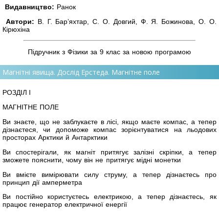
Видавництво:
Ранок
Автори:
В. Г. Бар’яхтар, С. О. Довгий, Ф. Я. Божинова, О. О.
Кірюхіна
Підручник з Фізики за 9 клас за новою програмою
Магнітні явища. Дослід Ерстеда. Магнітне поле
РОЗДІЛ I
МАГНІТНЕ ПОЛЕ
Ви знаєте, що не заблукаєте в лісі, якщо маєте компас, а тепер
дізнаєтеся, чи допоможе компас зорієнтуватися на льодових
просторах Арктики й Антарктики
Ви спостерігали, як магніт притягує залізні скріпки, а тепер
зможете пояснити, чому він не притягує мідні монетки
Ви вмієте вимірювати силу струму, а тепер дізнаєтесь про
принцип дії амперметра
Ви постійно користуєтесь електрикою, а тепер дізнаєтесь, як
працює генератор електричної енергії