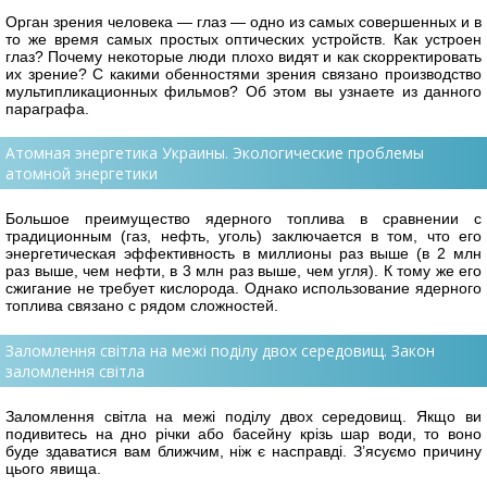
Орган зрения человека — глаз — одно из самых совершенных и в
то же время самых простых оптических устройств. Как устроен
глаз? Почему некоторые люди плохо видят и как скорректировать
их зрение? С какими обенностями зрения связано производство
мультипликационных фильмов? Об этом вы узнаете из данного
параграфа.
Атомная энергетика Украины. Экологические проблемы
атомной энергетики
Большое преимущество ядерного топлива в сравнении с
традиционным (газ, нефть, уголь) заключается в том, что его
энергетическая эффективность в миллионы раз выше (в 2 млн
раз выше, чем нефти, в 3 млн раз выше, чем угля). К тому же его
сжигание не требует кислорода. Однако использование ядерного
топлива связано с рядом сложностей.
Заломлення світла на межі поділу двох середовищ. Закон
заломлення світла
Заломлення світла на межі поділу двох середовищ. Якщо ви
подивитесь на дно річки або басейну крізь шар води, то воно
буде здаватися вам ближчим, ніж є насправді. З’ясуємо причину
цього явища.