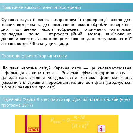
Практичне використання інтерференції
Сучасна наука і техніка використовує інтерференцію світла для
точних вимірювань, для визначення якості обробки поверхонь,
для поліпшення якості зображень, отриманих оптичними
приладами тощо. Інтерференційний метод вимірювання
довжини хвилі світлового випромінювання дає змогу визначати її
з точністю до 7-8 значущих цифр.
Еволюція фізичної картини світу
Що таке картина світу? Картина світу — це систематизована
інформація людини про світ. Зокрема, фізична картина світу —
це здатність людини усвідомлювати контекст фізичних знань
(сказати з внутрішнім переконанням, що цей факт узгоджується
з моїми знаннями про світ).
Підручник Фізика 9 клас Бар'яхтар, Довгий читати онлайн (нова
програма 2017)