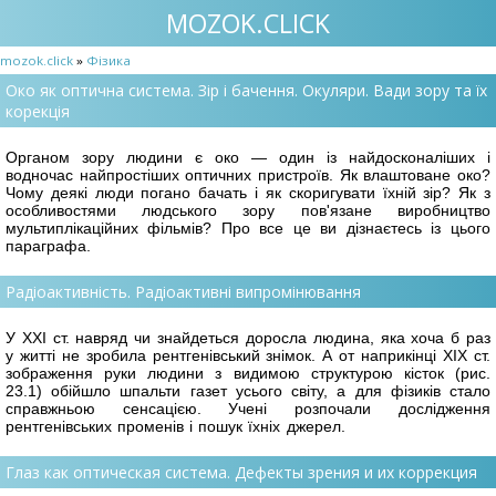
MOZOK.CLICK
mozok.click
»
Фізика
Око як оптична система. Зір і бачення. Окуляри. Вади зору та їх
корекція
Органом зору людини є око — один із найдосконаліших і
водночас найпростіших оптичних пристроїв. Як влаштоване око?
Чому деякі люди погано бачать і як скоригувати їхній зір? Як з
особливостями людського зору пов'язане виробництво
мультиплікаційних фільмів? Про все це ви дізнаєтесь із цього
параграфа.
Радіоактивність. Радіоактивні випромінювання
У ХХІ ст. навряд чи знайдеться доросла людина, яка хоча б раз
у житті не зробила рентгенівський знімок. А от наприкінці ХІХ ст.
зображення руки людини з видимою структурою кісток (рис.
23.1) обійшло шпальти газет усього світу, а для фізиків стало
справжньою сенсацією. Учені розпочали дослідження
рентгенівських променів і пошук їхніх джерел.
Глаз как оптическая система. Дефекты зрения и их коррекция