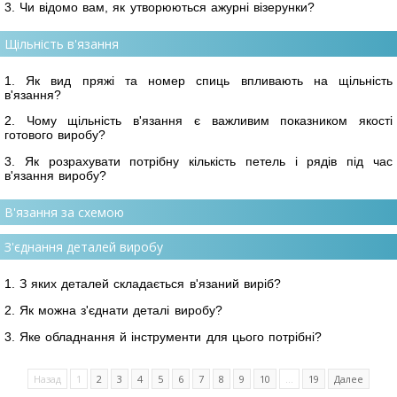
3. Чи відомо вам, як утворюються ажурні візерунки?
Щільність в'язання
1. Як вид пряжі та номер спиць впливають на щільність
в'язання?
2. Чому щільність в'язання є важливим показником якості
готового виробу?
3. Як розрахувати потрібну кількість петель і рядів під час
в'язання виробу?
В'язання за схемою
З'єднання деталей виробу
1. З яких деталей складається в'язаний виріб?
2. Як можна з'єднати деталі виробу?
3. Яке обладнання й інструменти для цього потрібні?
Назад
1
2
3
4
5
6
7
8
9
10
...
19
Далее