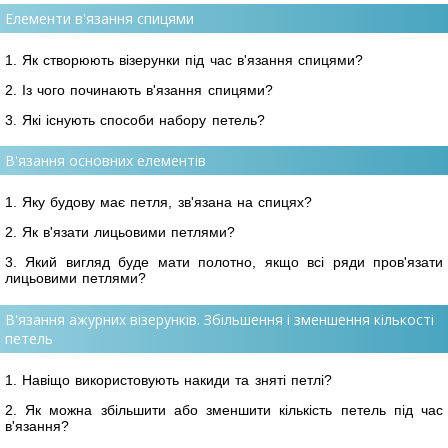
Елементи в'язання спицями
1. Як створюють візерунки під час в'язання спицями?
2. Із чого починають в'язання спицями?
3. Які існують способи набору петель?
В'язання основних елементів
1. Яку будову має петля, зв'язана на спицях?
2. Як в'язати лицьовими петлями?
3. Який вигляд буде мати полотно, якщо всі ряди пров'язати
лицьовими петлями?
В'язання ажурних візерунків. Збільшення і зменшення кількості
петель
1. Навіщо використовують накиди та зняті петлі?
2. Як можна збільшити або зменшити кількість петель під час
в'язання?