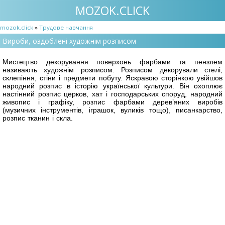
MOZOK.CLICK
mozok.click
»
Трудове навчання
Вироби, оздоблені художнім розписом
Мистецтво декорування поверхонь фарбами та пензлем
називають художнім розписом. Розписом декорували стелі,
склепіння, стіни і предмети побуту. Яскравою сторінкою увійшов
народний розпис в історію української культури. Він охоплює
настінний розпис церков, хат і господарських споруд, народний
живопис і графіку, розпис фарбами дерев’яних виробів
(музичних інструментів, іграшок, вуликів тощо), писанкарство,
розпис тканин і скла.