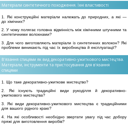
Матеріали синтетичного походження. Їхні властивості
1. Які конструкційні матеріали належать до природних, а які —
до хімічних?
2. У чому полягає головна відмінність між хімічними штучними та
синтетичними волокнами?
3. Для чого виготовляють матеріали із синтетичних волокон? Які
проблеми виникають під час їх виробництва й експлуатації?
В'язання спицями як вид декоративно-ужиткового мистецтва.
Матеріали, інструменти та пристосування для в'язання
спицями
1. Що таке декоративно-ужиткове мистецтво?
2. Які існують традиційні види рукоділля й декоративно-
ужиткового мистецтва?
3. Які види декоративно-ужиткового мистецтва є традиційними
для вашого рідного краю?
4. На які особливості необхідно звертати увагу під час добору
пряжі для виготовлення виробів?