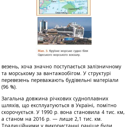
везень, хоча значно поступається залізничному
та морському за вантажообігом. У структурі
перевезень переважають будівельні матеріали
(96 %).
Загальна довжина річкових судноплавних
шляхів, що експлуатуються в Україні, помітно
скорочується. У 1990 р. вона становила 4 тис. км,
а станом на 2016 р. — лише 2,1 тис. км.
Традиційними у використанні раніше були