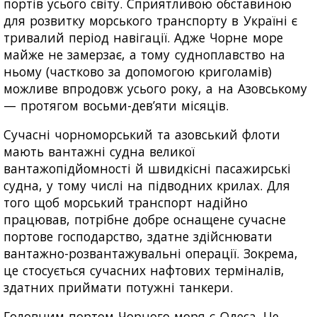
портів усього світу. Сприятливою обставиною
для розвитку морського транспорту в Україні є
тривалий період навігації. Адже Чорне море
майже не замерзає, а тому судноплавство на
ньому (частково за допомогою криголамів)
можливе впродовж усього року, а на Азовському
— протягом восьми-дев’яти місяців.
Сучасні чорноморський та азовський флоти
мають вантажні судна великої
вантажопідйомності й швидкісні пасажирські
судна, у тому числі на підводних крилах. Для
того щоб морський транспорт надійно
працював, потрібне добре оснащене сучасне
портове господарство, здатне здійснювати
вантажно-розвантажувальні операції. Зокрема,
це стосується сучасних нафтових терміналів,
здатних приймати потужні танкери.
Головним портом Чорного моря є Одеса. Це