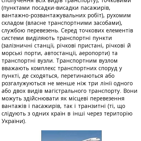
сполучення всіх видів транспорту), точковими
(пунктами посадки-висадки пасажирів,
вантажно-розвантажувальних робіт), рухомим
складом (власне транспортними засобами),
службою перевезень. Серед точкових елементів
системи виділяють транспортні пункти
(залізничні станції, річкові пристані, річкові й
морські порти, автостанції, аеропорти) та
транспортні вузли. Транспортним вузлом
вважають комплекс транспортних споруд у
пункті, де сходяться, перетинаються або
розгалужуються не менше ніж три лінії одного
або двох видів магістрального транспорту. Вони
можуть здійснювати як місцеві перевезення
вантажів і пасажирів, так і транзитні (ті, що
слідують з одних країн в інші через територію
України).