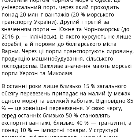
універсальний порт, через який проходить
понад 20 млн т вантажів (20 % морського
транспорту України). Другий і третій за
значенням порти — Южне та Чорноморськ (до
2016 р. — Іллічівськ), із якого курсують не лише
кораблі, а й пороми до болгарського міста
Варни. Через ці порти транспортують сировину,
продукцію машинобудування, сільського
господарства. Важливе значення мають морські
порти Херсон та Миколаїв.
В останні роки лише близько 15 % загального
обсягу перевезень припадає на малий (у межах
одного моря) та великий каботаж. Відповідно 85
% — це зовнішні перевезення. У свою чергу,
серед останніх близько 50 % становлять
експортні вантажі, близько 40 % — транзитні, а
понад 10 % — імпортні товари. У структурі