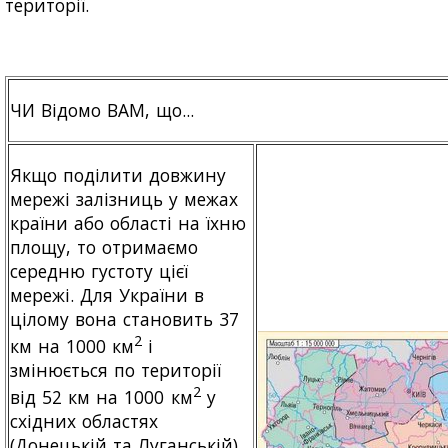
території.
ЧИ Відомо ВАМ, що...
Якщо поділити довжину
мережі залізниць у межах
країни або області на їхню
площу, то отримаємо
середню густоту цієї
мережі. Для України в
цілому вона становить 37
2
км на 1000 км
і
змінюється по території
2
від 52 км на 1000 км
у
східних областях
(Донецькій та Луганській)