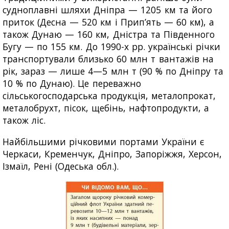
судноплавні шляхи Дніпра — 1205 км та його
приток (Десна — 520 км і Прип’ять — 60 км), а
також Дунаю — 160 км, Дністра та Південного
Бугу — по 155 км. До 1990-х рр. українські річки
транспортували близько 60 млн т вантажів на
рік, зараз — лише 4—5 млн т (90 % по Дніпру та
10 % по Дунаю). Це переважно
сільськогосподарська продукція, металопрокат,
металобрухт, пісок, щебінь, нафтопродукти, а
також ліс.
Найбільшими річковими портами України є
Черкаси, Кременчук, Дніпро, Запоріжжя, Херсон,
Ізмаїл, Рені (Одеська обл.).