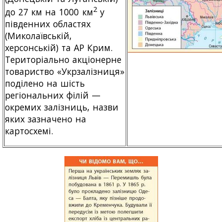
2
до 27 км на 1000 км
у
південних областях
(Миколаївській,
херсонській) та АР Крим.
Територіально акціонерне
товариство «Укрзалізниця»
поділено на шість
регіональних філій —
окремих залізниць, назви
яких зазначено на
картосхемі.