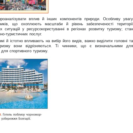
роаналізувати вплив й інших компонентів природи. Особливу увагу
ників, що охоплюють масштаби й рівень забезпеченості території
х ситуацій у ресурсокористуванні в регіонах розвитку туризму; стан
но-туристичних послуг.
мі й істотно впливають на вибір його видів, важко виділити головні та
уризму вони відрізняються. Ті чинники, що є визначальними для
 для спортивного туризму.