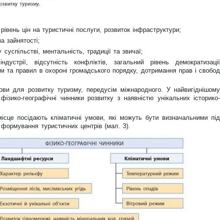
 рівень цін на туристичні послуги, розвиток інфраструктури;
а зайнятості;
 суспільстві, ментальність, традиції та звичаї;
індустрії, відсутність конфліктів, загальний рівень демократизації
м та правил в охороні громадського порядку, дотримання прав і свобод
ови для розвитку туризму, передусім міжнародного. У найвигіднішому
ізико-географічні чинники розвитку з наявністю унікальних історико-
 місце посідають кліматичні умови, які можуть бути визначальними під
 формування туристичних центрів (мал. 3).