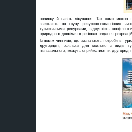
починку й навіть лікування. Так само можна п
звертають на групу ресурсно-екологічних чин
туристичними ресурсами; відсутність конфліктни
природного довкілля в регіонах надання рекреацій
Із-поміж чинників, що визначають потреби в туриз
другорядні, оскільки для кожного з видів т
пізнавального, можуть сприйматися як другорядні