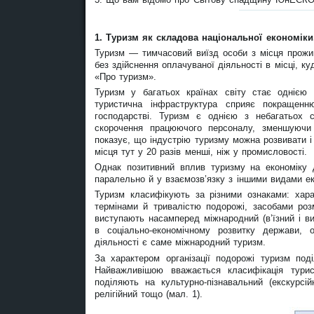
1. Туризм як складова національної економіки
Туризм — тимчасовий виїзд особи з місця прожив
без здійснення оплачуваної діяльності в місці, к
«Про туризм».
Туризм у багатьох країнах світу стає однією 
туристична інфраструктура сприяє покращенню
господарстві. Туризм є однією з небагатьох 
скорочення працюючого персоналу, зменшуючи 
показує, що індустрію туризму можна розвивати і
місця тут у 20 разів менші, ніж у промисловості.
Однак позитивний вплив туризму на економіку 
паралельно й у взаємозв’язку з іншими видами ек
Туризм класифікують за різними ознаками: хара
термінами й тривалістю подорожі, засобами ро
виступають насамперед міжнародний (в’їзний і ви
в соціально-економічному розвитку держави, 
діяльності є саме міжнародний туризм.
За характером організації подорожі туризм поді
Найважливішою вважається класифікація тури
поділяють на культурно-пізнавальний (екскурсій
релігійний тощо (мал. 1).