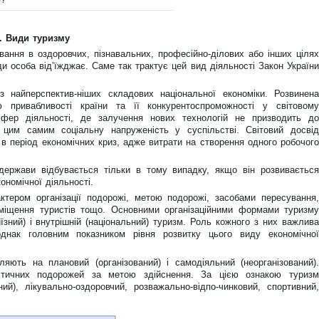
. Види туризму
ання в оздоровчих, пізнавальних, професійно-ділових або інших цілях
уди особа від’їжджає. Саме так трактує цей вид діяльності Закон України
з найперспектив-ніших складових національної економіки. Розвинена
 привабливості країни та її конкурентоспроможності у світовому
сфер діяльності, де залучення нових технологій не призводить до
цим самим соціальну напруженість у суспільстві. Світовий досвід
 в період економічних криз, адже витрати на створення одного робочого
держави відбувається тільки в тому випадку, якщо він розвивається
ономічної діяльності.
ктером організації подорожі, метою подорожі, засобами пересування,
зміщення туристів тощо. Основними організаційними формами туризму
їзний) і внутрішній (національний) туризм. Роль кожного з них важлива
однак головним показником рівня розвитку цього виду економічної
ляють на плановий (організований) і самодіяльний (неорганізований).
стичних подорожей за метою здійснення. За цією ознакою туризм
ний), лікувально-оздоровчий, розважально-відпо-чинковий, спортивний,