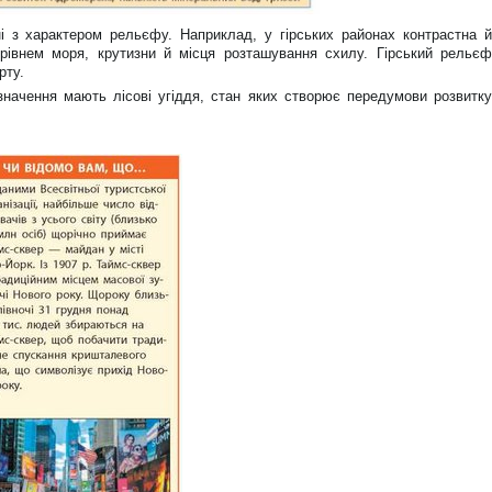
ані з характером рельєфу. Наприклад, у гірських районах контрастна й
рівнем моря, крутизни й місця розташування схилу. Гірський рельєф
рту.
значення мають лісові угіддя, стан яких створює передумови розвитку