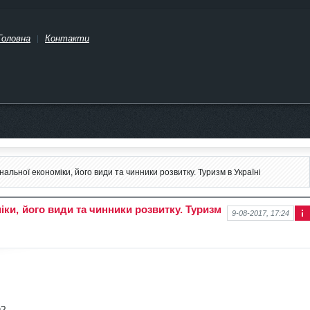
Головна
Контакти
альної економіки, його види та чинники розвитку. Туризм в Україні
ки, його види та чинники розвитку. Туризм
9-08-2017, 17:24
Інф
ор
ма
ція
про
нов
ину
О?