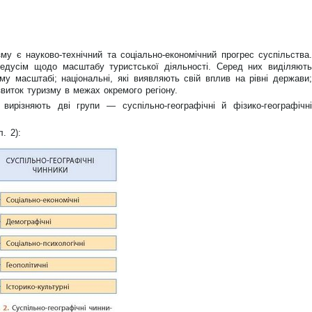
у є науково-технічний та соціально-економічний прогрес суспільства.
редусім щодо масштабу туристської діяльності. Серед них виділяють
му масштабі; національні, які виявляють свій вплив на рівні держави;
звиток туризму в межах окремого регіону.
вирізняють дві групи — суспільно-географічні й фізико-географічні
. 2):