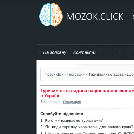
mozok.click
На головну
Контакти
mozok.click
»
Географія
» Туризим як складова націон
Туризим як складова національної економі
в Україні
Категорія:
Географія
Спробуйте відповісти
1. Кого ми називаємо туристами?
2. Які види туризму характерні для вашого краю?
3. Що вам відомо про Світову спадщину ЮнЕСК