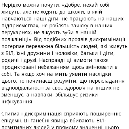
Нерідко можна почути: «Добре, нехай собі
живуть, але не ходять до школи, в якій
навчаються наші діти, не працюють на наших
підприємствах, не роблять зачіску в наших
перукарнях, не лікують зуби в нашій
поліклініці». Від подібних проявів дискримінації
потерпає переважна більшість людей, які живуть
з ВІЛ, їхні дружини і чоловіки, батьки і діти,
родичі і друзі. Насправді ці вимоги також
продиктовані небажанням щось змінювати в
собі. Та якщо хоч на мить уявити наслідки
цього, то починаєш розуміти, що перекладання
відповідальності за своє здоров’я на інших не
зменшує, а навпаки, збільшує ризики
інфікування.
Стигма і дискримінація сприяють поширенню
епідемії. Ці ганебні явища вбивають ВІЛ-
позитивних людей у прямому значенні цього