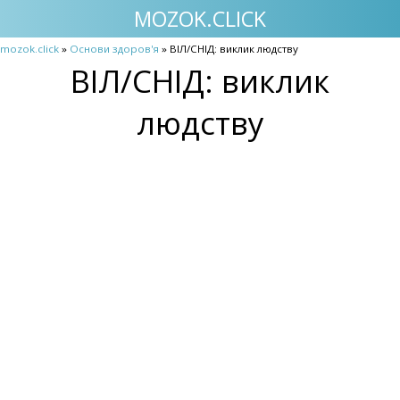
MOZOK.CLICK
mozok.click
»
Основи здоров'я
» ВІЛ/СНІД: виклик людству
ВІЛ/СНІД: виклик
людству