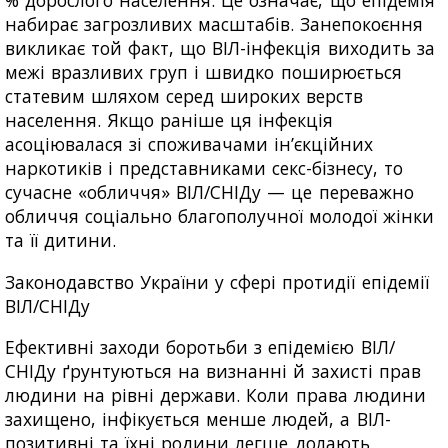
% дорослого населення. Це означає, що епідемія
набирає загрозливих масштабів. Занепокоєння
викликає той факт, що ВІЛ-інфекція виходить за
межі вразливих груп і швидко поширюється
статевим шляхом серед широких верств
населення. Якщо раніше ця інфекція
асоціювалася зі споживачами ін’єкційних
наркотиків і представниками секс-бізнесу, то
сучасне «обличчя» ВІЛ/СНІДу — це переважно
обличчя соціально благополучної молодої жінки
та її дитини.
Законодавство України у сфері протидії епідемії
ВІЛ/СНІДу
Ефективні заходи боротьби з епідемією ВІЛ/
СНІДу ґрунтуються на визнанні й захисті прав
людини на рівні держави. Коли права людини
захищено, інфікується менше людей, а ВІЛ-
позитивні та їхні родини легше долають