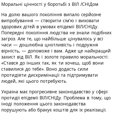
Моральні цінності у боротьбі з ВІЛ /СНІДом
На долю вашого покоління випало серйозне
випробування — створити сім’ю і виховати
здорових дітей в умовах епідемії ВІЛ/СНІДу.
Попередні покоління людства не знали подібних
загроз. Але те, що найбільше цінувалось у всі
часи — дошлюбна цнотливість і подружня
вірність, — допоможе і вам. Адже це найкращий
захист від ВІЛ. Як і золоте правило моральності:
«Стався до інших так, як ти хочеш, щоб вони
ставилися до тебе». Воно додасть сили
протидіяти дискримінації та підтримувати
людей, які цього потребують.
Україна має прогресивне законодавство у сфері
протидії епідемії ВІЛ/СНІДу. Проблема в тому, що
іноді положення цього законодавства
порушують або бракує коштів для їх реалізації.