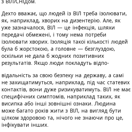
з ВІЛ/СНІДом.
Дехто вважає, що людей із ВІЛ треба ізолювати,
як, наприклад, хворих на дизентерію. Але, як
уже зазначалося, ВІЛ — це інфекція, шляхи
передачі обмежені, і тому нема потреби
ізолювати хворих. Ізоляція такої кількості людей
була б жорстокою, а головне — безглуздою,
оскільки не дала б жодних позитивних
результатів. Якщо люди покладуть відпо-
відальність за свою безпеку на державу, а самі
не захищатимуться, наприклад, під час статевих
контактів, вони дуже ризикуватимуть. ВІЛ не має
специфічних симптомів, наприклад таких, як
висипка або інші зовнішні ознаки. Людина
може багато років жити з ВІЛ, на вигляд бути
цілком здоровою та, нічого не знаючи про це,
інфікувати інших.