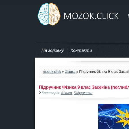
mozok.click
На головну
Контакти
mozok.click
»
Фізика
» Підручник Фізика 9 клас Засєк
Підручник Фізика 9 клас Засєкіна (поглиб
Категорія:
Фізика
,
Підручники