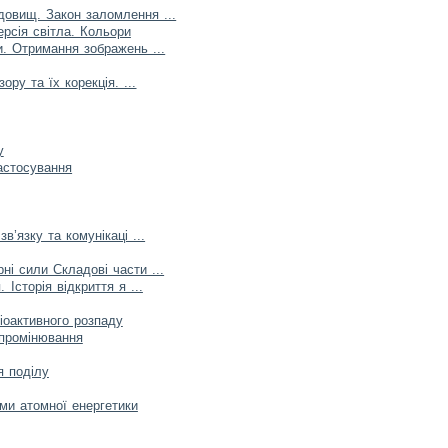
довищ. Закон заломлення ...
рсія світла. Кольори
и. Отримання зображень ...
ру та їх корекція. ...
у
застосування
в’язку та комунікаці ...
і сили Складові части ...
 Історія відкриття я ...
іоактивного розпаду
випромінювання
я поділу
еми атомної енергетики