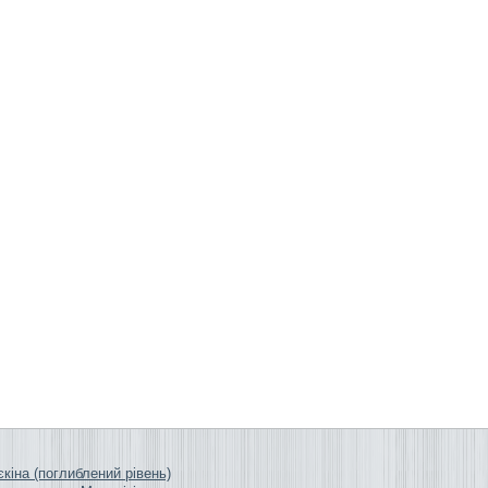
єкіна (поглиблений рівень)