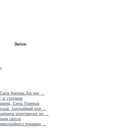
Зміст
н
 Сила Ампера Дія маг ...
у зі струмом
 заряд. Сила Лоренца
кції. Індукційний еле ...
жерела електричної ен ...
ення світла
рямолінійного поширен ...