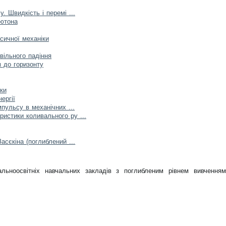
. Швидкість і перемі ...
ьютона
сичної механіки
вільного падіння
м до горизонту
іки
ергії
мпульсу в механічних ...
истики коливального ру ...
асєкіна (поглиблений ...
льноосвітніх навчальних закладів з поглибленим рівнем вивченням