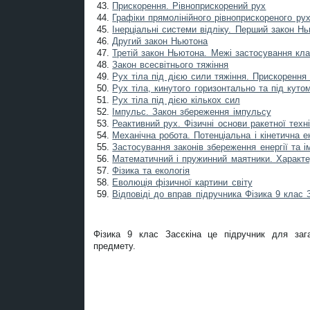
Прискорення. Рівноприскорений рух
Графіки прямолінійного рівноприскореного руху
Інерціальні системи відліку. Перший закон Н
Другий закон Ньютона
Третій закон Ньютона. Межі застосування кла
Закон всесвітнього тяжіння
Рух тіла під дією сили тяжіння. Прискорення 
Рух тіла, кинутого горизонтально та під куто
Рух тіла під дією кількох сил
Імпульс. Закон збереження імпульсу
Реактивний рух. Фізичні основи ракетної техн
Механічна робота. Потенціальна і кінетична ен
Застосування законів збереження енергії та і
Математичний і пружинний маятники. Характер
Фізика та екологія
Еволюція фізичної картини світу
Відповіді до вправ підручника Фізика 9 клас З
Фізика 9 клас Засєкіна це підручник для зага
предмету.