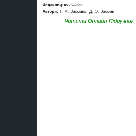
Видавництво:
Оріон
Автори:
Т. М. Засєкіна, Д. О. Засєкін
Читати Онлайн Підручник Фі