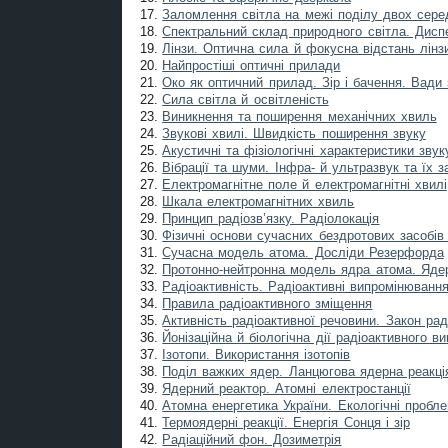
Заломлення світла на межі поділу двох сере
Спектральний склад природного світла. Диспе
Лінзи. Оптична сила й фокусна відстань лінз
Найпростіші оптичні прилади
Око як оптичний прилад. Зір і бачення. Вади зо
Сила світла й освітленість
Виникнення та поширення механічних хвиль
Звукові хвилі. Швидкість поширення звуку
Акустичні та фізіологічні характеристики звук
Вібрації та шуми. Інфра- й ультразвук та їх 
Електромагнітне поле й електромагнітні хвилі
Шкала електромагнітних хвиль
Принцип радіозв’язку. Радіолокація
Фізичні основи сучасних бездротових засобів з
Сучасна модель атома. Досліди Резерфорда
Протонно-нейтронна модель ядра атома. Ядерн
Радіоактивність. Радіоактивні випромінювання.
Правила радіоактивного зміщення
Активність радіоактивної речовини. Закон рад
Йонізаційна й біологічна дії радіоактивного 
Ізотопи. Використання ізотопів
Поділ важких ядер. Ланцюгова ядерна реакці
Ядерний реактор. Атомні електростанції
Атомна енергетика України. Екологічні пробл
Термоядерні реакції. Енергія Сонця і зір
Радіаційний фон. Дозиметрія