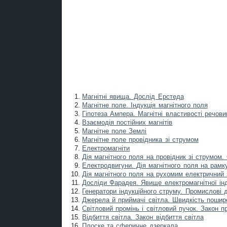
Магнітні явища. Дослід Ерстеда
Магнітне поле. Індукція магнітного поля
Гіпотеза Ампера. Магнітні властивості речови
Взаємодія постійних магнітів
Магнітне поле Землі
Магнітне поле провідника зі струмом
Електромагніти
Дія магнітного поля на провідник зі струмом.
Електродвигуни. Дія магнітного поля на рамк
Дія магнітного поля на рухомим електричний
Досліди Фарадея. Явище електромагнітної інду
Генератори індукційного струму. Промислові д
Джерела й приймачі світла. Швидкість пошир
Світловий промінь і світловий пучок. Закон п
Відбиття світла. Закон відбиття світла
Плоске та сферичне дзеркала