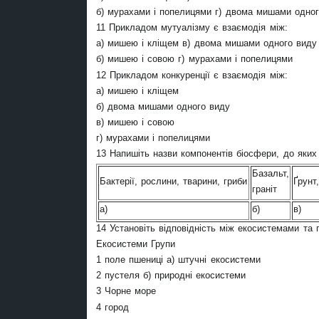
б) мурахами і попелицями г) двома мишами одног
11 Прикладом мутуалізму є взаємодія між:
а) мишею і кліщем в) двома мишами одного виду
б) мишею і совою г) мурахами і попелицями
12 Прикладом конкуренції є взаємодія між:
а) мишею і кліщем
б) двома мишами одного виду
в) мишею і совою
г) мурахами і попелицями
13 Напишіть назви компонентів біосфери, до яких 
Базальт,
Бактерії, рослини, тварини, гриби
Ґрунт
граніт
а)
б)
в)
14 Установіть відповідність між екосистемами та 
Екосистеми Групи
1 поле пшениці а) штучні екосистеми
2 пустеля б) природні екосистеми
3 Чорне море
4 город