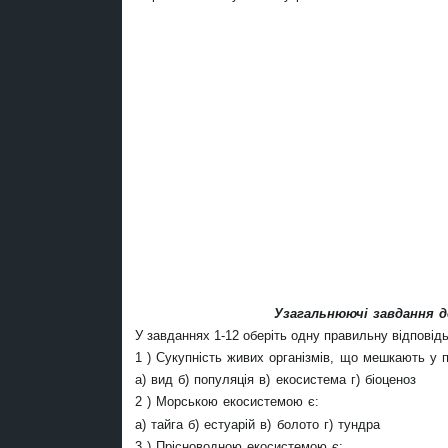
Узагальнюючі завдання д
У завданнях 1-12 оберіть одну правильну відповідь
1 ) Сукупність живих організмів, що мешкають у 
а) вид б) популяція в) екосистема г) біоценоз
2 ) Морською екосистемою є:
а) тайга б) естуарій в) болото г) тундра
3 ) Прісноводною екосистемою є: