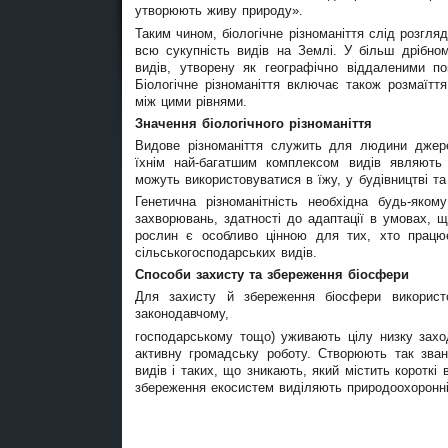
утворюють живу природу».
Таким чином, біологічне різноманіття слід розгля
всю сукупність видів на Землі. У більш дрібном
видів, утворену як географічно віддаленими поп
Біологічне різноманіття включає також розмаїтт
між цими рівнями.
Значення біологічного різноманіття
Видове різноманіття служить для людини джерел
їхнім най-багатшим комплексом видів являють 
можуть використовуватися в їжу, у будівництві та
Генетична різноманітність необхідна будь-яком
захворювань, здатності до адаптації в умовах, щ
рослин є особливо цінною для тих, хто працю
сільськогосподарських видів.
Способи захисту та збереження біосфери
Для захисту й збереження біосфери використо
законодавчому,
господарському тощо) уживають цілу низку заход
активну громадську роботу. Створюють так зван
видів і таких, що зникають, який містить короткі
збереження екосистем виділяють природоохоронні т