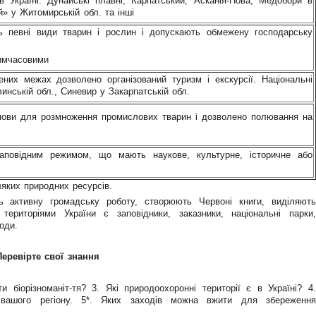
 в Україні: Дунайські плавні, Карпатський, Асканія-Нова, Медобори в
й» у Житомирській обл. та інші
ть певні види тварин і рослин і допускають обмежену господарську
тимчасовими
ених межах дозволено організований туризм і екскурсії. Національні
инській обл., Синевир у Закарпатській обл.
умови для розмноження промислових тварин і дозволено полювання на
заповідним режимом, що мають наукове, культурне, історичне або
яких природних ресурсів.
 активну громадську роботу, створюють Червоні книги, виділяють
 територіями України є заповідники, заказники, національні парки,
оди.
Перевірте свої знання
и біорізноманіт-тя? 3. Які природоохоронні території є в Україні? 4.
й вашого регіону. 5*. Яких заходів можна вжити для збереження