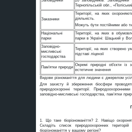
Заповідники
20 заповідників. Заповідники
Тернопільській обл., «Поліськи
Території, на яких охороняю
діяльність.
Заказники
Можуть бути постійними або 
Національні
Території, на яких в обумовл
парки
парки в Україні: Шацький у Вол
Заповідно-
Території, на яких створено 
мисливські
підставі ліцензії
господарства
Окремі природні об'єкти із 
Пам'ятки природи
естетичне значення
Видове різноманіття для людини є джерелом усіл
Для захисту й збереження біосфери проводять
природоохоронні території. Природоохоронними
заповідно-мисливські господарства, пам’ятки прир
1. Що таке біорізноманіття? 2. Навіщо охоронят
Складіть список природоохоронних територі
біорізноманіття у вашому регіоні?