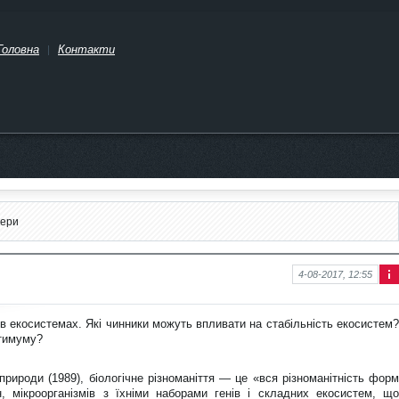
Головна
Контакти
фери
4-08-2017, 12:55
Інф
ор
ма
ю в екосистемах. Які чинники можуть впливати на стабільність екосистем?
ція
птимуму?
про
нов
ину
рироди (1989), біологічне різноманіття — це «вся різноманітність форм
, мікроорганізмів з їхніми наборами генів і складних екосистем, що