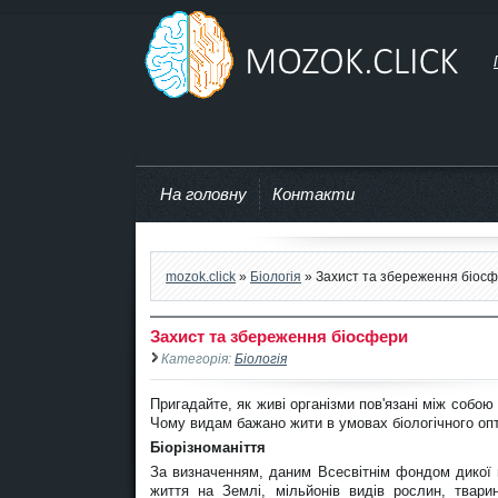
mozok.click
На головну
Контакти
mozok.click
»
Біологія
» Захист та збереження біос
Захист та збереження біосфери
Категорія:
Біологія
Пригадайте, як живі організми пов'язані між собо
Чому видам бажано жити в умовах біологічного о
Біорізноманіття
За визначенням, даним Всесвітнім фондом дикої п
життя на Землі, мільйонів видів рослин, тварин