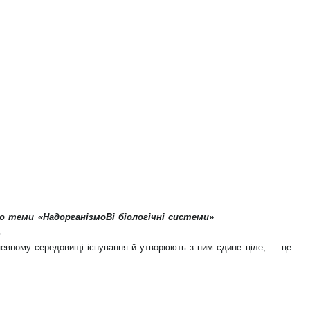
о теми «НадорганізмоВі біологічні системи»
.
певному середовищі існування й утворюють з ним єдине ціле, — це: