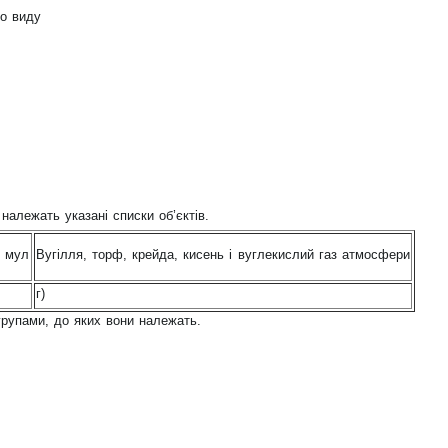
о виду
належать указані списки об’єктів.
, мул
Вугілля, торф, крейда, кисень і вуглекислий газ атмосфери
г)
групами, до яких вони належать.