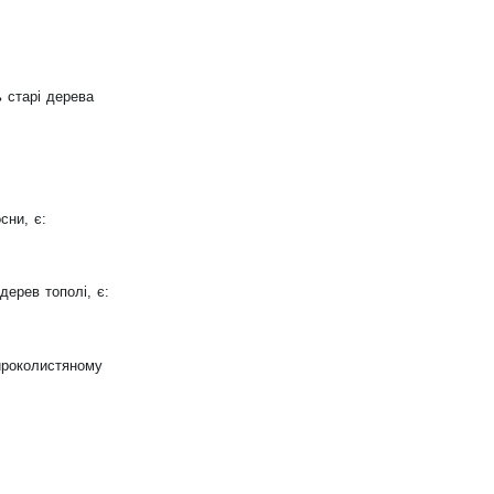
ь старі дерева
сни, є:
дерев тополі, є:
ироколистяному