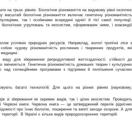
дати на трьох рівнях. Біологічне різноманіття на видовому рівні охоплює
у масштабі біологічне різноманіття включає генетичну різноманітність
уляціями, так і особинами всередині однієї й тієї самої популяції.
я біологічних угруповань та екосистем, сформованих ними, і взаємодії
ом усіляких природних ресурсів. Наприклад, вологі тропічні ліси з
собою чудову різноманітність рослинних і тваринних продуктів, які
 медицині.
у виду для збереження репродуктивної життєздатності, стійкості до
о змінюються. Генетична різноманітність домашніх тварин і культурних
є над селекційними програмами з підтримки й поліпшення сучасних
вують багато технологій. Для цього на різних рівнях (науковому,
ів зі збереження як окремих видів, так і цілих екосистем. Проводять
і Червоні книги. Червона книга — це затверджений перелік рідкісних
 відомості про їхню біологію, поширення та вжиті заходи охорони. А для
ериторії. В Україні є кілька видів природоохоронних територій.