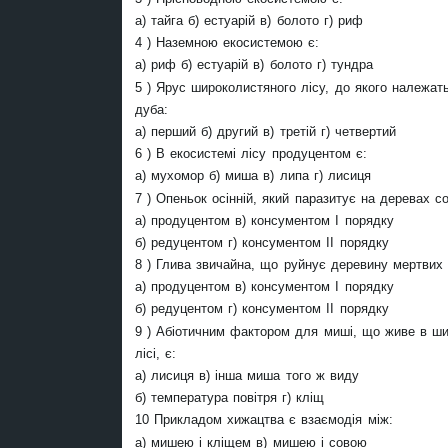
а) тайга б) естуарій в) болото г) риф
4 ) Наземною екосистемою є:
а) риф б) естуарій в) болото г) тундра
5 ) Ярус широколистяного лісу, до якого належат
дуба:
а) перший б) другий в) третій г) четвертий
6 ) В екосистемі лісу продуцентом є:
а) мухомор б) миша в) липа г) лисиця
7 ) Опеньок осінній, який паразитує на деревах со
а) продуцентом в) консументом І порядку
б) редуцентом г) консументом ІІ порядку
8 ) Глива звичайна, що руйнує деревину мертвих 
а) продуцентом в) консументом І порядку
б) редуцентом г) консументом ІІ порядку
9 ) Абіотичним фактором для миші, що живе в ш
лісі, є:
а) лисиця в) інша миша того ж виду
б) температура повітря г) кліщ
10 Прикладом хижацтва є взаємодія між:
а) мишею і кліщем в) мишею і совою