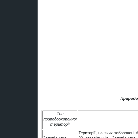
Природо
Тип
природоохоронної
території
Території, на яких заборонені 