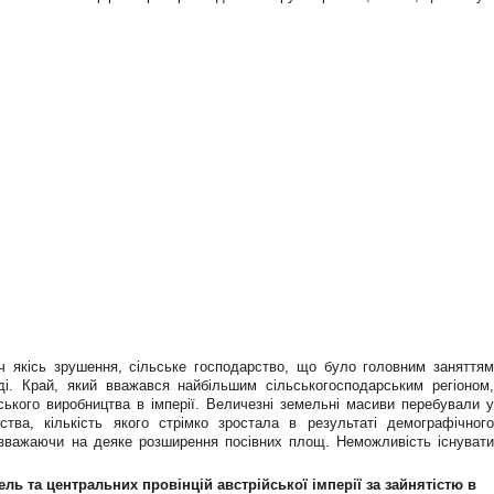
ч якісь зрушення, сільське господарство, що було головним заняттям
і. Край, який вважався найбільшим сільськогосподарським регіоном,
ського виробництва в імперії. Величезні земельні масиви перебували у
ства, кількість якого стрімко зростала в результаті демографічного
езважаючи на деяке розширення посівних площ. Неможливість існувати
ль та центральних провінцій австрійської імперії за зайнятістю в