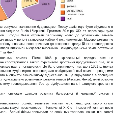
розгорнулося залізничне будівництво. Першу залізницю було збудовано в
ця з'єднала Львів і Чернівці. Протягом 80-х рр. ХІХ ст. через гори було
ом. Згодом Львів отримав залізничну колію до українських земель
 залізниць у регіоні становила майже 4 тис. кілометрів. Масове залізничне
егіону, навпаки, воно призвело до розорення традиційного господарства
імперії витіснили місцевого виробника. Західноукраїнські землі остаточно
 та Чехії.
аїнських землях. Після 1848 р. кріпосницькі порядки вже не
не спостерігалося такого бурхливого зростання продуктивних сил, як в
ановище навіть погіршилося. Це було спричинено тим, що з 1861 р. (поява
зничне будівництво, яке поєднало західноукраїнські землі з провідними
ало б сприяти економічному піднесенню, як це відбувалося в провідних
 індустріально розвинених регіонів імперії (Австрія, Чехія), який розорив
истему господарювання. Усе це відбувалося на тлі швидкого зростання
лати ситуацію шляхом розвитку банківської й кредитної систем і
мінеральних солей, величезні масиви лісу. Унаслідок цього стали
льна галузі промисловості. Наприкінці XIX ст. іноземний капітал посів
емель. Великі фірми прибирали до своїх рук торгівлю, банки, цілі галузі