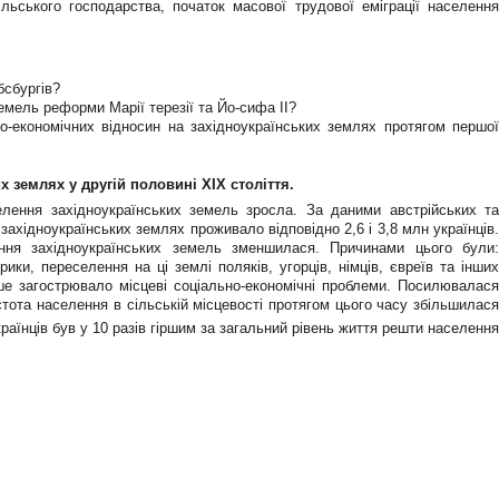
ільського господарства, початок масової трудової еміграції населення
бсбургів?
емель реформи Марії терезії та Йо-сифа II?
-економічних відносин на західноукраїнських землях протягом першої
 землях у другій половині XIX століття.
елення західноукраїнських земель зросла. За даними австрійських та
 західноукраїнських землях проживало відповідно 2,6 і 3,8 млн українців.
ння західноукраїнських земель зменшилася. Причинами цього були:
рики, переселення на ці землі поляків, угорців, німців, євреїв та інших
ьше загострювало місцеві соціально-економічні проблеми. Посилювалася
тота населення в сільській місцевості протягом цього часу збільшилася
країнців був у 10 разів гіршим за загальний рівень життя решти населенн