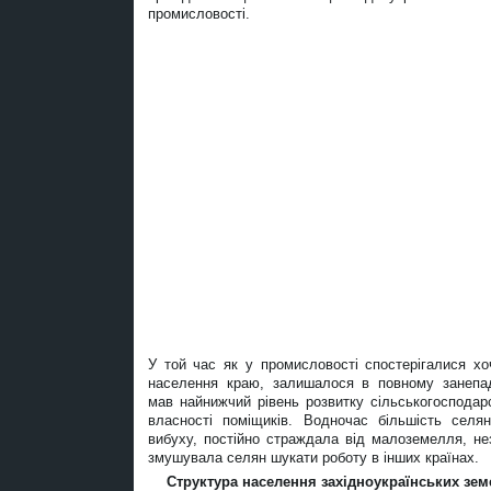
промисловості.
У той час як у промисловості спостерігалися хо
населення краю, залишалося в повному занепад
мав найнижчий рівень розвитку сільськогосподар
власності поміщиків. Водночас більшість селян
вибуху, постійно страждала від малоземелля, н
змушувала селян шукати роботу в інших країнах.
Структура населення західноукраїнських земе