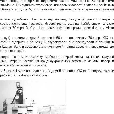
мисловості, а на дрібних підприємствах і в майстернях. За офіційними
бітників на 175 підприємствах обробної промисловості з числом робітників
Закарпатті тоді ж було кілька таких підприємств, а в Буковині їх узагалі
алась однобічно. Так, основну частину продукції давали галузі з
сова, лісопильна, нафтова, буровугільна, соляна. Найбільшою галуззю
тися із 70-х рр. XIX ст. Центрами нафтової промисловості стали міста
та бук) сприяли в другій половині 60-х — на початку 70-х рр. XIX ст.
ноземні підприємці за безцінь скуповували або орендували в поміщиків
в Карпат було підведено залізничні колії, і цінна деревина вивозилася до
ни та інших країн.
видко, то темпи розвитку меблевого виробництва та інших галузей
ими. Потреби населення західноукраїнських земель у меблях, папері й
мперії або імпортної продукції.
й Буковині були поклади солі. У другій половині ХІХ ст. її видобуток зріс
ребу в солі в Австро-Угорщині.