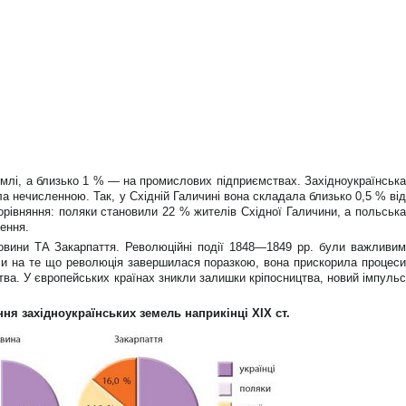
емлі, а близько 1 % — на промислових підприємствах. Західноукраїнська
ула нечисленною. Так, у Східній Галичині вона складала близько 0,5 % від
порівняння: поляки становили 22 % жителів Східної Галичини, а польська
лення.
ковини ТА Закарпаття. Революційні події 1848—1849 рр. були важливим
чи на те що революція завершилася поразкою, вона прискорила процеси
ва. У європейських країнах зникли залишки кріпосництва, новий імпульс
ня західноукраїнських земель наприкінці XIX ст.