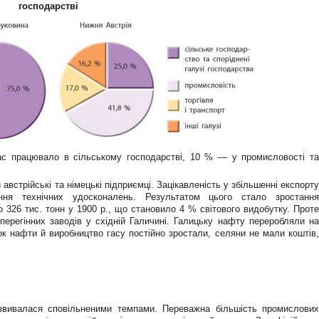
господарстві
ас працювало в сільському господарстві, 10 % — у промисловості та
австрійські та німецькі підприємці. Зацікавленість у збільшенні експорту
ння технічних удосконалень. Результатом цього стало зростання
до 326 тис. тонн у 1900 р., що становило 4 % світового видобутку. Проте
ерегінних заводів у східній Галичині. Галицьку нафту переробляли на
ок нафти й виробництво гасу постійно зростали, селяни не мали коштів,
.
озвивалася сповільненими темпами. Переважна більшість промислових