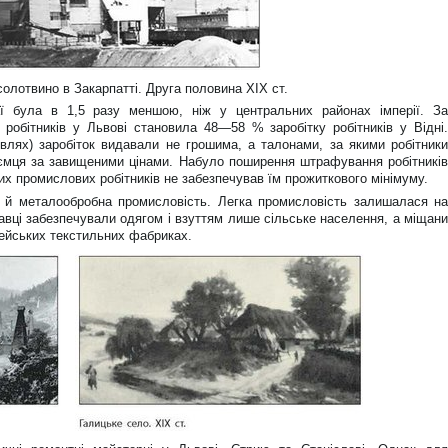
олотвино в Закарпатті. Друга половина ХІХ ст.
аї була в 1,5 разу меншою, ніж у центральних районах імперії. За
 робітників у Львові становила 48—58 % заробітку робітників у Відні.
івлях) заробіток видавали не грошима, а талонами, за якими робітники
ємця за завищеними цінами. Набуло поширення штрафування робітників
них промислових робітників не забезпечував їм прожиткового мінімуму.
 й металообробна промисловість. Легка промисловість залишалася на
кравці забезпечували одягом і взуттям лише сільське населення, а міщани
пейських текстильних фабриках.