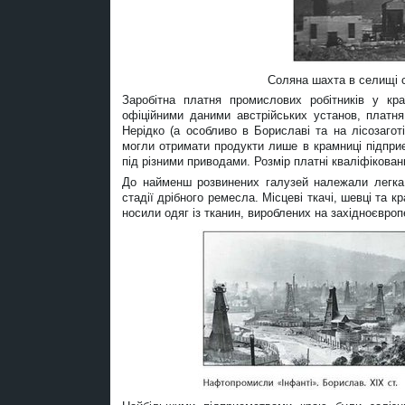
Соляна шахта в селищі с
Заробітна платня промислових робітників у кр
офіційними даними австрійських установ, платня
Нерідко (а особливо в Бориславі та на лісозагот
могли отримати продукти лише в крамниці підпри
під різними приводами. Розмір платні кваліфікова
До найменш розвинених галузей належали легка
стадії дрібного ремесла. Місцеві ткачі, шевці та 
носили одяг із тканин, вироблених на західноєвро