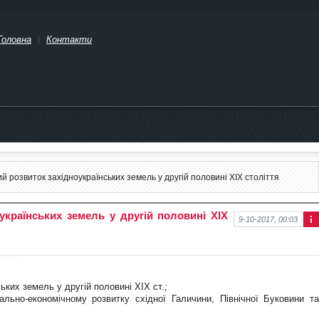
Головна
Контакти
 розвиток західноукраїнських земель у другій половині XIX століття
українських земель у другій половині XIX
9-10-2017, 00:03
Інф
ор
ма
ція
про
нов
ьких земель у другій половині XIX ст.;
ину
ально-економічному розвитку східної Галичини, Північної Буковини та