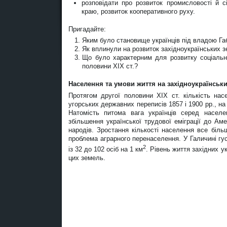
розповідати про розвиток промисловості й с
краю, розвиток кооперативного руху.
Пригадайте:
Яким було становище українців під владою Га
Як вплинули на розвиток західноукраїнських з
Що було характерним для розвитку соціально
половини XIX ст.?
Населення та умови життя на західноукраїнських
Протягом другої половини XIX ст. кількість нас
угорських державних переписів 1857 і 1900 рр., на
Натомість питома вага українців серед населе
збільшення української трудової еміграції до Аме
народів. Зростання кількості населення все біл
проблема аграрного перенаселення. У Галичині гус
2
із 32 до 102 осіб на 1 км
. Рівень життя західних у
цих земель.