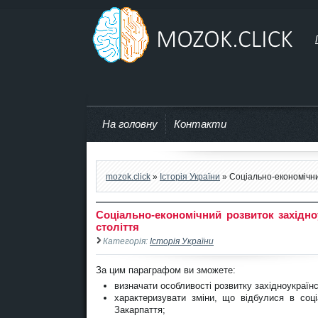
mozok.click
На головну
Контакти
mozok.click
»
Історія України
» Соціально-економічний
Соціально-економічний розвиток західно
століття
Категорія:
Історія України
За цим параграфом ви зможете:
визначати особливості розвитку західноукраїнс
характеризувати зміни, що відбулися в соці
Закарпаття;