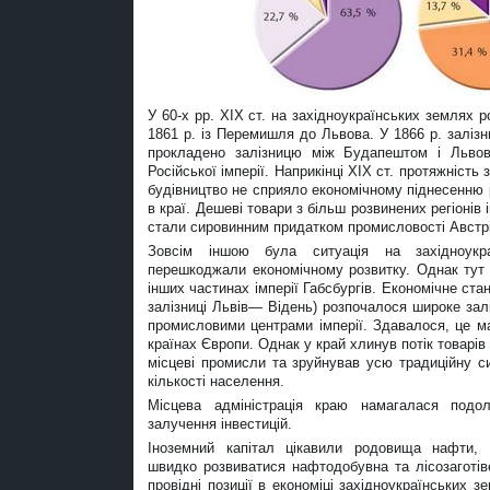
У 60-х рр. ХІХ ст. на західноукраїнських землях 
1861 р. із Перемишля до Львова. У 1866 р. залізни
прокладено залізницю між Будапештом і Львов
Російської імперії. Наприкінці ХІХ ст. протяжність
будівництво не сприяло економічному піднесенню р
в краї. Дешеві товари з більш розвинених регіонів 
стали сировинним придатком промисловості Австрії
Зовсім іншою була ситуація на західноукр
перешкоджали економічному розвитку. Однак тут 
інших частинах імперії Габсбургів. Економічне ст
залізниці Львів— Відень) розпочалося широке залі
промисловими центрами імперії. Здавалося, це м
країнах Європи. Однак у край хлинув потік товарів з
місцеві промисли та зруйнував усю традиційну с
кількості населення.
Місцева адміністрація краю намагалася подо
залучення інвестицій.
Іноземний капітал цікавили родовища нафти, 
швидко розвиватися нафтодобувна та лісозаготіве
провідні позиції в економіці західноукраїнських з