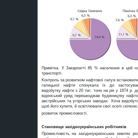
Примітка. У Закарпатті 85 % населення в цей ч
транспорті.
Контроль за розвитком нафтової галузі встановили 
галицької нафти спонукала їх до застосува
видобутку нафти з 20 тис. тонн на рік у 1874 р. 
віденський уряд перешкоджав будівництву нафтоп
австрійських та угорських заводах. Хоча видобут
щоб його купити, й освітлювали свої оселі скіпкою
розвиток промисловості.
Становище західноукраїнських робітників
.
Промисловість на західноукраїнських землях р