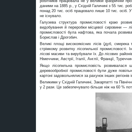
робітників працювала не у великій фабричній про
даними на 1885 р., у Східній Галичині з 55 тис. ро
понад 20 тис. осіб працювало лише 10 тис. осіб. У 
не існувало.
Галузева структура промисловості краю розвив
видобування й переробки місцевої сировини — лі
промисловості була нафтова, яка почала розвива
Борислав і Дрогобич.
Великі площі високоякісних лісів (дуб, смерека 
стрімкому розвитку лісопильної промисловості. І
лісові масиви та вирубували їх. До лісових районі
Німеччини, Австрії, Італії, Англії, Франції, Туреччи
Якщо лісопильна промисловість розвивалася ш
деревообробної промисловості були дуже повільн
картоні задовольнялися за рахунок інших регіонів і
Великими у Східній Галичині, Закарпатті та Північні
у 2 рази. Це забезпечувало більше ніж на 60 % пот