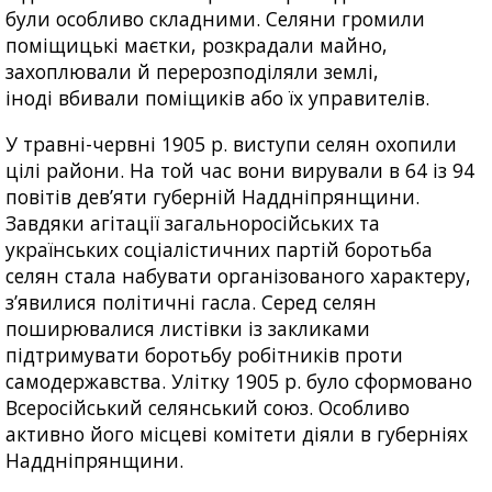
були особливо складними. Селяни громили
поміщицькі маєтки, розкрадали майно,
захоплювали й перерозподіляли землі,
іноді вбивали поміщиків або їх управителів.
У травні-червні 1905 р. виступи селян охопили
цілі райони. На той час вони вирували в 64 із 94
повітів дев’яти губерній Наддніпрянщини.
Завдяки агітації загальноросійських та
українських соціалістичних партій боротьба
селян стала набувати організованого характеру,
з’явилися політичні гасла. Серед селян
поширювалися листівки із закликами
підтримувати боротьбу робітників проти
самодержавства. Улітку 1905 р. було сформовано
Всеросійський селянський союз. Особливо
активно його місцеві комітети діяли в губерніях
Наддніпрянщини.