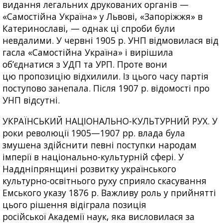
видання легальних друкованих органів —
«Самостійна Україна» у Львові, «Запоріжжя» в
Катеринославі, — однак ці спроби були
невдалими. У червні 1905 р. УНП відмовилася від
гасла «Самостійна Україна» і вирішила
об’єднатися з УДП та УРП. Проте вони
цю пропозицію відхилили. Із цього часу партія
поступово занепала. Після 1907 р. відомості про
УНП відсутні.
УКРАЇНСЬКИЙ НАЦІОНАЛЬНО-КУЛЬТУРНИЙ РУХ. У
роки революції 1905—1907 рр. влада була
змушена здійснити певні поступки народам
імперії в національно-культурній сфері. У
Наддніпрянщині розвитку українського
культурно-освітнього руху сприяло скасування
Емського указу 1876 р. Важливу роль у прийнятті
цього рішення відіграла позиція
російської Академії наук, яка висловилася за