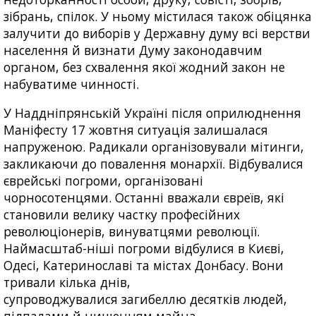
зібрань, спілок. У ньому містилася також обіцянка
залучити до виборів у Державну думу всі верстви
населення й визнати Думу законодавчим
органом, без схвалення якої жодний закон не
набуватиме чинності.
У Наддніпрянській Україні після оприлюднення
Маніфесту 17 жовтня ситуація залишалася
напруженою. Радикали організовували мітинги,
закликаючи до повалення монархії. Відбувалися
єврейські погроми, організовані
чорносотенцями. Останні вважали євреїв, які
становили велику частку професійних
революціонерів, винуватцями революції.
Наймасштаб-ніші погроми відбулися в Києві,
Одесі, Катеринославі та містах Донбасу. Вони
тривали кілька днів,
супроводжувалися загибеллю десятків людей,