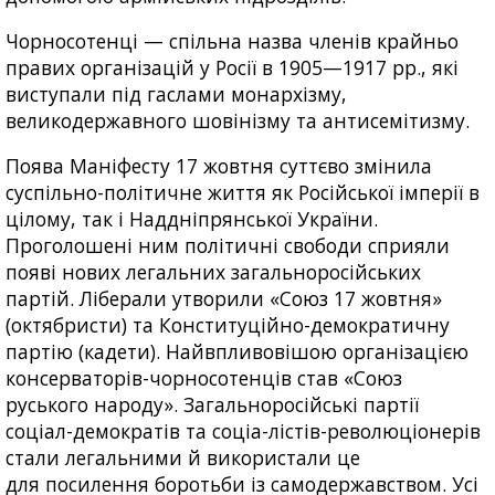
Чорносотенці — спільна назва членів крайньо
правих організацій у Росії в 1905—1917 рр., які
виступали під гаслами монархізму,
великодержавного шовінізму та антисемітизму.
Поява Маніфесту 17 жовтня суттєво змінила
суспільно-політичне життя як Російської імперії в
цілому, так і Наддніпрянської України.
Проголошені ним політичні свободи сприяли
появі нових легальних загальноросійських
партій. Ліберали утворили «Союз 17 жовтня»
(октябристи) та Конституційно-демократичну
партію (кадети). Найвпливовішою організацією
консерваторів-чорносотенців став «Союз
руського народу». Загальноросійські партії
соціал-демократів та соціа-лістів-революціонерів
стали легальними й використали це
для посилення боротьби із самодержавством. Усі