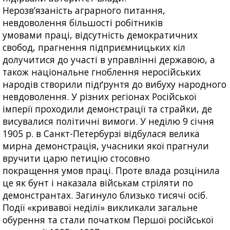
Нерозв’язаність аграрного питання,
невдоволення більшості робітників
умовами праці, відсутність демократичних
свобод, прагнення підприємницьких кіл
долучитися до участі в управлінні державою, а
також національне гноблення неросійських
народів створили підґрунтя до вибуху народного
невдоволення. У різних регіонах Російської
імперії проходили демонстрації та страйки, де
висувалися політичні вимоги. У неділю 9 січня
1905 р. в Санкт-Петербурзі відбулася велика
мирна демонстрація, учасники якої прагнули
вручити царю петицію стосовно
покращення умов праці. Проте влада розцінила
це як бунт і наказала військам стріляти по
демонстрантах. Загинуло близько тисячі осіб.
Події «кривавої неділі» викликали загальне
обурення та стали початком Першої російської