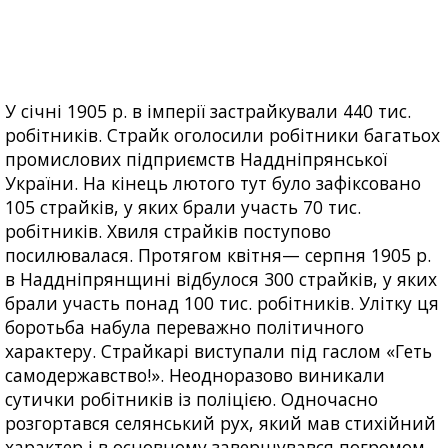
У січні 1905 р. в імперії застрайкували 440 тис.
робітників. Страйк оголосили робітники багатьох
промислових підприємств Наддніпрянської
України. На кінець лютого тут було зафіксовано
105 страйків, у яких брали участь 70 тис.
робітників. Хвиля страйків поступово
посилювалася. Протягом квітня— серпня 1905 р.
в Наддніпрянщині відбулося 300 страйків, у яких
брали участь понад 100 тис. робітників. Улітку ця
боротьба набула переважно політичного
характеру. Страйкарі виступали під гаслом «Геть
самодержавство!». Неодноразово виникали
сутички робітників із поліцією. Одночасно
розгортався селянський рух, який мав стихійний
характер і в основному завершувався погромом