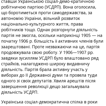
ставши Українською соціал-демо-кратичною
робітничою партією (УСДРП). Вона оголосила,
що боротиметься проти самодержавства, за
автономію України, вільний розвиток
національно-культурного життя, права
робітників тощо. Однак розгорнути діяльність
партія не змогла, оскільки наприкінці 1905 — на
початку 1906 р. більшість її активних членів були
заарештовані. Проте незважаючи на це, партія
продовжувала свою роботу. У 1906—1907 рр.
завдяки зусиллям УСДРП було влаштовано ряд
страйків, налагоджено широку видавничу
діяльність. Партія брала активну участь у
виборах до II Державної думи та провела туди
одного зі своїх депутатів. Хвиля арештів після
завершення революції дещо загальмувала
діяльність УСДРП.
Українська соціал-демократична спілка в роки