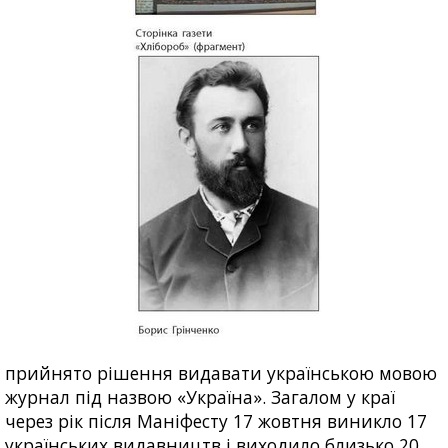
прийнято рішення видавати українською мовою
журнал під назвою «Україна». Загалом у краї
через рік після Маніфесту 17 жовтня виникло 17
українських видавництв і виходило близько 20