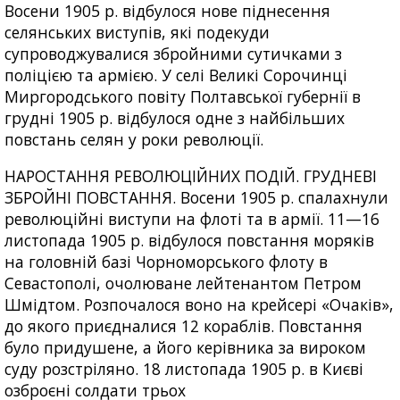
Восени 1905 р. відбулося нове піднесення
селянських виступів, які подекуди
супроводжувалися збройними сутичками з
поліцією та армією. У селі Великі Сорочинці
Миргородського повіту Полтавської губернії в
грудні 1905 р. відбулося одне з найбільших
повстань селян у роки революції.
НАРОСТАННЯ РЕВОЛЮЦІЙНИХ ПОДІЙ. ГРУДНЕВІ
ЗБРОЙНІ ПОВСТАННЯ. Восени 1905 р. спалахнули
революційні виступи на флоті та в армії. 11—16
листопада 1905 р. відбулося повстання моряків
на головній базі Чорноморського флоту в
Севастополі, очолюване лейтенантом Петром
Шмідтом. Розпочалося воно на крейсері «Очаків»,
до якого приєдналися 12 кораблів. Повстання
було придушене, а його керівника за вироком
суду розстріляно. 18 листопада 1905 р. в Києві
озброєні солдати трьох