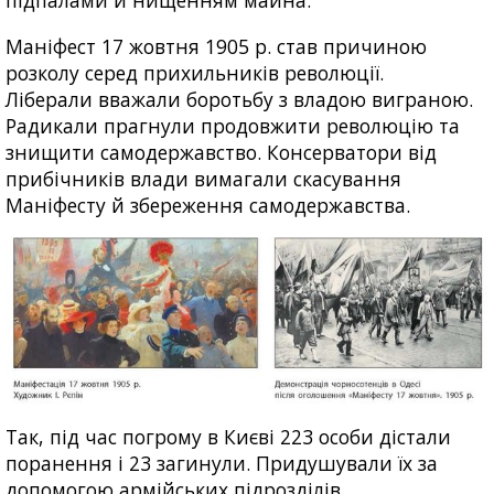
підпалами й нищенням майна.
Маніфест 17 жовтня 1905 р. став причиною
розколу серед прихильників революції.
Ліберали вважали боротьбу з владою виграною.
Радикали прагнули продовжити революцію та
знищити самодержавство. Консерватори від
прибічників влади вимагали скасування
Маніфесту й збереження самодержавства.
Так, під час погрому в Києві 223 особи дістали
поранення і 23 загинули. Придушували їх за
допомогою армійських підрозділів.