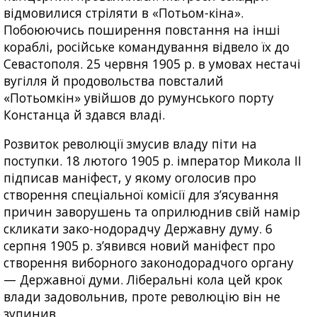
відмовилися стріляти в «Потьом-кіна».
Побоюючись поширення повстання на інші
кораблі, російське командування відвело їх до
Севастополя. 25 червня 1905 р. в умовах нестачі
вугілля й продовольства повсталий
«Потьомкін» увійшов до румунського порту
Констанца й здався владі.
Розвиток революції змусив владу піти на
поступки. 18 лютого 1905 р. імператор Микола II
підписав маніфест, у якому оголосив про
створення спеціальної комісії для з’ясування
причин заворушень та оприлюднив свій намір
скликати зако-нодорадчу Державну думу. 6
серпня 1905 р. з’явився новий маніфест про
створення виборного законодорадчого органу
— Державної думи. Ліберальні кола цей крок
влади задовольнив, проте революцію він не
зупинив.