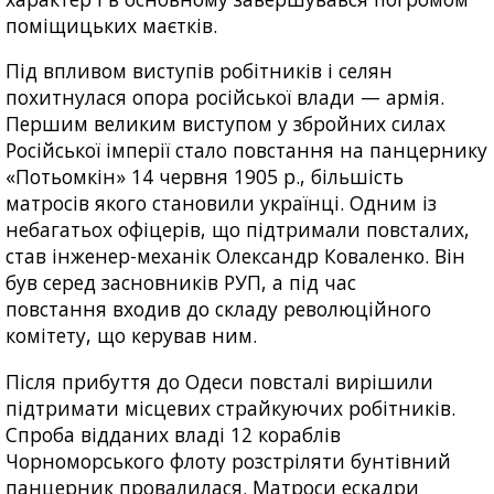
поміщицьких маєтків.
Під впливом виступів робітників і селян
похитнулася опора російської влади — армія.
Першим великим виступом у збройних силах
Російської імперії стало повстання на панцернику
«Потьомкін» 14 червня 1905 р., більшість
матросів якого становили українці. Одним із
небагатьох офіцерів, що підтримали повсталих,
став інженер-механік Олександр Коваленко. Він
був серед засновників РУП, а під час
повстання входив до складу революційного
комітету, що керував ним.
Після прибуття до Одеси повсталі вирішили
підтримати місцевих страйкуючих робітників.
Спроба відданих владі 12 кораблів
Чорноморського флоту розстріляти бунтівний
панцерник провалилася. Матроси ескадри