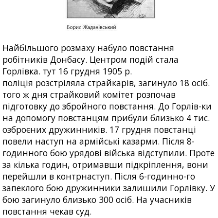
Найбільшого розмаху набуло повстання
робітників Донбасу. Центром подій стала
Горлівка. тут 16 грудня 1905 р.
поліція розстріляла страйкарів, загинуло 18 осіб.
того ж дня страйковий комітет розпочав
підготовку до збройного повстання. До Горлів-ки
на допомогу повстанцям прибули близько 4 тис.
озброєних дружинників. 17 грудня повстанці
повели наступ на армійські казарми. Після 8-
годинного бою урядові війська відступили. Проте
за кілька годин, отримавши підкріплення, вони
перейшли в контрнаступ. Після 6-годинно-го
запеклого бою дружинники залишили Горлівку. У
бою загинуло близько 300 осіб. На учасників
повстання чекав суд.