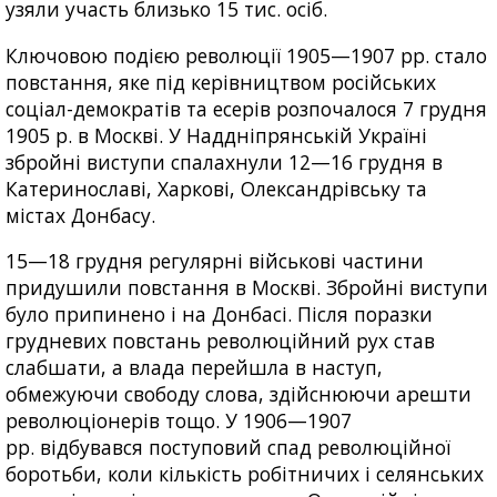
узяли участь близько 15 тис. осіб.
Ключовою подією революції 1905—1907 рр. стало
повстання, яке під керівництвом російських
соціал-демократів та есерів розпочалося 7 грудня
1905 р. в Москві. У Наддніпрянській Україні
збройні виступи спалахнули 12—16 грудня в
Катеринославі, Харкові, Олександрівську та
містах Донбасу.
15—18 грудня регулярні військові частини
придушили повстання в Москві. Збройні виступи
було припинено і на Донбасі. Після поразки
грудневих повстань революційний рух став
слабшати, а влада перейшла в наступ,
обмежуючи свободу слова, здійснюючи арешти
революціонерів тощо. У 1906—1907
рр. відбувався поступовий спад революційної
боротьби, коли кількість робітничих і селянських