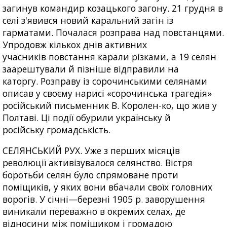
загинув командир козацького загону. 21 грудня в
селі з'явився новий каральний загін із
гарматами. Почалася розправа над повстанцями.
Упродовж кількох днів активних
учасників повстання карали різками, а 19 селян
заарештували й пізніше відправили на
каторгу. Розправу із сорочинськими селянами
описав у своєму нарисі «сорочинська трагедія»
російський письменник В. Королен-ко, що жив у
Полтаві. Ці події обурили українську й
російську громадськість.
СЕЛЯНСЬКИЙ РУХ. Уже з перших місяців
революції активізувалося селянство. Вістря
боротьби селян було спрямоване проти
поміщиків, у яких вони вбачали своїх головних
ворогів. У січні—березні 1905 р. заворушення
виникали переважно в окремих селах, де
відносини між поміщиком і громадою