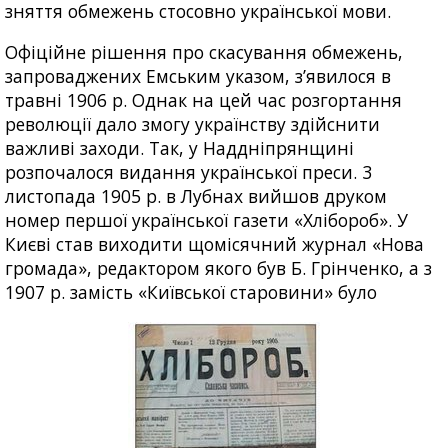
зняття обмежень стосовно української мови.
Офіційне рішення про скасування обмежень,
запроваджених Емським указом, з’явилося в
травні 1906 р. Однак на цей час розгортання
революції дало змогу українству здійснити
важливі заходи. Так, у Наддніпрянщині
розпочалося видання української преси. 3
листопада 1905 р. в Лубнах вийшов друком
номер першої української газети «Хлібороб». У
Києві став виходити щомісячний журнал «Нова
громада», редактором якого був Б. Грінченко, а з
1907 р. замість «Київської старовини» було