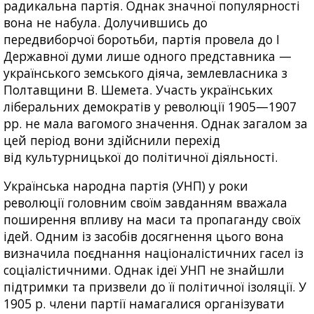
радикальна партія. Однак значної популярності
вона не набула. Долучившись до
передвиборчої боротьби, партія провела до I
Державної думи лише одного представника —
українського земського діяча, землевласника з
Полтавщини В. Шемета. Участь українських
ліберальних демократів у революції 1905—1907
рр. не мала вагомого значення. Однак загалом за
цей період вони здійснили перехід
від культурницької до політичної діяльності.
Українська народна партія (УНП) у роки
революції головним своїм завданням вважала
поширення впливу на маси та пропаганду своїх
ідей. Одним із засобів досягнення цього вона
визначила поєднання націоналістичних гасел із
соціалістичними. Однак ідеї УНП не знайшли
підтримки та призвели до її політичної ізоляції. У
1905 р. члени партії намагалися організувати