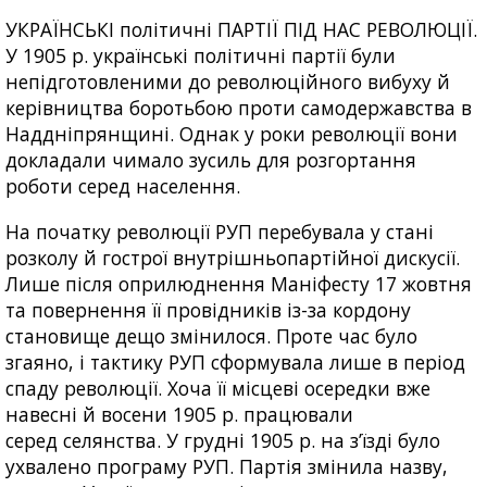
УКРАЇНСЬКІ політичні ПАРТІЇ ПІД НАС РЕВОЛЮЦІЇ.
У 1905 р. українські політичні партії були
непідготовленими до революційного вибуху й
керівництва боротьбою проти самодержавства в
Наддніпрянщині. Однак у роки революції вони
докладали чимало зусиль для розгортання
роботи серед населення.
На початку революції РУП перебувала у стані
розколу й гострої внутрішньопартійної дискусії.
Лише після оприлюднення Маніфесту 17 жовтня
та повернення її провідників із-за кордону
становище дещо змінилося. Проте час було
згаяно, і тактику РУП сформувала лише в період
спаду революції. Хоча її місцеві осередки вже
навесні й восени 1905 р. працювали
серед селянства. У грудні 1905 р. на з’їзді було
ухвалено програму РУП. Партія змінила назву,