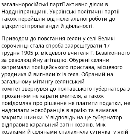
загальноросійські партії активно діяли в
Наддніпрянщині. Українські політичні партії
також перейшли від нелегальної роботи до
відкритої пропаганди й діяльності.
Приводом до повстання селян у селі Великі
сорочинці стала спроба заарештувати 17
грудня 1905 р. місцевого вчителя Г. Безвіконного
за революційну агітацію. Обурені селяни
затримали поліцейського пристава, місцевого
урядника й вигнали їх із села. Обраний на
загальному мітингу селянський
комітет звернувся до полтавського губернатора з
проханням не карати вчителя, а також
повідомляв про рішення не платити податки, не
надсилати новобранців в армію та вимагав
закрити шинки. У відповідь на це губернатор
відправив каральний загін козаків. Між
козаками й селянами спалахнула сутичка, у якій