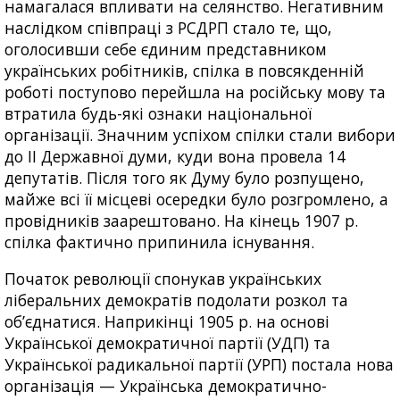
намагалася впливати на селянство. Негативним
наслідком співпраці з РСДРП стало те, що,
оголосивши себе єдиним представником
українських робітників, спілка в повсякденній
роботі поступово перейшла на російську мову та
втратила будь-які ознаки національної
організації. Значним успіхом спілки стали вибори
до II Державної думи, куди вона провела 14
депутатів. Після того як Думу було розпущено,
майже всі її місцеві осередки було розгромлено, а
провідників заарештовано. На кінець 1907 р.
спілка фактично припинила існування.
Початок революції спонукав українських
ліберальних демократів подолати розкол та
об’єднатися. Наприкінці 1905 р. на основі
Української демократичної партії (УДП) та
Української радикальної партії (УРП) постала нова
організація — Українська демократично-