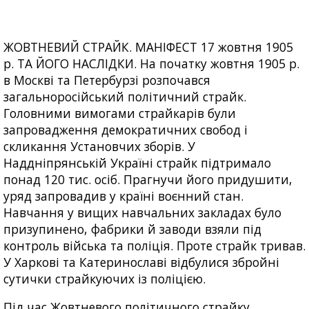
ЖОВТНЕВИЙ СТРАЙК. МАНІФЕСТ 17 жовтня 1905
р. ТА ЙОГО НАСЛІДКИ. На початку жовтня 1905 р.
в Москві та Петербурзі розпочався
загальноросійський політичний страйк.
Головними вимогами страйкарів були
запровадження демократичних свобод і
скликання Установчих зборів. У
Наддніпрянській Україні страйк підтримало
понад 120 тис. осіб. Прагнучи його придушити,
уряд запровадив у країні воєнний стан.
Навчання у вищих навчальних закладах було
призупинено, фабрики й заводи взяли під
контроль війська та поліція. Проте страйк тривав.
У Харкові та Катеринославі відбулися збройні
сутички страйкуючих із поліцією.
Під час Жовтневого політичного страйку