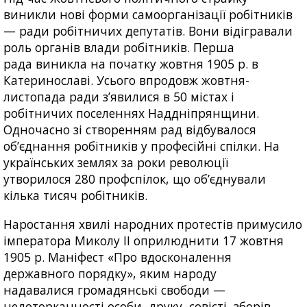
виникли нові форми самоорганізації робітників
— ради робітничих депутатів. Вони відігравали
роль органів влади робітників. Перша
рада виникла на початку жовтня 1905 р. в
Катеринославі. Усього впродовж жовтня-
листопада ради з’явилися в 50 містах і
робітничих поселеннях Наддніпрянщини.
Одночасно зі створенням рад відбувалося
об’єднання робітників у професійні спілки. На
українських землях за роки революції
утворилося 280 профспілок, що об’єднували
кілька тисяч робітників.
Наростання хвилі народних протестів примусило
імператора Миколу II оприлюднити 17 жовтня
1905 р. Маніфест «Про вдосконалення
державного порядку», яким народу
надавалися громадянські свободи —
недоторканності особи, друку, совісті, зборів,