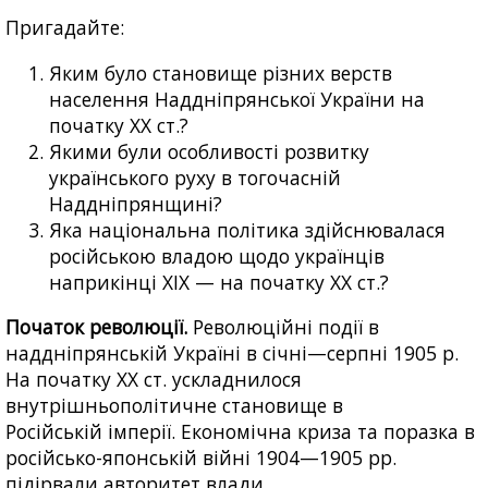
Пригадайте:
Яким було становище різних верств
населення Наддніпрянської України на
початку XX ст.?
Якими були особливості розвитку
українського руху в тогочасній
Наддніпрянщині?
Яка національна політика здійснювалася
російською владою щодо українців
наприкінці XIX — на початку XX ст.?
Початок революції.
Революційні події в
наддніпрянській Україні в січні—серпні 1905 р.
На початку XX ст. ускладнилося
внутрішньополітичне становище в
Російській імперії. Економічна криза та поразка в
російсько-японській війні 1904—1905 рр.
підірвали авторитет влади.