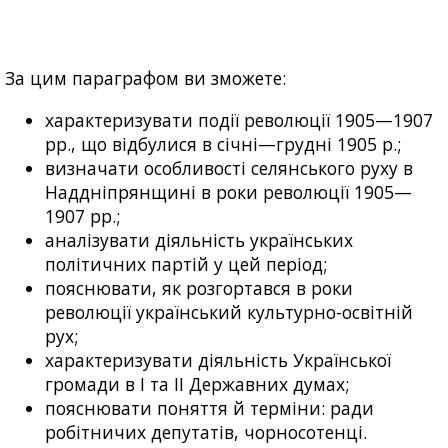
За цим параграфом ви зможете:
характеризувати події революції 1905—1907
рр., що відбулися в січні—грудні 1905 р.;
визначати особливості селянського руху в
Наддніпрянщині в роки революції 1905—
1907 рр.;
аналізувати діяльність українських
політичних партій у цей період;
пояснювати, як розгортався в роки
революції український культурно-освітній
рух;
характеризувати діяльність Української
громади в I та II Державних думах;
пояснювати поняття й терміни: ради
робітничих депутатів, чорносотенці.