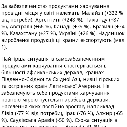
За забезпеченістю продуктами харчування
провідні місця у світі належать Малайзії (+322 %
від потреби), Аргентині (+248 %), Таїланду (+87
%), Австралії (+66 %), Канаді (+39 %), Бразилії (+34
%), Казахстану (+27 %), Україні (+26 %). Надлишок
виробленої продукції ці країни експортують (мал.
1).
Найгірша ситуація із самозабезпеченням
продуктами харчування спостерігається в
більшості африканських держав, країнах
Південно-Східної та Східної Азії, низці гірських
та острівних країн Латинської Америки. Не
забезпечують себе продуктами харчування
повною мірою пустельні арабські держави,
населення яких постійно зростає, наприклад
Лівія (-77 % від потреби), Ірак (-76 %), Алжир (-65
%), Саудівська Аравія (-50 %). Схожа ситуація в
африканських країнах — Анголі (-41 %) та