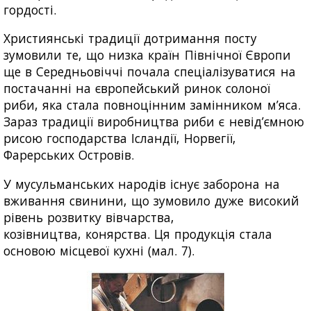
гордості.
Християнські традиції дотримання посту
зумовили те, що низка країн Північної Європи
ще в Середньовіччі почала спеціалізуватися на
постачанні на європейський ринок солоної
риби, яка стала повноцінним замінником м’яса.
Зараз традиції виробництва риби є невід’ємною
рисою господарства Ісландії, Норвегії,
Фарерських Островів.
У мусульманських народів існує заборона на
вживання свинини, що зумовило дуже високий
рівень розвитку вівчарства,
козівництва, конярства. Ця продукція стала
основою місцевої кухні (мал. 7).