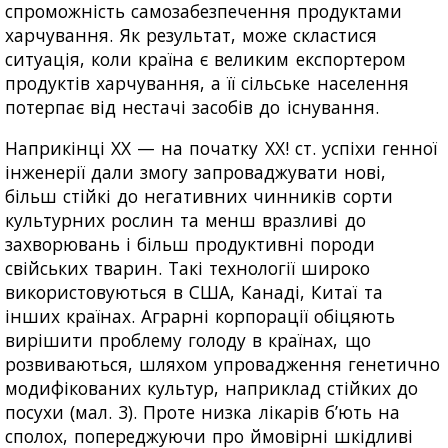
спроможність самозабезпечення продуктами
харчування. Як результат, може скластися
ситуація, коли країна є великим експортером
продуктів харчування, а її сільське населення
потерпає від нестачі засобів до існування.
Наприкінці XX — на початку XX! ст. успіхи генної
інженерії дали змогу запроваджувати нові,
більш стійкі до негативних чинників сорти
культурних рослин та менш вразливі до
захворювань і більш продуктивні породи
свійських тварин. Такі технології широко
використовуються в США, Канаді, Китаї та
інших країнах. Аграрні корпорації обіцяють
вирішити проблему голоду в країнах, що
розвиваються, шляхом упровадження генетично
модифікованих культур, наприклад стійких до
посухи (мал. 3). Проте низка лікарів б’ють на
сполох, попереджуючи про ймовірні шкідливі