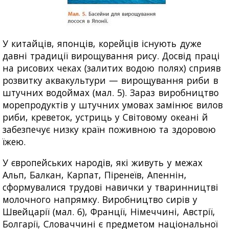
У китайців, японців, корейців існують дуже
давні традиції вирощування рису. Досвід праці
на рисових чеках (залитих водою полях) сприяв
розвитку аквакультури — вирощування риби в
штучних водоймах (мал. 5). Зараз виробництво
морепродуктів у штучних умовах замінює вилов
риби, креветок, устриць у Світовому океані й
забезпечує низку країн поживною та здоровою
їжею.
У європейських народів, які живуть у межах
Альп, Балкан, Карпат, Піренеїв, Апеннін,
сформувалися трудові навички у тваринництві
молочного напрямку. Виробництво сирів у
Швейцарії (мал. 6), Франції, Німеччині, Австрії,
Болгарії, Словаччині є предметом національної