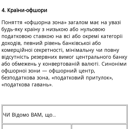
4. Країни-офшори
Поняття «офшорна зона» загалом має на увазі
будь-яку країну з низькою або нульовою
податковою ставкою на всі або окремі категорії
доходів, певний рівень банківської або
комерційної секретності, мінімальну чи повну
відсутність резервних вимог цен
трального банку
або обмежень у конвертованій валюті. Синоніми
офшорної зони — офшорний центр,
безподаткова зона, «податковий притулок»,
«податкова гавань».
ЧИ Відомо ВАМ, що...