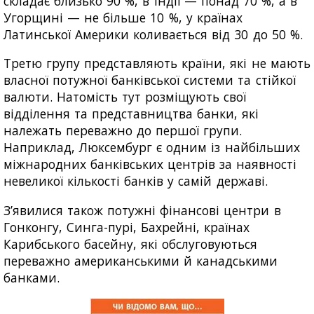
складає близько 90 %, в Індії — понад 70 %, а в
Угорщині — не більше 10 %, у країнах
Латинської Америки коливається від 30 до 50 %.
Третю групу представляють країни, які не мають
власної потужної банківської системи та стійкої
валюти. Натомість тут розміщують свої
відділення та представництва банки, які
належать переважно до першої групи.
Наприклад, Люксембург є одним із найбільших
міжнародних банківських центрів за наявності
невеликої кількості банків у самій державі.
З’явилися також потужні фінансові центри в
Гонконгу, Синга-пурі, Бахрейні, країнах
Карибського басейну, які обслуговуються
переважно американськими й канадськими
банками.