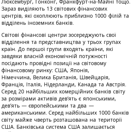
Люксембург, Гонконг, Франкфурт-на-Майні тощо.
Зараз виділяють 13 світових фінансових
центрів, які охоплюють приблизно 1000 філій та
відділень іноземних банків.
Світові фінансові центри зосереджують свої
відділення та представництва у трьох групах
країн. До першої групи входять країни, які
завдяки власній економічній потужності
посідають провідні позиції на світовому
фінансовому ринку: США, Японія,
Німеччина, Велика Британія, Швейцарія,
Франція, Італія, Нідерланди, Канада та Австрія.
Серед 20 найбільших комерційних банків світу
за розмірами активів дев’ять є японськими,
дев’ять — європейськими та два —
американськими. Серед найбільших 1000 банків
світу майже чверть розташована на території
США. Банківська система США залишається