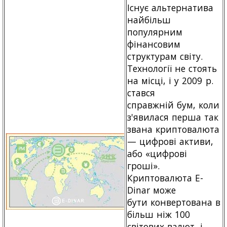
Існує альтернатива
найбільш
популярним
фінансовим
структурам світу.
Технології не стоять
на місці, і у 2009 р.
стався
справжній бум, коли
з'явилася перша так
звана криптовалюта
— цифрові активи,
або «цифрові
гроші».
Криптовалюта E-
Dinar може
бути конвертована в
більш ніж 100
світових валют, і