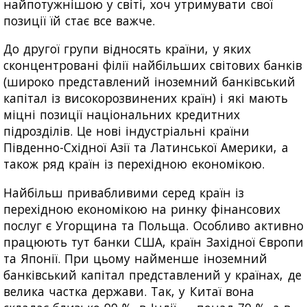
найпотужнішою у світі, хоч утримувати свої
позиції їй стає все важче.
До другої групи відносять країни, у яких
сконцентровані філії найбільших світових банків
(широко представлений іноземний банківський
капітал із високорозвинених країн) і які мають
міцні позиції національних кредитних
підрозділів. Це нові індустріальні країни
Південно-Східної Азії та Латинської Америки, а
також ряд країн із перехідною економікою.
Найбільш привабливими серед країн із
перехідною економікою на ринку фінансових
послуг є Угорщина та Польща. Особливо активно
працюють тут банки США, країн Західної Європи
та Японії. При цьому найменше іноземний
банківський капітал представлений у країнах, де
велика частка держави. Так, у Китаї вона