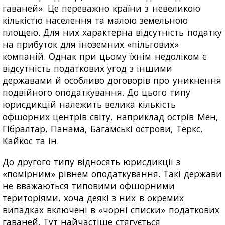
гаваней». Це переважно країни з невеликою
кількістю населення та малою земельною
площею. Для них характерна відсутність податку
на прибуток для іноземних «пільгових»
компаній. Однак при цьому їхнім недоліком є
відсутність податкових угод з іншими
державами й особливо договорів про уникнення
подвійного оподаткування. До цього типу
юрисдикцій належить велика кількість
офшорних центрів світу, наприклад острів Мен,
Гібралтар, Панама, Багамські острови, Теркс,
Кайкос та ін.
До другого типу відносять юрисдикції з
«помірним» рівнем оподаткування. Такі держави
не вважаються типовими офшорними
територіями, хоча деякі з них в окремих
випадках включені в «чорні списки» податкових
гаваней. Тут найчастіше стягується