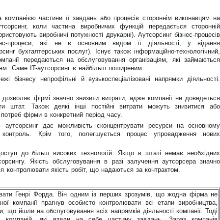
ча компанією частини її завдань або процесів стороннім виконавцям на
тсорсинг, коли частина виробничих функцій передається сторонній
користовують виробничі потужності друкарні). Аутсорсинг бізнес-процесів
с-процеси, які не є основним видом її діяльності, у відання
синг бухгалтерських послуг). Існує також інформаційно-технологічний,
омпанії передаються на обслуговування організаціям, які займаються
ям. Саме IT-аутсорсинг є найбільш поширеним.
і бізнесу непрофільні й вузькоспеціалізовані напрямки діяльності.
а дозволяє фірмі значно знизити витрати, адже компанії не доведеться
и штат. Також деякі інші постійні витрати можуть знизитися або
потреб фірми в конкретний період часу.
ань аутсорсинг дає можливість сконцентрувати ресурси на основному
й контроль. Крім того, полегшується процес упровадження нових
 доступ до більш високих технологій. Якщо в штаті немає необхідних
орсингу. Якість обслуговування в разі залучення аутсорсера значно
ся контролювати якість робіт, що надаються за контрактом.
вати Генрі Форда. Він одним із перших зрозумів, що жодна фірма не
ої компанії прагнув особисто контролювати всі етапи виробництва,
, що йшли на обслуговування всіх напрямків діяльності компанії. Тоді
 компаній, які взяли на себе частину завдань. Зараз компанія