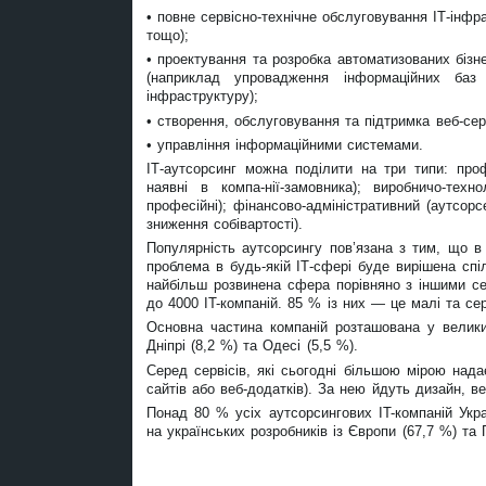
• повне сервісно-технічне обслуговування ІТ-інфр
тощо);
• проектування та розробка автоматизованих біз
(наприклад упровадження інформаційних баз 
інфраструктуру);
• створення, обслуговування та підтримка веб-сер
• управління інформаційними системами.
ІТ-аутсорсинг можна поділити на три типи: проф
наявні в компа-нії-замовника); виробничо-техн
професійні); фінансово-адміністративний (аутсо
зниження собівартості).
Популярність аутсорсингу пов’язана з тим, що в 
проблема в будь-якій ІТ-сфері буде вирішена спі
найбільш розвинена сфера порівняно з іншими се
до 4000 IT-компаній. 85 % із них — це малі та се
Основна частина компаній розташована у великих
Дніпрі (8,2 %) та Одесі (5,5 %).
Серед сервісів, які сьогодні більшою мірою нада
сайтів або веб-додатків). За нею йдуть дизайн, в
Понад 80 % усіх аутсорсингових IT-компаній Укра
на українських розробників із Європи (67,7 %) та 