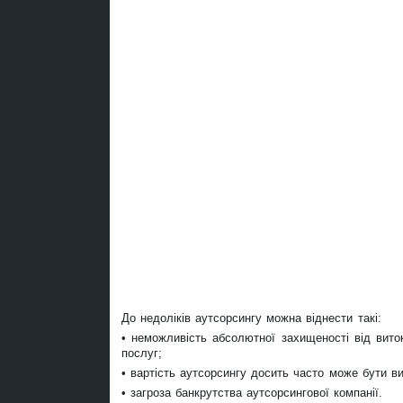
До недоліків аутсорсингу можна віднести такі:
• неможливість абсолютної захищеності від вито
послуг;
• вартість аутсорсингу досить часто може бути в
• загроза банкрутства аутсорсингової компанії.