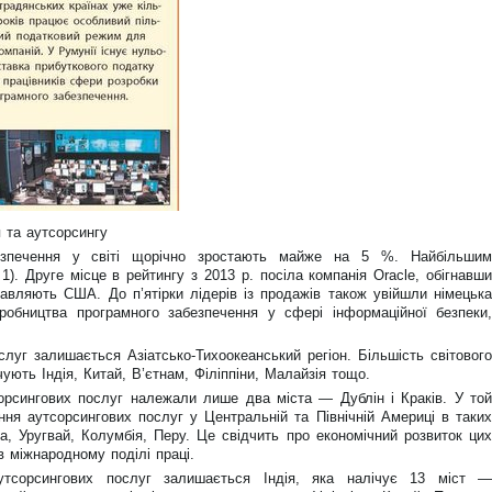
 та аутсорсингу
зпечення у світі щорічно зростають майже на 5 %. Найбільшим
1). Друге місце в рейтингу з 2013 р. посіла компанія Oracle, обігнавши
ставляють США. До п’ятірки лідерів із продажів також увійшли німецька
робництва програмного забезпечення у сфері інформаційної безпеки,
слуг залишається Азіатсько-Тихоокеанський регіон. Більшість світового
ують Індія, Китай, В’єтнам, Філіппіни, Малайзія тощо.
орсингових послуг належали лише два міста — Дублін і Краків. У той
ння аутсорсингових послуг у Центральній та Північній Америці в таких
на, Уругвай, Колумбія, Перу. Це свідчить про економічний розвиток цих
в міжнародному поділі праці.
аутсорсингових послуг залишається Індія, яка налічує 13 міст —