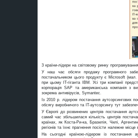
3 країни-лідери на світовому ринку програмування
У наш час обсяги продажу програмного забе
постачальником цього продукту є Microsoft (мал. 
при цьому IT-гіганта IBM. Усі три компанії пред
корпорація SAP та американська компанія з ви
зокрема антивірусів, Symantec.
Із 2010 р. лідером постачання аутсорсингових по
обсягу виробничого та IT-аутсорсингу тут забезпеч
У Європі до розвинених центрів постачання аутс
самий час збільшилася кількість центрів постача
країнах, як Коста-Ри-ка, Бразилія, Чилі, Аргенти
регіонів та їхнє прагнення посісти належне місце 
На сьогодні країною-лідером із постачання 