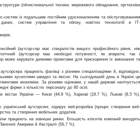
аструктури (обчислювальної техніки, мережевого обладнання, оргтехніки
нес-систем із подальшим постійним удосконаленням та обслуговуванням
даних, систем управління та обліку, новітніх технологій в ІТ-
верів;
есійний (аутсор-сер має спеціалістів вищого професійного рівня, ніж
ологічний (аутсорсер має необхідні потужності, як апаратні, так і
рсер може керувати деякими проектами для прискорення їх виконання та
аутсорсера працюють фахівці з різними спеціалізаціями й, відповідно,
льними зусиллями швидко та якісно. На сьогоднішній день в Україні це
гментами економіки. За різними оцінками, у нашій державі налічується
редні фірми з кількістю персоналу до 80 осіб.
 містах України — Києві (44,9 %), Харкові (18,7 %), Львові (9,3 %),
є український аутсорсинг, лідирує веб-розробка (процес створення веб-
ерстка та створення мобільних додатків.
їни працюють на зовнішні ринки. Більшість клієнтів компаній виходять
Північної Америки й Австралії (56,7 %).