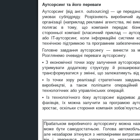
Аутсорсинг та його переваги
Аутсорсинг (від англ. outsourcing) — це переда
умовах субпідряду. Розрізняють виробничий ау
організації (наприклад рекламні агентства, які ви
полягає в тому, що компанія передає бізне
сторонньої компанії (класичний приклад — аутсор
або IT-аутсорсинг, коли інформаційні системи к
технічною підтримкою та програмним забезпеченн
Головне завдання аутсорсингу — винести за меж
Розглянемо очевидні переваги аутсорсингу.
• З економічної точки зору залучення аутсорсер
утримувати додаткову структуру й розширюват
трансформуватися у змінні, що залежатимуть від 
• Із точки зору реалізації стратегічних завд
виробництві, а також поліпшити операційни
технологічних або управлінських операцій.
• Із технологічного боку аутсорсинг відкриває
фахівців, їх
можна залучити за програмою аутс
зростає, оскільки стороння компанія зобов’язуєть
Прабатьком виробничого аутсорсингу можна наз
може бути самодостатньою. Голова автомобільн
але незабаром зіткнувся з непомірними витратами
він і звернувся по допомогу до незалежних