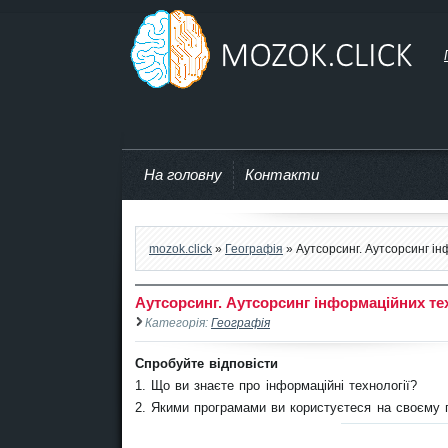
mozok.click
На головну
Контакти
mozok.click
»
Географія
» Аутсорсинг. Аутсорсинг ін
Аутсорсинг. Аутсорсинг інформаційних те
Категорія:
Географія
Спробуйте відповісти
1. Що ви знаєте про інформаційні технології?
2. Якими програмами ви користуєтеся на своєму 