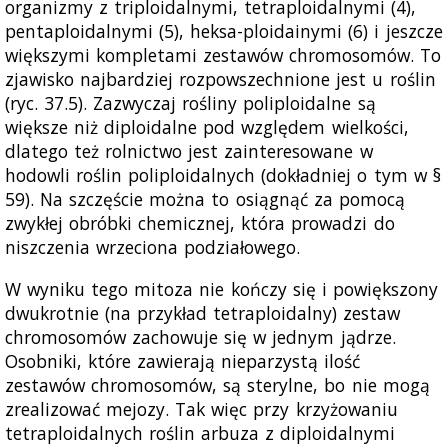
organizmy z triploidalnymi, tetraploidalnymi (4),
pentaploidalnymi (5), heksa-ploidainymi (6) i jeszcze
większymi kompletami zestawów chromosomów. To
zjawisko najbardziej rozpowszechnione jest u roślin
(ryc. 37.5). Zazwyczaj rośliny poliploidalne są
większe niż diploidalne pod względem wielkości,
dlatego też rolnictwo jest zainteresowane w
hodowli roślin poliploidalnych (dokładniej o tym w §
59). Na szczęście można to osiągnąć za pomocą
zwykłej obróbki chemicznej, która prowadzi do
niszczenia wrzeciona podziałowego.
W wyniku tego mitoza nie kończy się i powiększony
dwukrotnie (na przykład tetraploidalny) zestaw
chromosomów zachowuje się w jednym jądrze.
Osobniki, które zawierają nieparzystą ilość
zestawów chromosomów, są sterylne, bo nie mogą
zrealizować mejozy. Tak więc przy krzyżowaniu
tetraploidalnych roślin arbuza z diploidalnymi