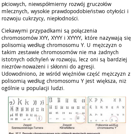
płciowych, niewspółmierny rozwój gruczołów
mlecznych, wysokie prawdopodobieństwo otyłości i
rozwoju cukrzycy, niepłodności.
Ciekawymi przypadkami są połączenia
chromosomów XYY, XYYY i XYYYY, które nazywają się
polisomią według chromosomu Y. U mężczyzn o
takim zestawie chromosomów nie ma żadnych
istotnych odchyleń w rozwoju, lecz oni są bardziej
niezrów-noważeni i skłonni do agresji.
Udowodniono, że wśród więźniów część mężczyzn z
polisomią według chromosomu Y jest większa, niż
ogólnie u populacji ludzi.