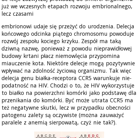
już we wczesnych etapach rozwoju embrionalnego,
lecz czasami
embrionowi udaje się przeżyć do urodzenia. Delecja
końcowego odcinka piątego chromosomu powoduje
rozwój zespołu kociego krzyku. Zespół ma taką
dziwną nazwę, ponieważ z powodu nieprawidłowej
budowy krtani płacz niemowlęcia przypomina
miauczenie kota. Niektóre delecje mogą pozytywnie
wpływać na zdolność życiową organizmu. Tak więc
delecja genu białka-receptora CCR5 warunkuje nie-
podatność na HIV. Chodzi o to, że HIV wykorzystuje
to białko na powierzchni komórki jako podstawę dla
przenikania do komórki. Być może utrata CCR5 ma
też negatywne skutki, lecz w przypadku obecności
patogenu zalety są oczywiste (można zauważyć
paralele z anemią sierpowatą, czyż nie tak?).