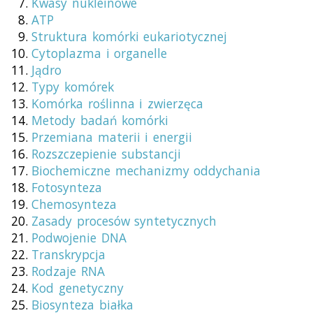
Kwasy nukleinowe
ATP
Struktura komórki eukariotycznej
Cytoplazma і organelle
Jądro
Typy komórek
Komórka roślinna i zwierzęca
Metody badań komórki
Przemiana materii i energii
Rozszczepienie substancji
Biochemiczne mechanizmy oddychania
Fotosynteza
Chemosynteza
Zasady procesów syntetycznych
Podwojenie DNA
Transkrypcja
Rodzaje RNA
Kod genetyczny
Biosynteza białka