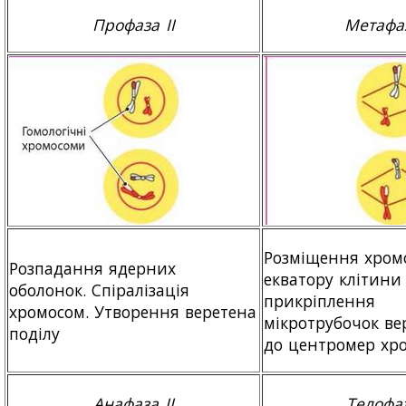
Профаза II
Метафаз
Розміщення хром
Розпадання ядерних
екватору клітини
оболонок. Спіралізація
прикріплення
хромосом. Утворення веретена
мікротрубочок ве
поділу
до центромер хр
Анафаза II
Телофаз