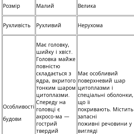
Розмір
Малий
Велика
Рухливість
Рухливий
Нерухома
Має головку,
шийку і хвіст.
Головка майже
повністю
складається з
Має особливий
ядра, вкритого
поверхневий шар
тонким шаром
цитоплазми і
цитоплазми.
спеціальні оболонки,
Спереду на
що її
Особливості
головці є
покривають. Містить
акросо-ма —
запасні
будови
гострий
поживні речовини у
твердий
вигляді