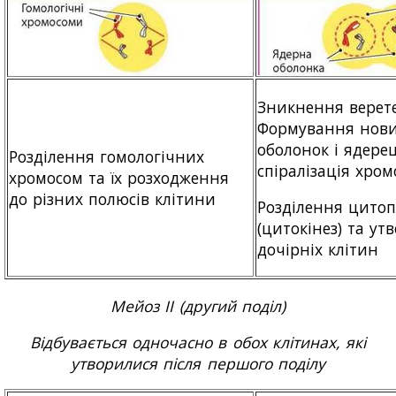
Зникнення верете
Формування нови
оболонок і ядерец
Розділення гомологічних
спіралізація хром
хромосом та їх розходження
до різних полюсів клітини
Розділення цито
(цитокінез) та ут
дочірніх клітин
Мейоз II (другий поділ)
Відбувається одночасно в обох клітинах, які
утворилися після першого поділу