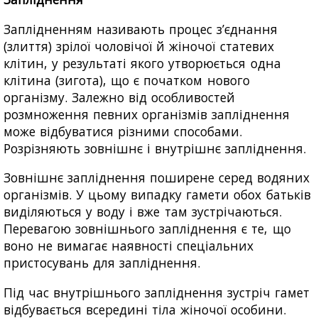
Заплідненням називають процес з’єднання
(злиття) зрілої чоловічої й жіночої статевих
клітин, у результаті якого утворюється одна
клітина (зигота), що є початком нового
організму. Залежно від особливостей
розмноження певних організмів запліднення
може відбуватися різними способами.
Розрізняють зовнішнє і внутрішнє запліднення.
Зовнішнє запліднення поширене серед водяних
організмів. У цьому випадку гамети обох батьків
виділяються у воду і вже там зустрічаються.
Перевагою зовнішнього запліднення є те, що
воно не вимагає наявності спеціальних
пристосувань для запліднення.
Під час внутрішнього запліднення зустріч гамет
відбувається всередині тіла жіночої особини.