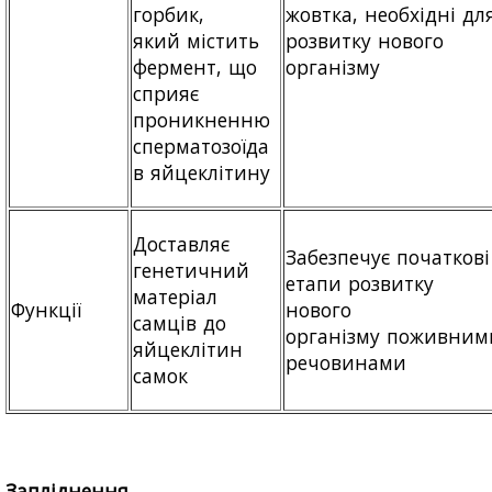
горбик,
жовтка, необхідні дл
який містить
розвитку нового
фермент, що
організму
сприяє
проникненню
сперматозоїда
в яйцеклітину
Доставляє
Забезпечує початкові
генетичний
етапи розвитку
матеріал
Функції
нового
самців до
організму поживним
яйцеклітин
речовинами
самок
Запліднення