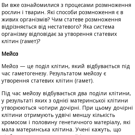
Ви вже ознайомилися з процесами розмноження
рослин і тварин. Які способи розмноження є в
живих організмів? Чим статеве розмноження
відрізняється від нестатевого? Яка система
організму відповідає за утворення статевих
клітин (гамет)?
Мейоз
Мейоз — це поділ клітин, який відбувається під
час гаметогенезу. Результатом мейозу є
утворення статевих клітин (гамет).
Під час мейозу відбувається два поділи клітини,
у результаті яких з однієї материнської клітини
утворюються чотири дочірні. При цьому дочірні
клітини отримують удвічі меншу кількість
хромосом і половину генетичного матеріалу, які
мала материнська клітина. Учені кажуть, що