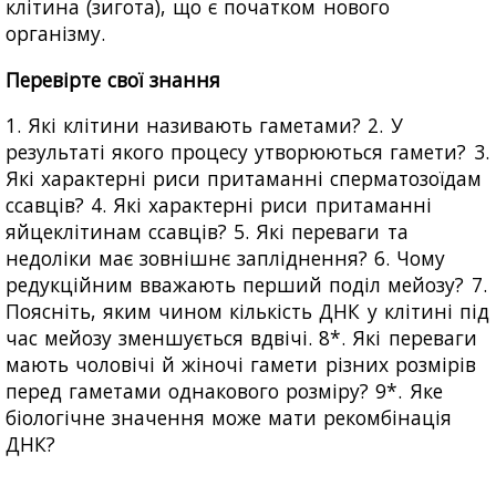
клітина (зигота), що є початком нового
організму.
Перевірте свої знання
1. Які клітини називають гаметами? 2. У
результаті якого процесу утворюються гамети? 3.
Які характерні риси притаманні сперматозоїдам
ссавців? 4. Які характерні риси притаманні
яйцеклітинам ссавців? 5. Які переваги та
недоліки має зовнішнє запліднення? 6. Чому
редукційним вважають перший поділ мейозу? 7.
Поясніть, яким чином кількість ДНК у клітині під
час мейозу зменшується вдвічі. 8*. Які переваги
мають чоловічі й жіночі гамети різних розмірів
перед гаметами однакового розміру? 9*. Яке
біологічне значення може мати рекомбінація
ДНК?