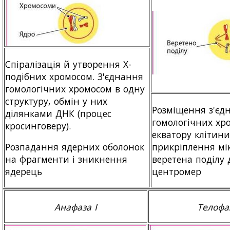
Спіралізація й утворення Х-
подібних хромосом. З'єднання
гомологічних хромосом в одну
структуру, обмін у них
Розміщення з'єд
ділянками ДНК (процес
гомологічних хр
кросинговеру).
екватору клітини
прикріплення мі
Розпадання ядерних оболонок
веретена поділу д
на фрагменти і зникнення
центромер
ядерець
Анафаза I
Телофа