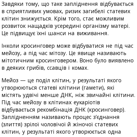
Завдяки тому, що таке запліднення відбувається
в сприятливих умовах, ризик загибелі статевих
клітин знижується. Крім того, стає можливим
розвиток нащадків усередині організму матері.
Це підвищує їхні шанси на виживання.
Інколи кросинговер може відбуватися не під час
мейозу, а під час мітозу. Це явище називають
мітотичним кросинговером. Воно було виявлено
в деяких грибів, ссавців і комах.
Мейоз — це поділ клітин, у результаті якого
утворюються статеві клітини (гамети), які
містять удвічі менше ДНК, ніж звичайні клітини.
Під час мейозу в клітинах еукаріотів
відбувається рекомбінація ДНК (кросинговер).
Заплідненням називають процес з’єднання
(злиття) зрілої чоловічої й жіночої статевих
клітин, у результаті якого утворюється одна