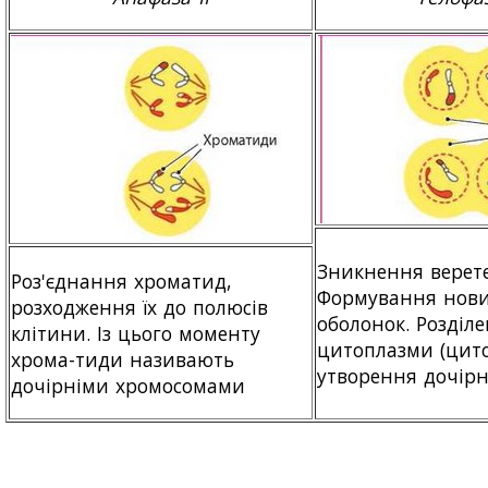
Зникнення верете
Роз'єднання хроматид,
Формування нови
розходження їх до полюсів
оболонок. Розділ
клітини. Із цього моменту
цитоплазми (цито
хрома-тиди називають
утворення дочірн
дочірніми хромосомами