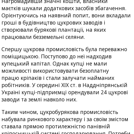
Нагромадивши значні кошти, власники
маєтків шукали додаткових засобів збагачення.
Орієнтуючись на наявний попит, вони вкладали
гроші в будівництво цукрових заводів і
створювали бурякові плантації, на яких
працювали безземельні селяни.
Спершу цукрова промисловість була переважно
поміщицькою. Поступово до неї надходив
купецький капітал. Однак купці не мали
можливості використовувати безоплатну
працю кріпаків і стали залучати найманих
робітників. У середині XIX ст. в Наддніпрянській
Україні купці-підприємці орендували 24 цукрові
заводи та землі навколо них.
Таким чином, цукробурякова промисловість
набувала ринкового характеру і за своїм змістом
ставала прямою протилежністю панівній
кріпосницькій системі господарювання. Потреби