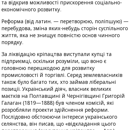
та відкрив можливості прискорення соціально-
економічного розвитку.
Реформа (від латин. — перетворюю, поліпшую) —
перебудова, зміна яких-небудь сторін суспільного
життя, яка не знищує повністю основ чинного
порядку.
За ліквідацію кріпацтва виступали купці та
підприємці, оскільки розуміли, що воно є
головною перешкодою для розвитку
промисловості й торгівлі. Серед землевласників
також було багато тих, хто займав ліберальні
позиції. Український діяч, власник великих
маєтків на Полтавщині й Чернігівщині Григорій
Галаган (1819—1888) був членом комісій, які
розробляли проекти здійснення реформи.
Послідовно обстоюючи інтереси українського
селянства, він писав, що «відкладання цього