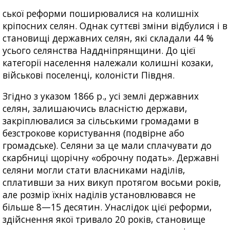
ської реформи поширювалися на колишніх
кріпосних селян. Однак суттєві зміни відбулися і в
становищі державних селян, які складали 44 %
усього селянства Наддніпрянщини. До цієї
категорії населення належали колишні козаки,
військові поселенці, колоністи Півдня.
Згідно з указом 1866 р., усі землі державних
селян, залишаючись власністю держави,
закріплювалися за сільськими громадами в
безстрокове користування (подвірне або
громадське). Селяни за це мали сплачувати до
скарбниці щорічну «оброчну подать». Державні
селяни могли стати власниками наділів,
сплативши за них викуп протягом восьми років,
але розмір їхніх наділів установлювався не
більше 8—15 десятин. Унаслідок цієї реформи,
здійснення якої тривало 20 років, становище