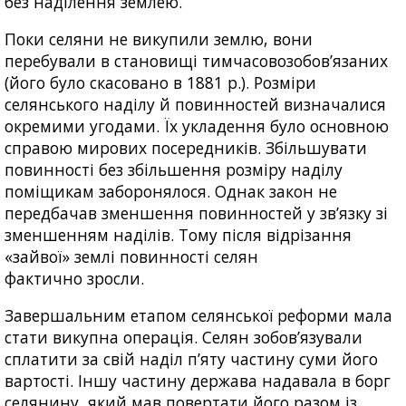
без наділення землею.
Поки селяни не викупили землю, вони
перебували в становищі тимчасовозобов’язаних
(його було скасовано в 1881 р.). Розміри
селянського наділу й повинностей визначалися
окремими угодами. Їх укладення було основною
справою мирових посередників. Збільшувати
повинності без збільшення розміру наділу
поміщикам заборонялося. Однак закон не
передбачав зменшення повинностей у зв’язку зі
зменшенням наділів. Тому після відрізання
«зайвої» землі повинності селян
фактично зросли.
Завершальним етапом селянської реформи мала
стати викупна операція. Селян зобов’язували
сплатити за свій наділ п’яту частину суми його
вартості. Іншу частину держава надавала в борг
селянину, який мав повертати його разом із