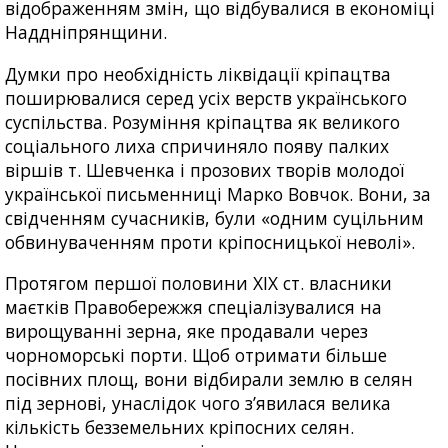
відображенням змін, що відбувалися в економіці
Наддніпрянщини.
Думки про необхідність ліквідації кріпацтва
поширювалися серед усіх верств українського
суспільства. Розуміння кріпацтва як великого
соціального лиха спричиняло появу палких
віршів т. Шевченка і прозових творів молодої
української письменниці Марко Вовчок. Вони, за
свідченням сучасників, були «одним суцільним
обвинуваченням проти кріпосницької неволі».
Протягом першої половини XIX ст. власники
маєтків Правобережжя спеціалізувалися на
вирощуванні зерна, яке продавали через
чорноморські порти. Щоб отримати більше
посівних площ, вони відбирали землю в селян
під зернові, унаслідок чого з’явилася велика
кількість безземельних кріпосних селян.