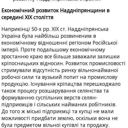
Економічний розвиток Наддніпрянщини в
середині XIX століття
Наприкінці 50-х рр. XIX ст. Наддніпрянська
Україна була найбільш розвиненим в
економічному відношенні регіоном Російської
імперії. Проте подальшому економічному
зростанню краю все більше заважали залишки
кріпосницьких відносин. Розвиток промисловості
стримували відсутність ринку вільнонайманої
робочої сили та вузький попит на промислову
продукцію. Існування кріпацтва перешкоджало
також процесу розшарування селянства та
формуванню суспільних верств селян-
підприємців і сільських найманих робітників.
До того ж міські підприємці та купці не мали
можливості придбати землю, оскільки вона не
була предметом вільної купівлі та продажу.