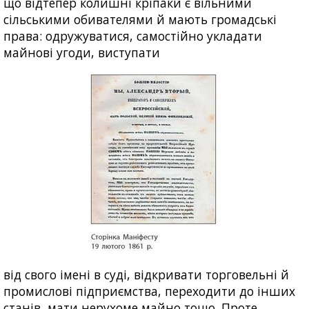
що відтепер колишні кріпаки є вільними
сільськими обивателями й мають громадські
права: одружуватися, самостійно укладати
майнові угоди, виступати
від свого імені в суді, відкривати торговельні й
промислові підприємства, переходити до інших
станів, мати нерухоме майно тощо. Проте