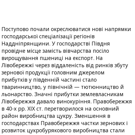
Поступово почали окреслюватися нові напрямки
господарської спеціалізації регіонів
Наддніпрянщини. У господарстві Півдня
провідне місце замість вівчарства посіло
вирощування пшениці на експорт. На
Лівобережжі через віддаленість від ринків збуту
зернової продукції головним джерелом
прибутків у південній частині стало
тваринництво, у північній — тютюнництво й
льонарство. Значні прибутки землевласникам
Лівобережжя давало винокуріння. Правобережжя
в 40-х рр. XIX ст. перетворилося на основний
район виробництва цукру. Зменшення в
господарствах Правобережжя частки зернових і
розвиток цукробурякового виробництва стали