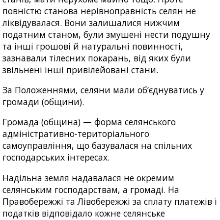
повністю станова нерівноправність селян не
ліквідувалася. Вони залишалися нижчим
податним станом, були змушені нести подушну
та інші грошові й натуральні повинності,
зазнавали тілесних покарань, від яких були
звільнені інші привілейовані стани.
За Положеннями, селяни мали об’єднуватись у
громади (общини).
Громада (община) — форма селянського
адміністративно-територіального
самоуправління, що базувалася на спільних
господарських інтересах.
Надільна земля надавалася не окремим
селянським господарствам, а громаді. На
Правобережжі та Лівобережжі за сплату платежів і
податків відповідало кожне селянське