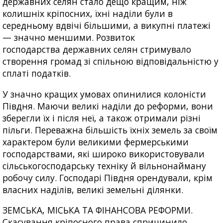
державних селян стало дещо кращим, ніж
колишніх кріпосних, їхні наділи були в
середньому вдвічі більшими, а викупні платежі
— значно меншими. Розвиток
господарства державних селян стримувало
створення громад зі спільною відповідальністю у
сплаті податків.
У значно кращих умовах опинилися колоністи
Півдня. Маючи великі наділи до реформи, вони
зберегли їх і після неї, а також отримали різні
пільги. Переважна більшість їхніх земель за своїм
характером були великими фермерськими
господарствами, які широко використовували
сільськогосподарську техніку й вільнонайману
робочу силу. Господарі Півдня орендували, крім
власних наділів, великі земельні ділянки.
ЗЕМСЬКА, МІСЬКА ТА ФІНАНСОВА РЕФОРМИ.
Скасування кріпосного права спричинило