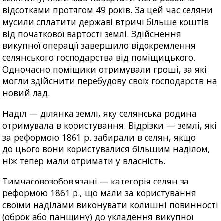
відсотками протягом 49 років. За цей час селяни
мусили сплатити державі втричі більше коштів
від початкової вартості землі. Здійснення
викупної операції завершило відокремлення
селянського господарства від поміщицького.
Одночасно поміщики отримували гроші, за які
могли здійснити перебудову своїх господарств на
новий лад.
Наділ — ділянка землі, яку селянська родина
отримувала в користування. Відрізки — землі, які
за реформою 1861 р. забирали в селян, якщо
до цього вони користувалися більшим наділом,
ніж тепер мали отримати у власність.
Тимчасовозобов'язані — категорія селян за
реформою 1861 р., що мали за користування
своїми наділами виконувати колишні повинності
(оброк або панщину) до укладення викупної