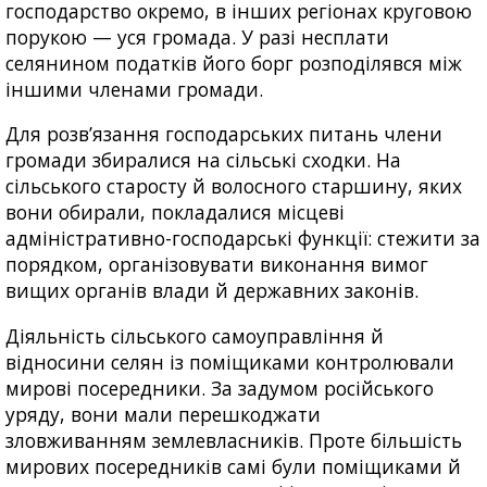
господарство окремо, в інших регіонах круговою
порукою — уся громада. У разі несплати
селянином податків його борг розподілявся між
іншими членами громади.
Для розв’язання господарських питань члени
громади збиралися на сільські сходки. На
сільського старосту й волосного старшину, яких
вони обирали, покладалися місцеві
адміністративно-господарські функції: стежити за
порядком, організовувати виконання вимог
вищих органів влади й державних законів.
Діяльність сільського самоуправління й
відносини селян із поміщиками контролювали
мирові посередники. За задумом російського
уряду, вони мали перешкоджати
зловживанням землевласників. Проте більшість
мирових посередників самі були поміщиками й