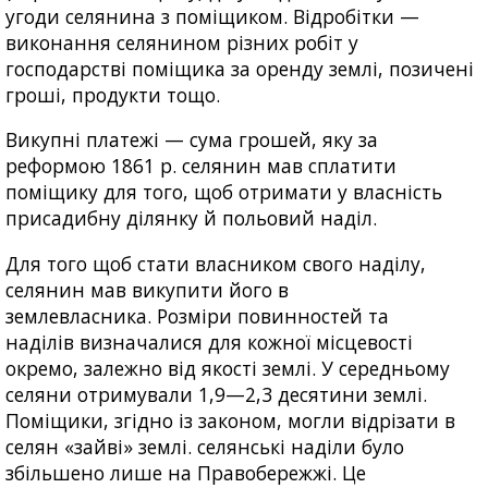
угоди селянина з поміщиком. Відробітки —
виконання селянином різних робіт у
господарстві поміщика за оренду землі, позичені
гроші, продукти тощо.
Викупні платежі — сума грошей, яку за
реформою 1861 р. селянин мав сплатити
поміщику для того, щоб отримати у власність
присадибну ділянку й польовий наділ.
Для того щоб стати власником свого наділу,
селянин мав викупити його в
землевласника. Розміри повинностей та
наділів визначалися для кожної місцевості
окремо, залежно від якості землі. У середньому
селяни отримували 1,9—2,3 десятини землі.
Поміщики, згідно із законом, могли відрізати в
селян «зайві» землі. селянські наділи було
збільшено лише на Правобережжі. Це