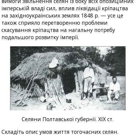
вимоги звільнення селян із боку всіх опозиційних
імперській владі сил, вплив ліквідації кріпацтва
на західноукраїнських землях 1848 р. — усе це
також сприяло перетворенню проблеми
скасування кріпацтва на нагальну потребу
подальшого розвитку імперії.
Селяни Полтавської губернії. ХІХ ст.
Складіть опис умов життя тогочасних селян.