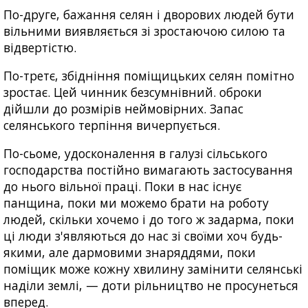
По-друге, бажання селян і дворових людей бути
вільними виявляється зі зростаючою силою та
відвертістю.
По-третє, збідніння поміщицьких селян помітно
зростає. Цей чинник безсумнівний. оброки
дійшли до розмірів неймовірних. Запас
селянського терпіння вичерпується.
По-сьоме, удосконалення в галузі сільського
господарства постійно вимагають застосування
до нього вільної праці. Поки в нас існує
панщина, поки ми можемо брати на роботу
людей, скільки хочемо і до того ж задарма, поки
ці люди з'являються до нас зі своїми хоч будь-
якими, але дармовими знаряддями, поки
поміщик може кожну хвилину замінити селянські
наділи землі, — доти рільництво не просунеться
вперед.