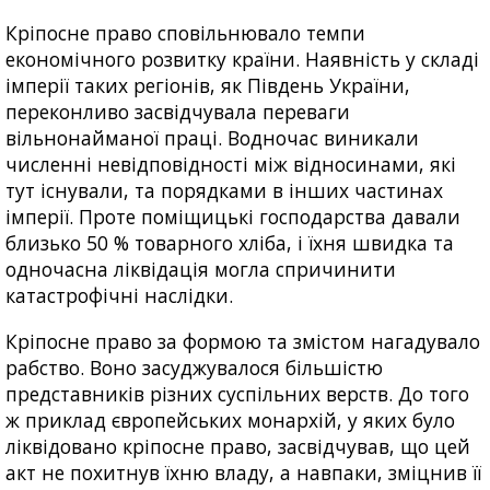
Кріпосне право сповільнювало темпи
економічного розвитку країни. Наявність у складі
імперії таких регіонів, як Південь України,
переконливо засвідчувала переваги
вільнонайманої праці. Водночас виникали
численні невідповідності між відносинами, які
тут існували, та порядками в інших частинах
імперії. Проте поміщицькі господарства давали
близько 50 % товарного хліба, і їхня швидка та
одночасна ліквідація могла спричинити
катастрофічні наслідки.
Кріпосне право за формою та змістом нагадувало
рабство. Воно засуджувалося більшістю
представників різних суспільних верств. До того
ж приклад європейських монархій, у яких було
ліквідовано кріпосне право, засвідчував, що цей
акт не похитнув їхню владу, а навпаки, зміцнив її