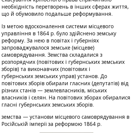
необхідність перетворень в інших сферах життя,
що й обумовило подальше реформування.
Із метою вдосконалення системи місцевого
управління в 1864 р. було здійснено земську
реформу. За нею в повітах і губерніях
запроваджувалося земське (місцеве)
самоврядування. Земства складалися з
розпорядчих (повітових і губернських земських
зборів) та виконавчих (повітових і
губернських земських управ) установ. До
повітових зборів обирали гласних (депутатів) від
різних станів — землевласників, міських
власників і селян. На повітових зборах обиралися
гласні губернських земських зборів.
земства — установи місцевого самоврядування в
Російській імперії за реформою 1864 р.