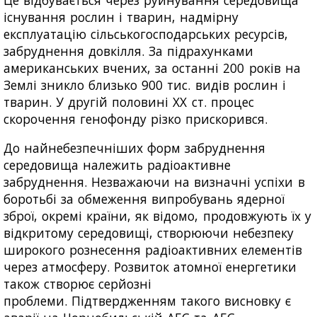
Це відбувається через руйнування середовища
існування рослин і тварин, надмірну
експлуатацію сільськогосподарських ресурсів,
забруднення довкілля. За підрахунками
американських вчених, за останні 200 років на
Землі зникло близько 900 тис. видів рослин і
тварин. У другій половині XX ст. процес
скорочення генофонду різко прискорився.
До найнебезпечніших форм забруднення
середовища належить радіоактивне
забруднення. Незважаючи на визначні успіхи в
боротьбі за обмеження випробувань ядерної
зброї, окремі країни, як відомо, продовжують їх у
відкритому середовищі, створюючи небезпеку
широкого рознесення радіоактивних елементів
через атмосферу. Розвиток атомної енергетики
також створює серйозні
проблеми. Підтвердженням такого висновку є