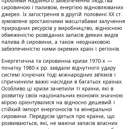
проблеми надійного забезпечення людства
сировиною і паливом, енергією відновлюваних
джерел. Їх загострення в другій половині XX ст.
зумовлене зростаючими масштабами залучення
природних ресурсів у виробництво, відносною
обмеженістю розвіданих запасів деяких видів
палива й сировини, а також неоднаковою
забезпеченістю ними окремих країн і регіонів.
Енергетична та сировинна кризи 1970-х —
початку 1980-х рр. завдали відчутного удару
системі існуючих тоді міжнародних зв’язків і
спричинили важкі наслідки в багатьох країнах.
Особливо ці кризи зачепили ті країни, які в
розвитку своїх національних економік значною
мірою орієнтувалися на відносно дешевий і
стійкий імпорт енергоносіїв та мінеральної
сировини. Передусім ідеться про країни, що
розвиваються, які, не маючи запасів власних