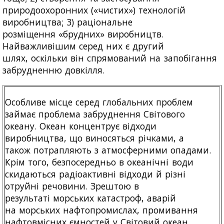
природоохоронних («чистих») технологій
виробництва; 3) раціональне
розміщення «брудних» виробництв.
Найважливішим серед них є другий
шлях, оскільки він спрямований на запобігання
забрудненню довкілля.
Особливе місце серед глобальних проблем
займає проблема забруднення Світового
океану. Океан концентрує відходи
виробництва, що виносяться річками, а
також потрапляють з атмосферними опадами.
Крім того, безпосередньо в океанічні води
скидаються радіоактивні відходи й різні
отруйні речовини. Зрештою в
результаті морських катастроф, аварій
на морських нафтопромислах, промивання
нафтовмісних ємностей у Світовий океан