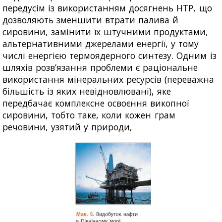
передусім із використанням досягнень НТР, що
дозволяють зменшити втрати палива й
сировини, замінити їх штучними продуктами,
альтернативними джерелами енергії, у тому
числі енергією термоядерного синтезу. Одним із
шляхів розв’язання проблеми є раціональне
використання мінеральних ресурсів (переважна
більшість із яких невідновлювані), яке
передбачає комплексне освоєння викопної
сировини, тобто таке, коли кожен грам
речовини, узятий у природи,