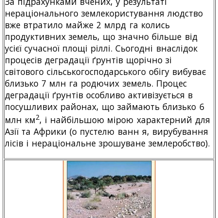
За підрахунками вчених, у результаті
нераціонального землекористування людство
вже втратило майже 2 млрд га колись
продуктивних земель, що значно більше від
усієї сучасної площі ріллі. Сьогодні внаслідок
процесів деградації ґрунтів щорічно зі
світового сільськогосподарського обігу вибуває
близько 7 млн га родючих земель. Процес
деградації ґрунтів особливо активізується в
посушливих районах, що займають близько 6
2
млн км
, і найбільшою мірою характерний для
Азії та Африки (о пустелю ванн я, вирубування
лісів і нераціональне зрошуване землеробство).