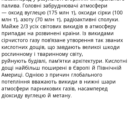
палива. Головні забруднювачі атмосфери
— оксид вуглецю (175 млн т), оксиди сірки (100
млн т), азоту (70 млн т), радіоактивні сполуки.
Майже 2/3 усіх світових викидів в атмосферу
припадає на розвинені країни. Із викидами
сірчистого газу пов’язане утворення так званих
кислотних дощів, що завдають великої шкоди
рослинному і тваринному світу,
руйнують будівлі, пам’ятки архітектури. Кислотні
дощі найбільш поширені в Європі й Північній
Америці. Однією з причин глобального
потепління вважають викиди в нижні шари
атмосфери парникових газів, насамперед
діоксиду вуглецю й метану.