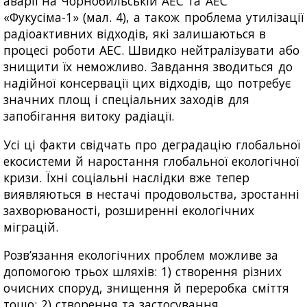
аварії на Чорнобильській АЕС та АЕС
«Фукусіма-1» (мал. 4), а також проблема утилізації
радіоактивних відходів, які залишаються в
процесі роботи АЕС. Швидко нейтралізувати або
знищити їх неможливо. Завдання зводиться до
надійної консервації цих відходів, що потребує
значних площ і спеціальних заходів для
запобігання витоку радіації.
Усі ці факти свідчать про деградацію глобальної
екосистеми й наростання глобальної екологічної
кризи. Їхні соціальні наслідки вже тепер
виявляються в нестачі продовольства, зростанні
захворюваності, розширенні екологічних
міграцій.
Розв’язання екологічних проблем можливе за
допомогою трьох шляхів: 1) створення різних
очисних споруд, знищення й переробка сміття
тощо; 2) створення та застосування