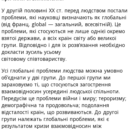
У другій половині XX ст. перед людством постали
проблеми, які науковці визначають як глобальні
(від франц. global — загальний, всесвітній). Це
проблеми, які стосуються не лише однієї окремо
взятої держави, а всіх країн світу або великої
групи. Відповідно і для їх розв’язання необхідно
докласти зусиль усьому
світовому співтовариству.
Усі глобальні проблеми людства можна умовно
об’єднати у дві групи. До першої групи ми
зараховуємо ті, що стосуються загострення
взаємовідносин усередині людської спільноти.
Передусім це проблеми війни і миру; тероризму;
демографічна та продовольча; подолання
відсталості країн, що розвиваються. До другої
групи належать глобальні проблеми, які є
результатом кризи взаємовідносин між