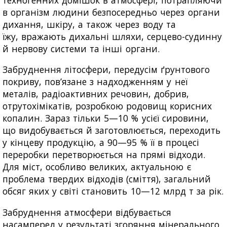
техногенних домішок в атмосфері, потрапляючи
в організм людини безпосередньо через органи
дихання, шкіру, а також через воду та
їжу, вражають дихальні шляхи, серцево-судинну
й нервову системи та інші органи.
Забруднення літосфери, передусім ґрунтового
покриву, пов’язане з надходженням у неї
металів, радіоактивних речовин, добрив,
отрутохімікатів, розробкою родовищ корисних
копалин. Зараз тільки 5—10 % усієї сировини,
що видобувається й заготовлюється, переходить
у кінцеву продукцію, а 90—95 % її в процесі
переробки перетворюється на прямі відходи.
Для міст, особливо великих, актуальною є
проблема твердих відходів (сміття), загальний
обсяг яких у світі становить 10—12 млрд т за рік.
Забруднення атмосфери відбувається
насамперед у результаті згоряння мінерального