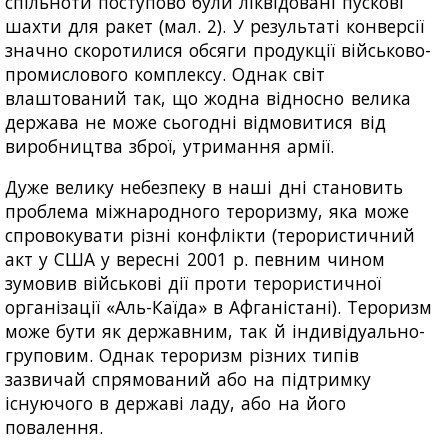
спільноти поступово були ліквідовані пускові
шахти для ракет (мал. 2). У результаті конверсії
значно скоротилися обсяги продукції військово-
промислового комплексу. Однак світ
влаштований так, що жодна відносно велика
держава не може сьогодні відмовитися від
виробництва зброї, утримання армії.
Дуже велику небезпеку в наші дні становить
проблема міжнародного тероризму, яка може
спровокувати різні конфлікти (терористичний
акт у США у вересні 2001 р. певним чином
зумовив військові дії проти терористичної
організації «Аль-Каїда» в Афганістані). Тероризм
може бути як державним, так й індивідуально-
груповим. Однак тероризм різних типів
зазвичай спрямований або на підтримку
існуючого в державі ладу, або на його
повалення.