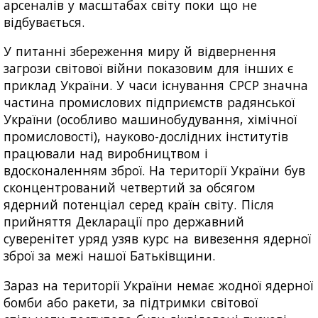
арсеналів у масштабах світу поки що не
відбувається.
У питанні збереження миру й відвернення
загрози світової війни показовим для інших є
приклад України. У часи існування СРСР значна
частина промислових підприємств радянської
України (особливо машинобудування, хімічної
промисловості), науково-дослідних інститутів
працювали над виробництвом і
вдосконаленням зброї. На території України був
сконцентрований четвертий за обсягом
ядерний потенціал серед країн світу. Після
прийняття Декларації про державний
суверенітет уряд узяв курс на вивезення ядерної
зброї за межі нашої Батьківщини.
Зараз на території України немає жодної ядерної
бомби або ракети, за підтримки світової