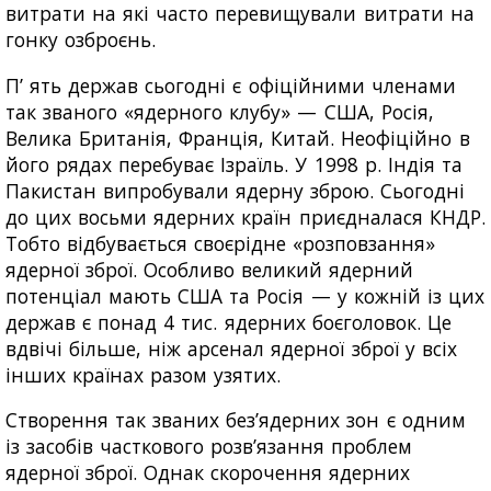
витрати на які часто перевищували витрати на
гонку озброєнь.
П’ ять держав сьогодні є офіційними членами
так званого «ядерного клубу» — США, Росія,
Велика Британія, Франція, Китай. Неофіційно в
його рядах перебуває Ізраїль. У 1998 р. Індія та
Пакистан випробували ядерну зброю. Сьогодні
до цих восьми ядерних країн приєдналася КНДР.
Тобто відбувається своєрідне «розповзання»
ядерної зброї. Особливо великий ядерний
потенціал мають США та Росія — у кожній із цих
держав є понад 4 тис. ядерних боєголовок. Це
вдвічі більше, ніж арсенал ядерної зброї у всіх
інших країнах разом узятих.
Створення так званих без’ядерних зон є одним
із засобів часткового розв’язання проблем
ядерної зброї. Однак скорочення ядерних