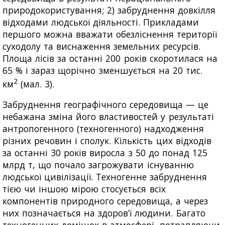
природокористування; 2) забруднення довкілля
відходами людської діяльності. Прикладами
першого можна вважати обезліснення території
суходолу та виснаження земельних ресурсів.
Площа лісів за останні 200 років скоротилася на
65 % і зараз щорічно зменшується на 20 тис.
2
км
(мал. 3).
Забруднення географічного середовища — це
небажана зміна його властивостей у результаті
антропогенного (техногенного) надходження
різних речовин і сполук. Кількість цих відходів
за останні 30 років виросла з 50 до понад 125
млрд т, що почало загрожувати існуванню
людської цивілізації. Техногенне забруднення
тією чи іншою мірою стосується всіх
компонентів природного середовища, а через
них позначається на здоров’ї людини. Багато