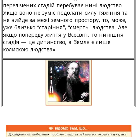
перелічених стадій перебуває нині людство.
Якщо воно не зуміє подолати силу тяжіння та
не вийде за межі земного простору, то, може,
уже близько “старіння", “смерть" людства. Але
якщо попереду життя у Всесвіті, то нинішня
стадія — це дитинство, а Земля є лише
колискою людства».