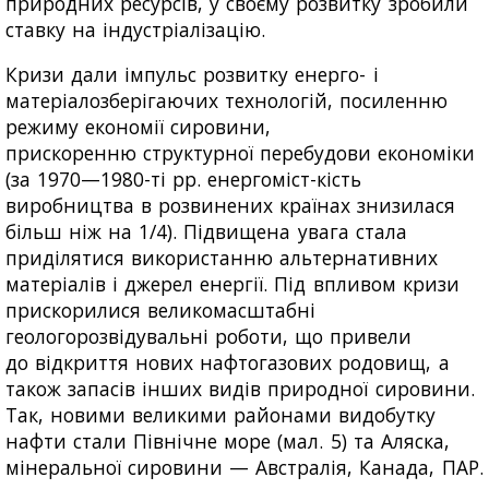
природних ресурсів, у своєму розвитку зробили
ставку на індустріалізацію.
Кризи дали імпульс розвитку енерго- і
матеріалозберігаючих технологій, посиленню
режиму економії сировини,
прискоренню структурної перебудови економіки
(за 1970—1980-ті рр. енергоміст-кість
виробництва в розвинених країнах знизилася
більш ніж на 1/4). Підвищена увага стала
приділятися використанню альтернативних
матеріалів і джерел енергії. Під впливом кризи
прискорилися великомасштабні
геологорозвідувальні роботи, що привели
до відкриття нових нафтогазових родовищ, а
також запасів інших видів природної сировини.
Так, новими великими районами видобутку
нафти стали Північне море (мал. 5) та Аляска,
мінеральної сировини — Австралія, Канада, ПАР.