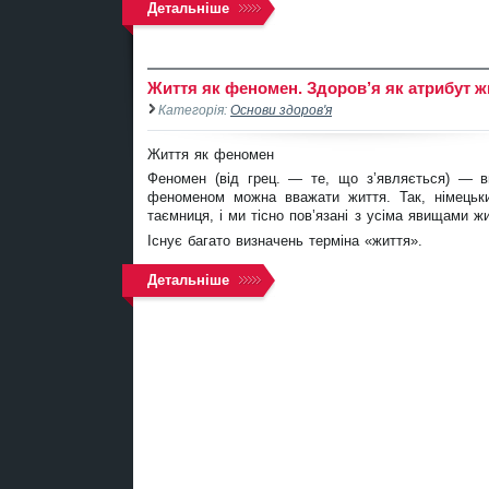
Детальніше
Життя як феномен. Здоров’я як атрибут 
Категорія:
Основи здоров'я
Життя як феномен
Феномен (від грец. — те, що з’являється) — ви
феноменом можна вважати життя. Так, німець
таємниця, і ми тісно пов’язані з усіма явищами жи
Існує багато визначень терміна «життя».
Детальніше