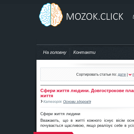
mozok.click
На головну
Контакти
Сортировать статьи по:
дате
|
Сфери життя людини. Довгострокове пла
життя
Категорія:
Основи здоров'я
Сфери життя людини
Вважають, що в житті кожного існує вісім ос
почувається щасливою, якщо реалізує себе в усі