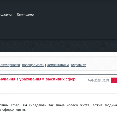
Головна
Контакти
популярности
|
посещаемости
|
комментариям
|
алфавиту
нування з урахуванням важливих сфер
7-01-2018, 23:59
Інф
ор
ма
ція
про
нов
новних сфер, які складають так зване колесо життя. Кожна людина
ину
х сферах життя.