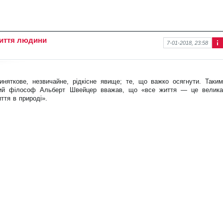
життя людини
7-01-2018, 23:58
Інф
ор
ма
ція
няткове, незвичайне, рідкісне явище; те, що важко осягнути. Таким
про
нов
кий філософ Альберт Швейцер вважав, що «все життя — це велика
ину
ття в природі».