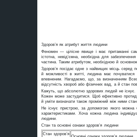
Здоров’я як атрибут життя людини
Феномен — цілісне явище і має притаманні сам
істотна, невід’ємна, необхідна для забезпечення 
частина. Таким атрибутом, необхідною й основно
Здоров’я посідає одне з найвищих місць серед по
й можливості в житті, людина має почуватися 
впевненим. Нагадаємо, що, за визначенням Всесв
відсутність хвороб або фізичних вад, а й стан по
Кажуть, що абсолютно здорових людей не існує. К
Кожен може застудитися. Щоб ефективно протидія
й уміти визначати також проміжний між ними ста
Не існує пристрою, за допомогою якого можна б
характеристиками. Хоча кожна людина індивідуа
людини.
Стан та основні ознаки здоров’я людини
Стан здоров’я
Основні ознаки здоров’я людини