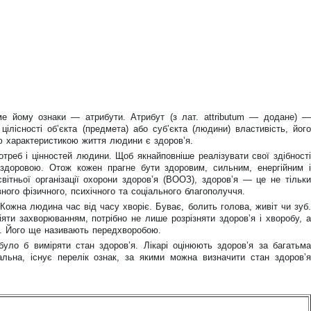
е йому ознаки — атрибути. Атрибут (з лат. attributum — додане) —
цілісності об’єкта (предмета) або суб’єкта (людини) властивість, його
ю характеристикою життя людини є здоров’я.
треб і цінностей людини. Щоб якнайповніше реалізувати свої здібності
здоровою. Отож кожен прагне бути здоровим, сильним, енергійним і
ітньої організації охорони здоров’я (ВООЗ), здоров’я — це не тільки
вного фізичного, психічного та соціального благополуччя.
ожна людина час від часу хворіє. Буває, болить голова, живіт чи зуб.
ти захворюванням, потрібно не лише розрізняти здоров’я і хворобу, а
н. Його ще називають передхворобою.
уло б виміряти стан здоров’я. Лікарі оцінюють здоров’я за багатьма
льна, існує перелік ознак, за якими можна визначити стан здоров’я