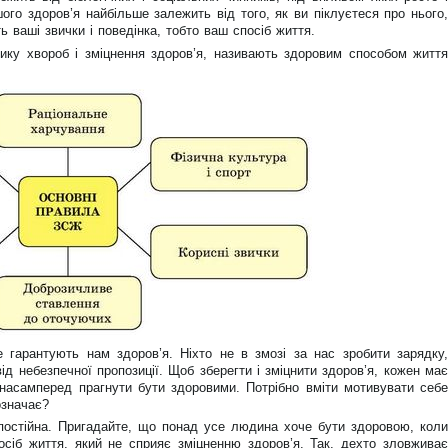
го здоров’я найбільше залежить від того, як ви піклуєтеся про нього,
 ваші звички і поведінка, тобто ваш спосіб життя.
ику хвороб і зміцнення здоров’я, називають здоровим способом життя
е гарантують нам здоров’я. Ніхто не в змозі за нас зробити зарядку,
ід небезпечної пропозиції. Щоб зберегти і зміцнити здоров’я, кожен має
насамперед прагнути бути здоровими. Потрібно вміти мотивувати себе
означає?
постійна. Пригадайте, що понад усе людина хоче бути здоровою, коли
сіб життя, який не сприяє зміцненню здоров’я. Так, дехто зловживає