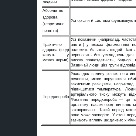
людини
Абсолютно
здорова
Усі органи й системи функціонуют
(теоретичне
поняття)
Усі показники (наприклад, частот
Практично
апетит) у межах фізіологічної н
здорова (іноді
належить більшість людей. Такі 
кажуть: у
переносять без ускладнень для з
межах норми)
високу працездатність, бадьорі,
Зазвичай люди цієї групи відпові
Унаслідок впливу різних негативн
речовини, може порушитися обмі
захисними реакціями, наприклад 
підвищитися температура. Люди
артеріального тиску можуть від
Передхвороба
Фактично передхвороба — це по
організму насамперед виявляєтьс
захворюванні. Такий період може
вона може захворіти. У стані пер
зазнають впливу шкідливих хімічн