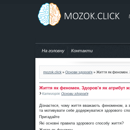
mozok.click
На головну
Контакти
mozok.click
»
Основи здоров'я
» Життя як феномен. 
Життя як феномен. Здоров’я як атрибут 
Категорія:
Основи здоров'я
Дізнаєтеся, чому життя вважають феноменом, а з
та мотивувати себе додержуватися здорового спо
Пригадайте
Які основні правила здорового способу життя?
Життя як феномен