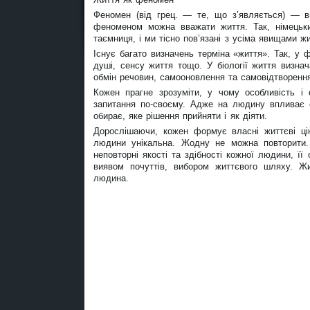
Феномен (від грец. — те, що з’являється) — ви
феноменом можна вважати життя. Так, німець
таємниця, і ми тісно пов’язані з усіма явищами жи
Існує багато визначень терміна «життя». Так, у ф
душі, сенсу життя тощо. У біології життя визна
обмін речовин, самооновлення та самовідтворенн
Кожен прагне зрозуміти, у чому особливість і 
запитання по-своєму. Адже на людину впливає 
обирає, яке рішення прийняти і як діяти.
Дорослішаючи, кожен формує власні життєві цін
людини унікальна. Жодну не можна повторити. 
неповторні якості та здібності кожної людини, її
виявом почуттів, вибором життєвого шляху. 
людина.