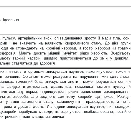
ь ідеально
а пульсу, артеріальний тиск, співвідношення зросту й маси тіла, сон,
орми і не вказують на наявність хворобливого стану. До цієї групи
люди не страждають на хронічні хвороби, а гострі хвороби чи травми
доров’я. Мають досить міцний імунітет, рідко хворіють. Зберігають
 мають гарний настрій, швидко пристосовуються до змін у довкіллі.
дально ставляться до здоров’я
их чинників в організмі знижується імунітет, накопичуються токсичні
н речовин. Організм може реагувати на порушення життєдіяльності
виникає головний біль, знижується апетит, може порушитися сон чи
на швидко втомлюється, дратівлива, показники частоти пульсу й
хилятися від норми, підвищується ризик виникнення захворювання.
чаток хвороби, але жодного симптому хвороби ще немає. Реакція
я у зміні загального стану, самопочуття і працездатності, а не в
 тривати досить довго. У людини знижується імунітет, як наслідок,
едхвороби перебувають люди, які харчуються незбалансовано, постійно
их речовин, мають шкідливі звички