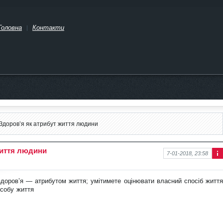
Головна
Контакти
Здоров’я як атрибут життя людини
життя людини
7-01-2018, 23:58
Інф
ор
ма
доров’я — атрибутом життя; умітимете оцінювати власний спосіб життя
ція
собу життя
про
нов
ину