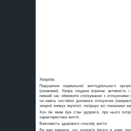
Хвороба
Порушення нормальної життєдіяльності орга
(ознаками). Хвора людина втрачає активність і
певний час обмежити спілкування з оточуючими (
чи навіть постійної допомоги оточуючих (наприк
хвороб знижує імунітет, погіршує всі показники з
Хоч би яким був стан здоров’я, про нього потр
характеристика життя.
Важливість здорового способу життя
Ви вже вивчили, що здоров’я багато в чому зале