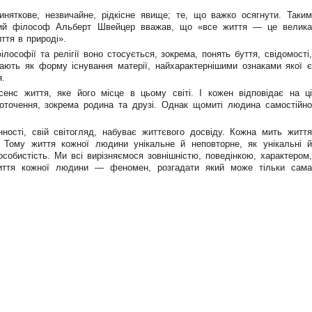
няткове, незвичайне, рідкісне явище; те, що важко осягнути. Таким
кий філософ Альберт Швейцер вважав, що «все життя — це велика
ття в природі».
ілософії та релігії воно стосується, зокрема, понять буття, свідомості,
чають як форму існування матерії, найхарактернішими ознаками якої є
я.
сенс життя, яке його місце в цьому світі. І кожен відповідає на ці
оточення, зокрема родина та друзі. Однак щомиті людина самостійно
ності, свій світогляд, набуває життєвого досвіду. Кожна мить життя
Тому життя кожної людини унікальне й неповторне, як унікальні й
 особистість. Ми всі вирізняємося зовнішністю, поведінкою, характером,
Життя кожної людини — феномен, розгадати який може тільки сама