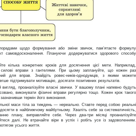
порадами щодо формування або зміни звичок, пам’ятаєте формулу
оект самовдосконалення. Плануючи додержуватися здорового способу
е кілька конкретних кроків для досягнення цієї мети. Наприклад,
 силові вправи з гантелями. При цьому заплануйте, що кожен раз
ний для вправ. Знайдіть ровес-ників-однодумців, з якими можете
легше підтримувати мотивацію, досягати позитивних результатів.
вигляд, проаналізуйте власні звички. У вашому плані напевно будуть
нсовано, виконувати фізичні вправи регулярно тощо. Кожен крок такого
 зазначивши термін його виконання.
альної маси тіла за тиждень — нереально. Ставте перед собою реальні
а досягти в найближчому майбутньому. Хваліть себе за систематичність,
нню плану, виправляйте себе. Через два-три місяці проаналізуйте
теся далі. Не втрачайте віри в успіх і робіть усе із задоволенням.
отягом усього життя.