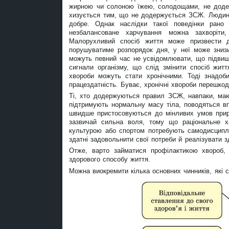
жирною чи солоною їжею, солодощами, не додерж
хизується тим, що не додержується ЗСЖ. Людина
добре. Однак наслідки такої поведінки ран
незбалансоване харчування можна захворіти
Малорухливий спосіб життя може призвести 
порушуватиме розпорядок дня, у неї може знизи
можуть певний час не усвідомлювати, що підвищ
сигнали організму, що слід змінити спосіб житт
хвороби можуть стати хронічними. Тоді знадоб
працездатність. Буває, хронічні хвороби перешко
Ті, хто додержуються правил ЗСЖ, навпаки, мают
підтримують нормальну масу тіла, поводяться вп
швидше пристосовуються до мінливих умов прир
зазвичай сильна воля, тому що раціональне х
культурою або спортом потребують самодисципл
здатні задовольнити свої потреби й реалізувати зд
Отже, варто займатися профілактикою хвороб, 
здорового способу життя.
Можна виокремити кілька основних чинників, які