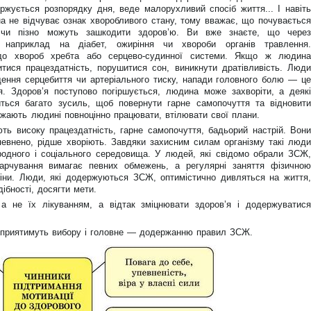
ується розпорядку дня, веде малорухливий спосіб життя... І навіть
 не відчуває ознак хворобливого стану, тому вважає, що почувається
о чи пізно можуть зашкодити здоров’ю. Ви вже знаєте, що через
, наприклад на діабет, ожиріння чи хвороби органів травлення.
до хвороб хребта або серцево-судинної системи. Якщо ж людина
тися працездатність, порушитися сон, виникнути дратівливість. Люди
ення серцебиття чи артеріального тиску, напади головного болю — це
я. Здоров’я поступово погіршується, людина може захворіти, а деякі
иться багато зусиль, щоб повернути гарне самопочуття та відновити
джають людині повноцінно працювати, втілювати свої плани.
ь високу працездатність, гарне самопочуття, бадьорий настрій. Вони
евнено, рідше хворіють. Завдяки захисним силам організму такі люди
одного і соціального середовища. У людей, які свідомо обрали ЗСЖ,
арчування вимагає певних обмежень, а регулярні заняття фізичною
іни. Люди, які додержуються ЗСЖ, оптимістично дивляться на життя,
ібності, досягти мети.
а не їх лікуванням, а відтак зміцнювати здоров’я і додержуватися
 сприятимуть вибору і головне — додержанню правил ЗСЖ.