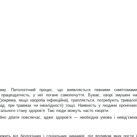
нізму. Патологічний процес, що виявляється певними симптомами
 працездатність, у неї погане самопочуття. Буває, хворі змушені на
зокрема, якщо хвороба інфекційна), трапляється, потребують тривалої
лад, при травмах чи інвалідності) тощо. Наявність у людини хронічних
агального стану здоров’я. Такі люди можуть часто хворіти
ібно дбати повсякчас, адже здоров’я — необхідна умова і невід’ємна
жить від біологічних і соціальних чинників, під впливом яких росте і