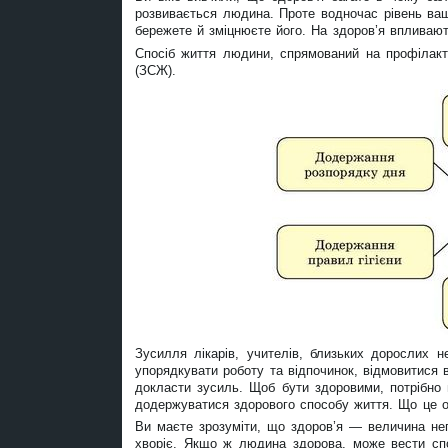
розвивається людина. Проте водночас рівень вашо
бережете й зміцнюєте його. На здоров’я впливають
Спосіб життя людини, спрямований на профілакт
(ЗСЖ).
Зусилля лікарів, учителів, близьких дорослих н
упорядкувати роботу та відпочинок, відмовитися в
докласти зусиль. Щоб бути здоровими, потрібно 
додержуватися здорового способу життя. Що це 
Ви маєте зрозуміти, що здоров’я — величина не
хворіє. Якщо ж людина здорова, може вести спо