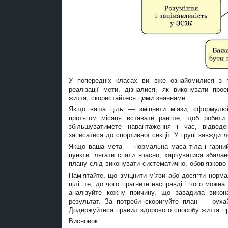
У попередніх класах ви вже ознайомилися з 
реалізації мети, дізналися, як виконувати пр
життя, скористайтеся цими знаннями.
Якщо ваша ціль — зміцнити м’язи, сформулюйт
протягом місяця вставати раніше, щоб робити
збільшуватимете навантаження і час, відведе
записатися до спортивної секції. У групі завжди 
Якщо ваша мета — нормальна маса тіла і гарний 
пункти: лягати спати вчасно, харчуватися збала
плану слід виконувати систематично, обов’язково
Пам’ятайте, що зміцнити м’язи або досягти норм
цілі: те, до чого прагнете насправді і чого можн
аналізуйте кожну причину, що завадила викона
результат. За потреби скоригуйте план — рухай
Додержуйтеся правил здорового способу життя пр
Висновок