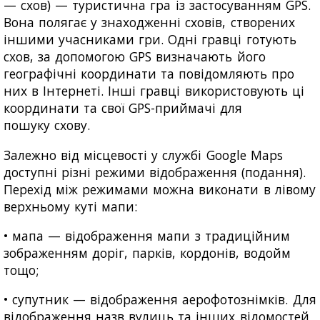
— схов) — туристична гра із застосуванням GPS.
Вона полягає у знаходженні сховів, створених
іншими учасниками гри. Одні гравці готують
схов, за допомогою GPS визначають його
географічні координати та повідомляють про
них в Інтернеті. Інші гравці використовують ці
координати та свої GPS-приймачі для
пошуку схову.
Залежно від місцевості у службі Google Maps
доступні різні режими відображення (подання).
Перехід між режимами можна виконати в лівому
верхньому куті мапи:
• мапа — відображення мапи з традиційним
зображенням доріг, парків, кордонів, водойм
тощо;
• супутник — відображення аерофотознімків. Для
відображення назв вулиць та інших відомостей