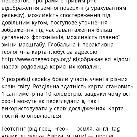
Перевагою програми є тривимірне
відображення земної поверхні (з урахуванням
рельєфу), можливість спостереження під
довільним кутом, поступове уточнення
зображення під час завантаження більш
детальних фотознімків, можливість плавної
зміни масштабу. Глобальна інтерактивна
геологічна карта-глобус за адресою
http://www.onegeology.org/ відображає всі відомі
наразі родовища корисних копалин.
У розробці сервісу брали участь учені з різних
країн світу. Роздільна здатність карти становить
1 сантиметр на 10 кілометрів, завдяки чому всі
охочі можуть як переглядати її, так і
використовувати у своїх дослідженнях. Карта
постійно оновлюється.
Геотегінг (від грец. «гео» — земля, англ. tag —
ярлик, етикетка, бирка; мітити) — процес