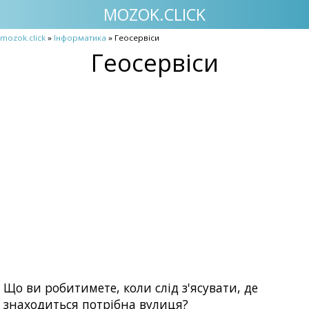
MOZOK.CLICK
mozok.click
»
Інформатика
» Геосервіси
Геосервіси
Що ви робитимете, коли слід з'ясувати, де
знаходиться потрібна вулиця?