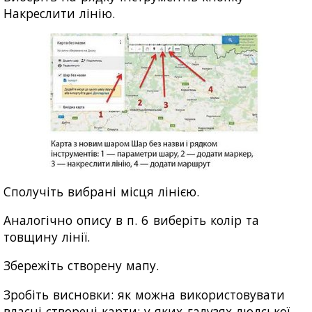
Накреслити лінію.
Сполучіть вибрані місця лінією.
Аналогічно опису в п. 6 виберіть колір та
товщину лінії.
Збережіть створену мапу.
Зробіть висновки: як можна використовувати
власні створені карти; у яких галузях людської