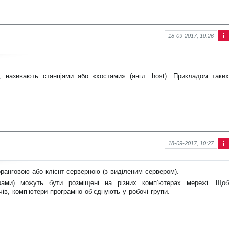
18-09-2017, 10:26
Інф
ор
ма
ція
, називають станціями або «хостами» (англ. host). Прикладом таких
про
нов
ину
18-09-2017, 10:27
Інф
ор
ма
анговою або клієнт-серверною (з виділеним сервером).
ція
рами) можуть бути розміщені на різних комп’ютерах мережі. Щоб
про
нов
чів, комп’ютери програмно об’єднують у робочі групи.
ину