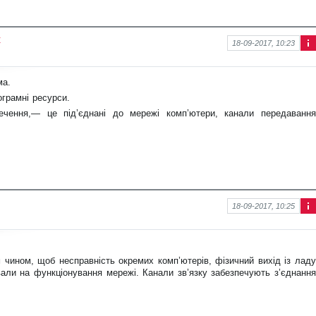
ж
18-09-2017, 10:23
Інф
ор
ма
ма.
ція
грамні ресурси.
про
нов
ечення,— це під’єднані до мережі комп’ютери, канали передавання
ину
18-09-2017, 10:25
Інф
ор
ма
ція
 чином, щоб несправність окремих комп’ютерів, фізичний вихід із ладу
про
нов
вали на функціонування мережі. Канали зв’язку забезпечують з’єднання
ину