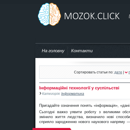
mozok.click
На головну
Контакти
Сортировать статьи по:
дате
|
Інформаційні технології у суспільстві
Категорія:
Інформатика
Пригадайте означення понять «інформація», «дані
Сьогодні важко уявити роботу з великими обся
змінило життя людства, визначило нові способи
сприяло зародженню нового наукового напряму —