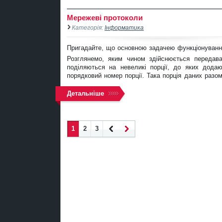
Мережеві протоколи
Категорія:
Інформатика
Пригадайте, що основною задачею функціонування
Розглянемо, яким чином здійснюється передава
поділяються на невеликі порції, до яких дода
порядковий номер порції. Така порція даних разо
Детальніше
1
2
3
Наза
Впер
д
ед