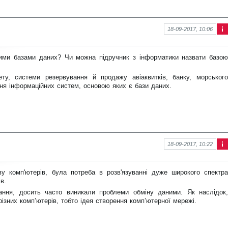
18-09-2017, 10:06
Інф
ор
ма
ими базами даних? Чи можна підручник з інформатики назвати базою
ція
про
нов
ту, системи резервування й продажу авіаквитків, банку, морського
ину
ня інформаційних систем, основою яких є бази даних.
18-09-2017, 10:22
Інф
ор
ма
ву комп'ютерів, була потреба в розв'язуванні дуже широкого спектра
ція
в.
про
нов
дання, досить часто виникали проблеми обміну даними. Як наслідок,
ину
ізних комп’ютерів, тобто ідея створення комп’ютерної мережі.