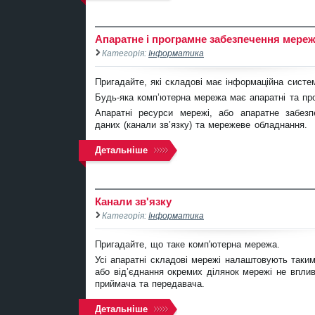
Апаратне і програмне забезпечення мере
Категорія:
Інформатика
Пригадайте, які складові має інформаційна систе
Будь-яка комп’ютерна мережа має апаратні та про
Апаратні ресурси мережі, або апаратне забезп
даних (канали зв’язку) та мережеве обладнання.
Детальніше
Канали зв'язку
Категорія:
Інформатика
Пригадайте, що таке комп'ютерна мережа.
Усі апаратні складові мережі налаштовують таким
або від’єднання окремих ділянок мережі не впли
приймача та передавача.
Детальніше