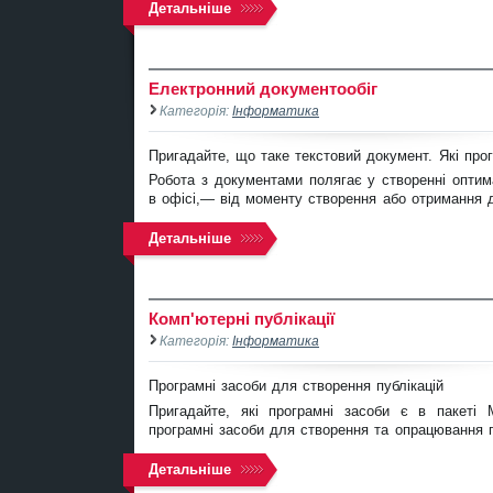
Детальніше
Електронний документообіг
Категорія:
Інформатика
Пригадайте, що таке текстовий документ. Які про
Робота з документами полягає у створенні оптима
в офісі,— від моменту створення або отримання 
Детальніше
Комп'ютерні публікації
Категорія:
Інформатика
Програмні засоби для створення публікацій
Пригадайте, які програмні засоби є в пакеті M
програмні засоби для створення та опрацювання 
Детальніше