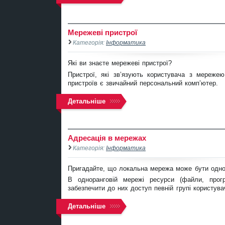
Мережеві пристрої
Категорія:
Інформатика
Які ви знаєте мережеві пристрої?
Пристрої, які зв’язують користувача з мережею
пристроїв є звичайний персональний комп’ютер.
Детальніше
Адресація в мережах
Категорія:
Інформатика
Пригадайте, що локальна мережа може бути однор
В одноранговій мережі ресурси (файли, прог
забезпечити до них доступ певній групі користува
Детальніше