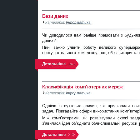
Бази даних
Категорія:
Інформатика
Чи доводилося вам раніше працювати з будь-як
даних?
Нині важко уявити роботу великого супермарке
порту, готельного комплексу тощо без використан
Детальніше
Класифікація комп'ютерних мереж
Категорія:
Інформатика
Однією із суттєвих причин, які прискорили поя
задач. Пригадайте сфери використання комп'ютері
Між комп’ютерами, які розв’язували схожі зав
з’явилася ідея об’єднати обчислювальні ресурси р
Детальніше