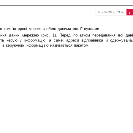
18-09-2017, 10:28
Інф
ор
ма
 комп'ютерної мережі є обмін даними між її вузлами.
ція
ння даних мережею (рис. 1). Перед початком передавання всі дані
про
нов
ють керуючу інформацію, а саме: адреси відправника й одержувача,
ину
м із керуючою інформацією називається пакетом.