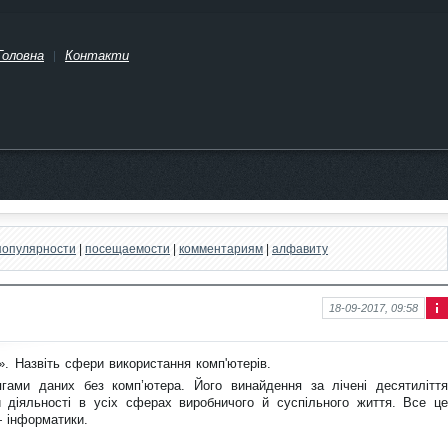
Головна
Контакти
популярности
|
посещаемости
|
комментариям
|
алфавиту
18-09-2017, 09:58
Інф
ор
ма
». Назвіть сфери використання комп'ютерів.
ція
гами даних без комп’ютера. Його винайдення за лічені десятиліття
про
нов
 діяльності в усіх сферах виробничого й суспільного життя. Все це
ину
 інформатики.