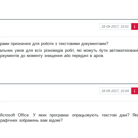
18-09-2017, 10:01
Інф
ор
ма
грами призначені для роботи з текстовими документами?
ція
льних умов для всіх різновидів робіт, які можуть бути автоматизовані
про
нов
документів до моменту знищення або передачі в архів.
ину
18-09-2017, 10:04
Інф
ор
ма
ція
icrosoft Office. У яких програмах опрацьовують текстові дані? Які
про
нов
графічних зображень вам відомі?
ину