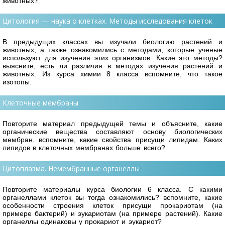
животных?
Цитология — наука о клетках. Методы исследования клеток
В предыдущих классах вы изучали биологию растений и
животных, а также ознакомились с методами, которые ученые
используют для изучения этих организмов. Какие это методы?
выясните, есть ли различия в методах изучения растений и
животных. Из курса химии 8 класса вспомните, что такое
изотопы.
Клеточные мембраны
Повторите материал предыдущей темы и объясните, какие
органические вещества составляют основу биологических
мембран. вспомните, какие свойства присущи липидам. Каких
липидов в клеточных мембранах больше всего?
Цитоплазма. Немембранные органеллы
Повторите материалы курса биологии 6 класса. С какими
органеллами клеток вы тогда ознакомились? вспомните, какие
особенности строения клеток присущи прокариотам (на
примере бактерий) и эукариотам (на примере растений). Какие
органеллы одинаковы у прокариот и эукариот?