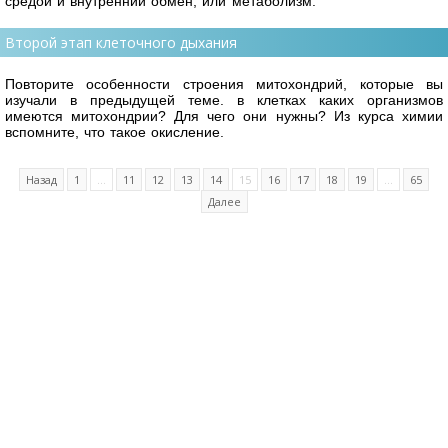
средой и внутренний обмен, или метаболизм.
Второй этап клеточного дыхания
Повторите особенности строения митохондрий, которые вы
изучали в предыдущей теме. в клетках каких организмов
имеются митохондрии? Для чего они нужны? Из курса химии
вспомните, что такое окисление.
Назад
1
...
11
12
13
14
15
16
17
18
19
...
65
Далее