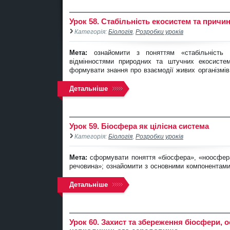
Урок 58. Стабільність екосистем та причи
Категорія:
Біологія
,
Розробки уроків
Мета:
ознайомити з поняттям «стабільність
відмінностями природних та штучних екосистем;
формувати знання про взаємодії живих організмів 
Детальніше
Урок 59. Біосфера як цілісна система
Категорія:
Біологія
,
Розробки уроків
Мета:
сформувати поняття «біосфера», «ноосфера
речовина»; ознайомити з основними компонентам
Детальніше
Урок 60. Захист та збереження біосфери,