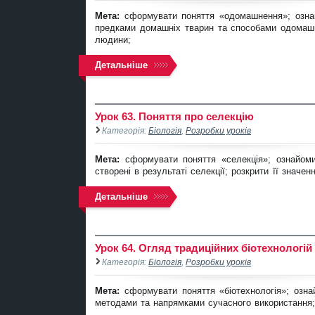
Мета:
сформувати поняття «одомашнення»; озн
предками домашніх тварин та способами одомаш
людини;
Детальніше
Урок 63. Поняття про селекцію
Категорія:
Біологія
,
Розробки уроків
Мета:
сформувати поняття «селекція»; ознайом
створені в результаті селекції; розкрити її значе
Детальніше
Урок 64. Огляд традиційних біотехнологій
Категорія:
Біологія
,
Розробки уроків
Мета:
сформувати поняття «біотехнологія»; озна
методами та напрямками сучасного використання;