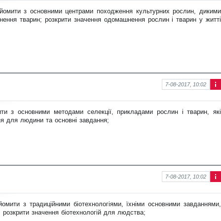
ція
айомити з основними центрами
походження культурних рослин, дикими
про
нення тварин; розкрити значення одомашнення рослин
і тварин у житті
нов
ину
7-08-2017, 10:02
Інф
ор
ма
ити з основними методами селекції,
прикладами рослин і тварин, які
ція
ння для людини та основні завдання;
про
нов
ину
7-08-2017, 10:02
Інф
ор
ма
йомити з традиційними біотехно
логіями, їхніми основними завданнями,
ція
 розкрити значення біотехнологій для людства;
про