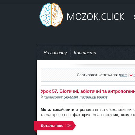
mozok.click
На головну
Контакти
Сортировать статьи по:
дате
|
Урок 57. Біотичні, абіотичні та антропоген
Категорія:
Біологія
,
Розробки уроків
Мета:
ознайомити з різноманітністю екологічних
та «антропогенні фактори», «паразитизм», «комен
Детальніше