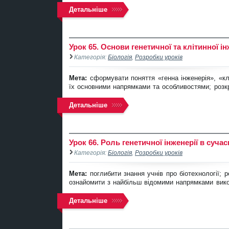
Детальніше
Урок 65. Основи генетичної та клітинної ін
Категорія:
Біологія
,
Розробки уроків
Мета:
сформувати поняття «генна інженерія», «к
їх основними напрямками та особливостями; розкр
Детальніше
Урок 66. Роль генетичної інженерії в суча
Категорія:
Біологія
,
Розробки уроків
Мета:
поглибити знання учнів про біотехнології; 
ознайомити з найбільш відомими напрямками викори
Детальніше