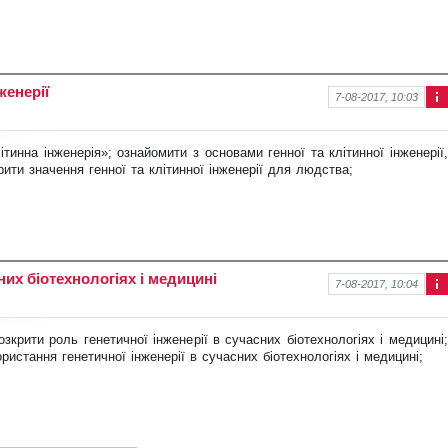
нов
ину
женерії
7-08-2017, 10:03
Інф
ор
ма
літинна інженерія»; ознайомити
з основами генної та клітинної інженерії
ція
ити значення генної та клітинної інженерії для людства;
про
нов
ину
сних біотехнологіях і медицині
7-08-2017, 10:04
Інф
ор
ма
розкрити роль генетичної інжене
рії в сучасних біотехнологіях і медицині;
ція
стання генетичної інженерії в сучасних біотехнологіях і медицині;
про
нов
ину