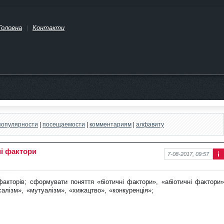
Головна
Контакти
популярности
|
посещаемости
|
комментариям
|
алфавиту
ні фактори
7-08-2017, 09:57
Інф
ор
ма
 факторів; сформувати поняття
«біотичні фактори», «абіотичні фактори»
ція
салізм», «мутуалізм», «хижацтво», «конкуренція»;
про
нов
ину