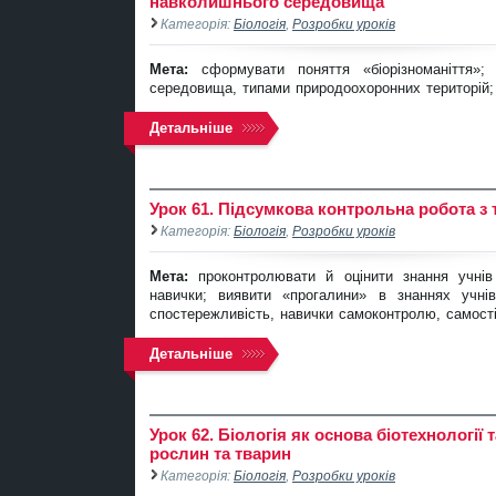
навколишнього середовища
Категорія:
Біологія
,
Розробки уроків
Мета:
сформувати поняття «біорізноманіття
середовища, типами природоохоронних територій;
Детальніше
Урок 61. Підсумкова контрольна робота з 
Категорія:
Біологія
,
Розробки уроків
Мета:
проконтролювати й оцінити знання учнів
навички; виявити «прогалини» в знаннях учнів
спостережливість, навички самоконтролю, самост
Детальніше
Урок 62. Біологія як основа біотехнологі
рослин та тварин
Категорія:
Біологія
,
Розробки уроків