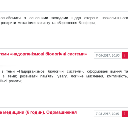
Інф
ор
ма
ція
»; ознайомити з основними заходами
щодо охорони навколишньог
про
 розкрити механізми захисту та збереження біосфери;
нов
ину
теми «надорганізмові біологічні системи»
7-08-2017, 10:00
Інф
ор
ма
 з теми «Надорганізмові біологічні
системи», сформовані вміння та
ція
 з теми; розвивати пам’ять, увагу, логічне мислення, кмітливість,
про
ійної роботи;
нов
ину
ї та медицини (6 годин). Одомашнення
7-08-2017, 10:01
Інф
ор
ма