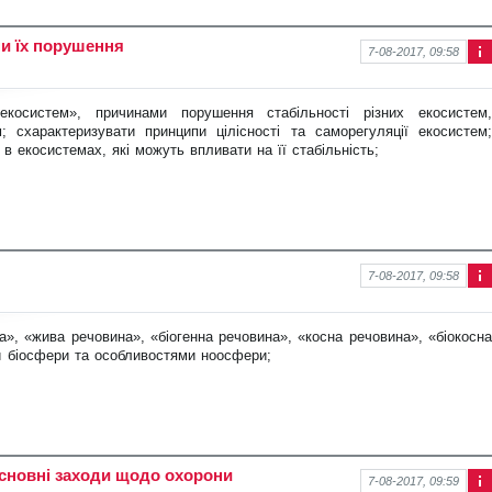
ни їх порушення
7-08-2017, 09:58
Інф
ор
ма
 екосистем», причинами порушення ста
більності різних екосистем
ція
 схарактеризувати принципи цілісності та саморегуляції екосистем;
про
в екосистемах, які можуть впливати на її стабільність;
нов
ину
7-08-2017, 09:58
Інф
ор
ма
», «жива речовина», «біогенна ре
човина», «косна речовина», «біокосна
ція
и біосфери та особливостями ноосфери;
про
нов
ину
 основні заходи щодо охорони
7-08-2017, 09:59