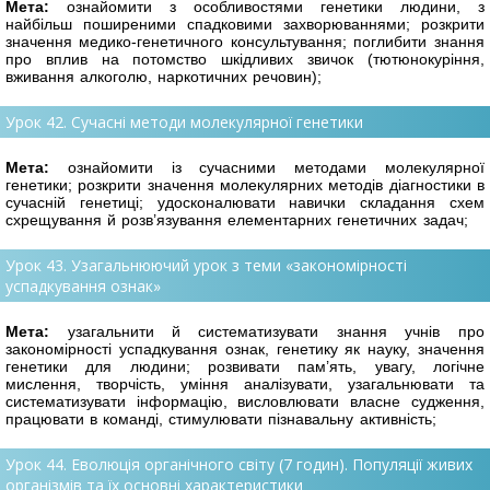
Мета:
ознайомити з особливостями генетики людини, з
найбільш поширеними спад
ковими захворюваннями; розкрити
значення медико-генетичного консультування; поглибити знання
про вплив на потомство шкідливих звичок (тютюнокуріння,
вживання алкоголю, наркотичних речовин);
Урок 42. Сучасні методи молекулярної генетики
Мета:
ознайомити із сучасними методами молекулярної
генетики; розкрити зна
чення молекулярних методів діагностики в
сучасній генетиці; удосконалювати навички складання схем
схрещування й розв’язування елементарних генетичних задач;
Урок 43. Узагальнюючий урок з теми «закономірності
успадкування ознак»
Мета:
узагальнити й систематизувати знання учнів про
закономірності успадку
вання ознак, генетику як науку, значення
генетики для людини; розвивати пам’ять, увагу, логічне
мислення, творчість, уміння аналізувати, узагальнювати та
систематизувати інформацію, висловлювати власне судження,
працювати в команді, стимулювати пізнавальну активність;
Урок 44. Еволюція органічного світу (7 годин). Популяції живих
організмів та їх основні характеристики