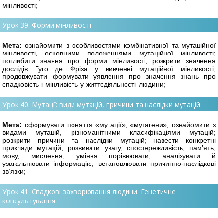
мінливості;
Урок 39. Форми мінливості
Мета:
ознайомити з особливостями комбінативної та мутаційної
мінливості, основ
ними положеннями мутаційної мінливості;
поглибити знання про форми мінливості, розкрити значення
дослідів Гуго де Фріза у вивченні мутаційної мінливості;
продовжувати формувати уявлення про значення знань про
спадковість і мінливість у життєдіяльності людини;
Урок 40. Мутації: види мутацій, причини та наслідки мутацій
Мета:
сформувати поняття «мутації», «мутагени»; ознайомити з
видами мутацій,
різноманітними класифікаціями мутацій;
розкрити причини та наслідки мутацій; навести конкретні
приклади мутацій; розвивати увагу, спостережливість, пам’ять,
мову, мислення, уміння порівнювати, аналізувати й
узагальнювати інформацію, встановлювати причинно-наслідкові
зв’язки;
Урок 41. Спадкові захворювання людини. Генетичне
консультування