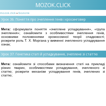
MOZOK.CLICK
mozok.click
»
Біологія
Урок 36. Поняття про зчеплення генів і кросинговер
Мета:
сформувати поняття «зчеплене успадкування», «група
зчеплення»; ознайо
мити з особливостями зчеплення генів,
основними положеннями хромосомної теорії спадковості;
розкрити роль Т. Х. Моргана у вивченні зчепленого успадкування
ознак;
Урок 37. Генетика статі й успадкування, зчеплене зі статтю
Мета:
ознайомити зі способами визначення статі на прикладі
різних тварин, особ
ливостями успадкування, зчепленого зі
статтю; розкрити механізм успадкування генів, зчеплених зі
статтю;