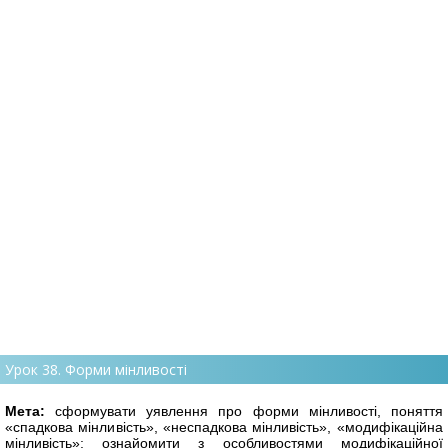
Урок 38. Форми мінливості
Мета:
сформувати уявлення про форми мінливості, поняття
«спадкова мінли
вість», «неспадкова мінливість», «модифікаційна
мінливість»; ознайомити з особливостями модифікаційної