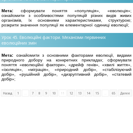
Мета:
сформувати поняття «популяція», «еволюція»;
ознайомити з особливостями
популяцій різних видів живих
організмів, їх основними характеристиками, структурою;
розкрити значення популяції як елементарної одиниці еволюції;
Урок 45. Еволюційні фактори. Механізми первинних
еволюційних змін
Мета:
ознайомити з основними факторами еволюції, видами
природного добору на
конкретних прикладах; сформувати
поняття «еволюційні фактори», «дрейф генів», «хвилі життя»,
«ізоляція», «міграція», «природний добір», «стабілізуючий
добір», «рушійний добір», «дизруптивний добір», «статевий
добір»;
Назад
1
...
7
8
9
10
11
12
13
14
15
...
65
Далее