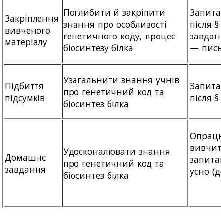
Поглибити й закріпити
Запита
Закріплення
знання про особливості
після §
вивченого
генетичного коду, процес
завдан
матеріалу
біосинтезу білка
— пис
Узагальнити знання учнів
Підбиття
Запита
про генетичний код та
підсумків
після §
біосинтез білка
Опрацю
вивчит
Удосконалювати знання
Домашнє
запита
про генетичний код та
завдання
усно (
біосинтез білка