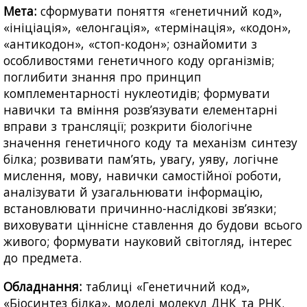
Мета:
сформувати поняття «генетичний код»,
«ініціація», «елонгація», «термінація», «кодон»,
«антикодон», «стоп-кодон»; ознайомити з
особливостями генетичного коду організмів;
поглибити знання про принцип
комплементарності нуклеотидів; формувати
навички та вміння розв’язувати елементарні
вправи з трансляції; розкрити біологічне
значення генетичного коду та механізм синтезу
білка; розвивати пам’ять, увагу, уяву, логічне
мислення, мову, навички самостійної роботи,
аналізувати й узагальнювати інформацію,
встановлювати причинно-наслідкові зв’язки;
виховувати ціннісне ставлення до будови всього
живого; формувати науковий світогляд, інтерес
до предмета.
Обладнання:
таблиці «Генетичний код»,
«Біосинтез білка», моделі молекул ДНК та РНК.