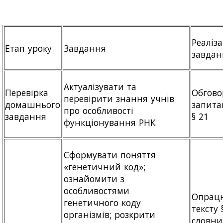
Реаліза
Етап уроку
Завдання
завдан
Актуалізувати та
Перевірка
Обгово
перевірити знання учнів
домашнього
запита
про особливості
завдання
§ 21
функціонування РНК
Сформувати поняття
«генетичний код»;
ознайомити з
особливостями
Опрац
генетичного коду
тексту 
організмів; розкрити
словни