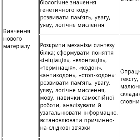
біологічне значення
генетичного коду;
розвивати пам’ять, увагу,
уяву, логічне мислення
Вивчення
нового
Розкрити механізм синтезу
матеріалу
білка; сформувати поняття
«ініціація», «елонгація»,
«термінація», «кодон»,
Опрац
«антикодон», «стоп-кодон»;
тексту,
розвивати пам’ять, увагу,
малюнк
уяву, логічне мислення,
склада
мову, навички самостійної
словни
роботи, аналізувати й
узагальнювати інформацію,
встановлювати причинно-
на-слідкові зв’язки