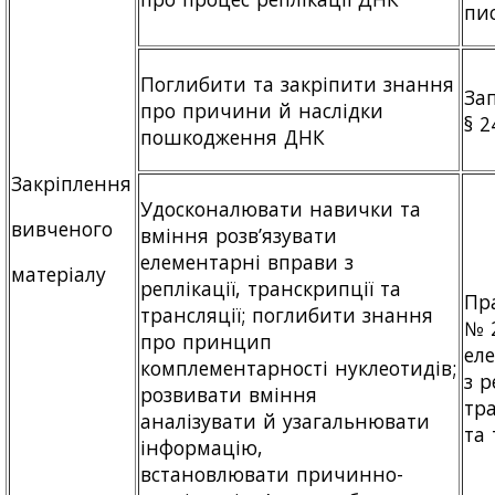
пи
Поглибити та закріпити знання
За
про причини й наслідки
§ 2
пошкодження ДНК
Закріплення
Удосконалювати навички та
вивченого
вміння розв’язувати
елементарні вправи з
матеріалу
реплікації, транскрипції та
Пр
трансляції; поглибити знання
№ 2
про принцип
ел
комплементарності нуклеотидів;
з р
розвивати вміння
тр
аналізувати й узагальнювати
та 
інформацію,
встановлювати причинно-