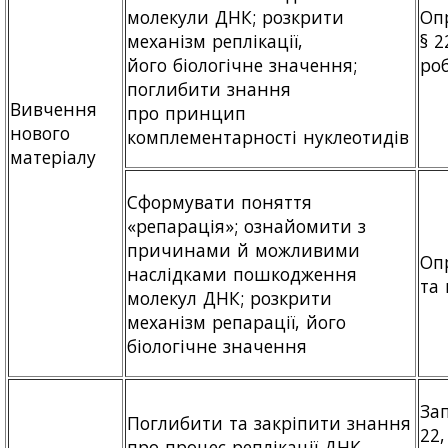
молекули ДНК; розкрити
Оп
механізм реплікації,
§ 2
його біологічне значення;
ро
поглибити знання
Вивчення
про принцип
нового
комплементарності нуклеотидів
матеріалу
Сформувати поняття
«репарація»; ознайомити з
причинами й можливими
Оп
наслідками пошкодження
та 
молекул ДНК; розкрити
механізм репарації, його
біологічне значення
Зап
Поглибити та закріпити знання
22
про процес реплікації ДНК