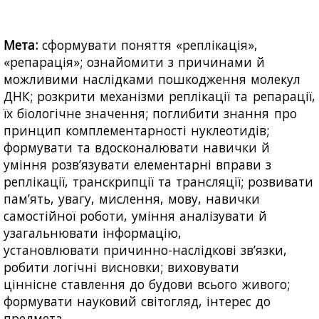
Мета:
сформувати поняття «реплікація»,
«репарація»; ознайомити з причинами й
можливими наслідками пошкодження молекул
ДНК; розкрити механізми реплікації та репарації,
їх біологічне значення; поглибити знання про
принцип комплементарності нуклеотидів;
формувати та вдосконалювати навички й
уміння розв’язувати елементарні вправи з
реплікації, транскрипції та трансляції; розвивати
пам’ять, увагу, мислення, мову, навички
самостійної роботи, уміння аналізувати й
узагальнювати інформацію,
установлювати причинно-наслідкові зв’язки,
робити логічні висновки; виховувати
ціннісне ставлення до будови всього живого;
формувати науковий світогляд, інтерес до
предмета.