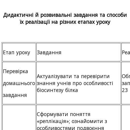
Дидактичні й розвивальні завдання та способи
їх реалізації на різних етапах уроку
Етап уроку
Завдання
Ре
Перевірка
Актуалізувати та перевірити
Об
знання учнів про особливості
зап
домашнього
біосинтезу білка
23
завдання
Сформувати поняття
«реплікація»; ознайомити з
особливостями подвоєння