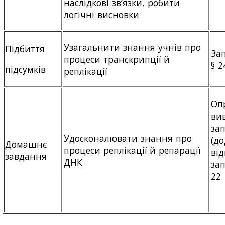
наслідкові зв’язки, робити
логічні висновки
Узагальнити знання учнів про
Підбиття
За
процеси транскрипції й
§ 2
підсумків
реплікації
Оп
ви
за
Удосконалювати знання про
(до
Домашнє
процеси реплікації й репарації
від
завдання
ДНК
зап
22