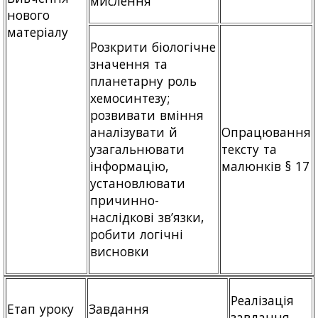
мислення
нового
матеріалу
Розкрити біологічне
значення та
планетарну роль
хемосинтезу;
розвивати вміння
аналізувати й
Опрацювання
узагальнювати
тексту та
інформацію,
малюнків § 17
установлювати
причинно-
наслідкові зв’язки,
робити логічні
висновки
Реалізація
Етап уроку
Завдання
завдання