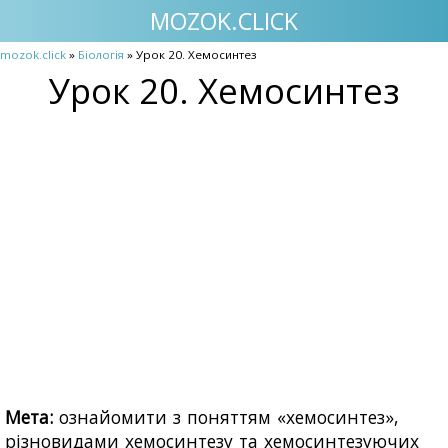
MOZOK.CLICK
mozok.click
»
Біологія
» Урок 20. Хемосинтез
Урок 20. Хемосинтез
Мета:
ознайомити з поняттям «хемосинтез»,
різновидами хемосинтезу та хемосинтезуючих