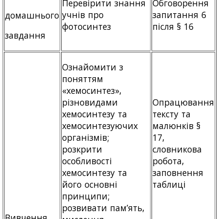
Перевірити знання
Обговорення
учнів про
запитання 6
домашнього
фотосинтез
після § 16
завдання
Ознайомити з
поняттям
«хемосинтез»,
різновидами
Опрацювання
хемосинтезу та
тексту та
хемосинтезуючих
малюнків §
організмів;
17,
розкрити
словникова
особливості
робота,
хемосинтезу та
заповнення
його основні
таблиці
принципи;
розвивати пам’ять,
Вивчення