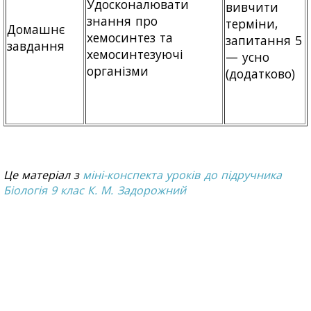
Удосконалювати
вивчити
знання про
терміни,
Домашнє
хемосинтез та
запитання 5
завдання
хемосинтезуючі
— усно
організми
(додатково)
Це матеріал з
міні-конспекта уроків до підручника
Біологія 9 клас К. М. Задорожний