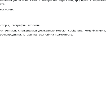
тавлення до всього живого, товариські відносини; формувати науковий
ета.
косистем.
сторія, географія, екологія.
ня вчитися, спілкуватися державною мовою, соціальна, комунікативна,
о-природнича, історична, екологічна грамотність.