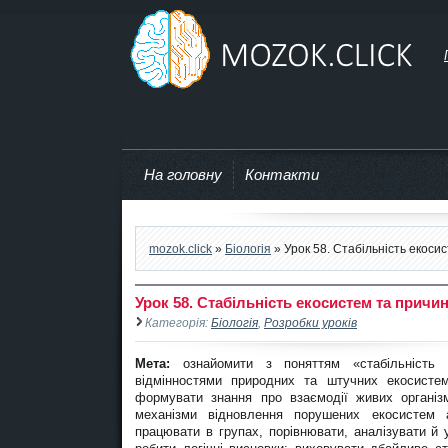
mozok.click
На головну
Контакти
mozok.click
»
Біологія
» Урок 58. Стабільність екоси
Урок 58. Стабільність екосистем та причи
Категорія:
Біологія
,
Розробки уроків
Мета:
ознайомити з поняттям «стабільність е
відмінностями природних та штучних екосистем;
формувати знання про взаємодії живих організм
механізми відновлення порушених екосистем а
працювати в групах, порівнювати, аналізувати й 