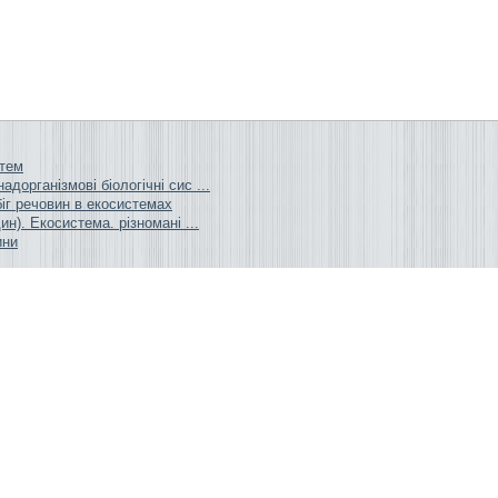
стем
дорганізмові біологічні сис ...
обіг речовин в екосистемах
ин). Екосистема. різномані ...
ини