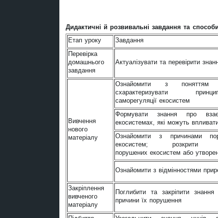
Дидактичні й розвивальні завдання та способи 
Етап уроку
Завдання
Перевірка
домашнього
Актуалізувати та перевірити знан
завдання
Ознайомити з поняттям «с
схарактеризувати при
саморегуляції екосистем
Формувати знання про взає
Вивчення
екосистемах, які можуть впливати 
нового
Ознайомити з причинами пору
матеріалу
екосистем; розкрити м
порушених екосистем або утворе
Ознайомити з відмінностями прир
Закріплення
Поглибити та закріпити знання 
вивченого
причини їх порушення
матеріалу