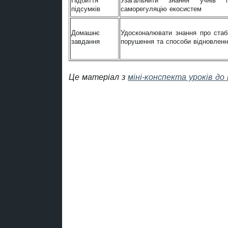
Підбиття
Узагальнити знання учнів пр
підсумків
саморегуляцію екосистем
Домашнє
Удосконалювати знання про стабі
завдання
порушення та способи відновлен
Це матеріал з
міні-конспекта уроків до 