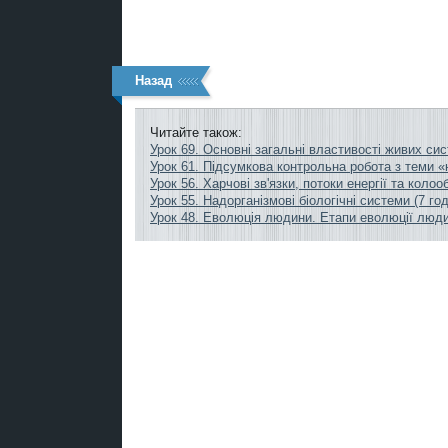
Назад
Читайте також:
Урок 69. Основні загальні властивості живих си
Урок 61. Підсумкова контрольна робота з теми «на
Урок 56. Харчові зв'язки, потоки енергії та коло
Урок 55. Надорганізмові біологічні системи (7 год
Урок 48. Еволюція людини. Етапи еволюції люд