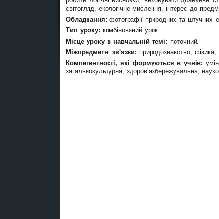
робити логічні висновки; виховувати дбайливе с
світогляд, екологічне мислення, інтерес до предм
Обладнання:
фотографії природних та штучних е
Тип уроку:
комбінований урок.
Місце уроку в навчальній темі:
поточний.
Міжпредметні зв'язки:
природознавство, фізика, і
Компетентності, які формуються в учнів:
умін
загальнокультурна, здоров’язбережувальна, науков