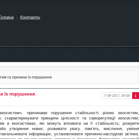
Головна
Контакти
стем та причини їх порушення
ни їх порушення
7-08-2017, 09:58
Інф
ор
ма
косистем», причинами порушення стабільності різних екосистем,
ція
 схарактеризувати принципи цілісності та саморегуляції екосистем;
про
ів в екосистемах, які можуть впливати на її стабільність; розкрити
нов
бо утворення нових; розвивати увагу, пам’ять, мислення, уміння
ину
узагальнювати інформацію, установлювати причинно-наслідкові зв’язки,