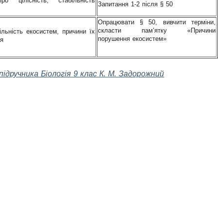
о цілісність, стабільність
Запитання 1-2 після § 50
Опрацювати § 50, вивчити терміни,
скласти пам’ятку «Причини
льність екосистем, причини їх
порушення екосистем»
ня
підручника Біологія 9 клас К. М. Задорожний