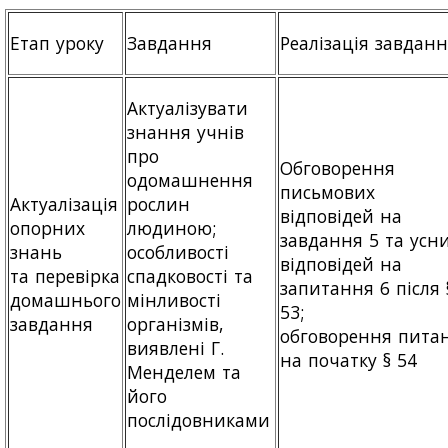
Етап уроку
Завдання
Реалізація завдан
Актуалізувати
знання учнів
про
Обговорення
одомашнення
письмових
Актуалізація
рослин
відповідей на
опорних
людиною;
завдання 5 та усн
знань
особливості
відповідей на
та перевірка
спадковості та
запитання 6 після 
домашнього
мінливості
53;
завдання
організмів,
обговорення пита
виявлені Г.
на початку § 54
Менделем та
його
послідовниками