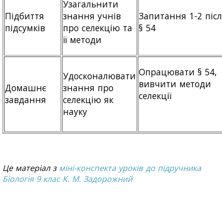
Узагальнити
Підбиття
знання учнів
Запитання 1-2 піс
підсумків
про селекцію та
§ 54
її методи
Опрацювати § 54,
Удосконалювати
вивчити методи
Домашнє
знання про
селекції
завдання
селекцію як
науку
Це матеріал з
міні-конспекта уроків до підручника
Біологія 9 клас К. М. Задорожний