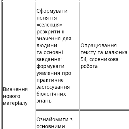
Сформувати
поняття
«селекція»;
розкрити її
значення для
людини
Опрацювання
та основні
тексту та малюнка 
завдання;
54, словникова
формувати
робота
уявлення про
практичне
застосування
Вивчення
біологічних
нового
знань
матеріалу
Ознайомити з
основними