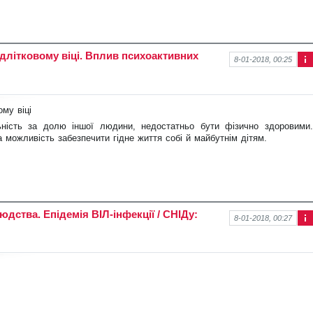
підлітковому віці. Вплив психоактивних
8-01-2018, 00:25
Інф
ор
ма
ція
ому віці
про
нов
ність за долю іншої людини, недостатньо бути фізично здоровими.
ину
а можливість забезпечити гідне життя собі й майбутнім дітям.
дства. Епідемія ВІЛ-інфекції / СНІДу:
8-01-2018, 00:27
Інф
ор
ма
ція
про
нов
ину