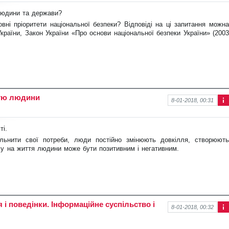
ор
ма
людини та держави?
ція
вні пріоритети національної безпеки? Відповіді на ці запитання можна
про
нов
 України, Закон України «Про основи національної безпеки України» (2003
ину
стю людини
8-01-2018, 00:31
Інф
ор
ма
ті.
ція
ьнити свої потреби, люди постійно змінюють довкілля, створюють
про
нов
су на життя людини може бути позитивним і негативним.
ину
і поведінки. Інформаційне суспільство і
8-01-2018, 00:32
Інф
ор