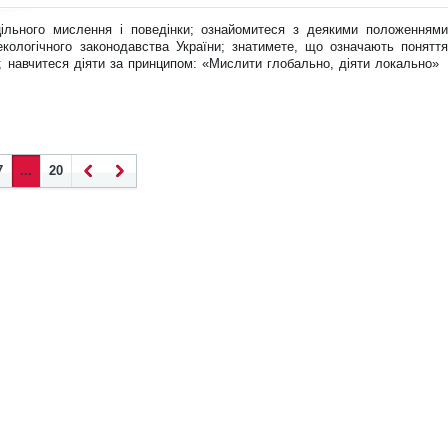
ма
ція
цільного мислення і поведінки; ознайомитеся з деякими положеннями
про
екологічного законодавства України; знатимете, що означають поняття
нов
; навчитеся діяти за принципом: «Мислити глобально, діяти локально»
ину
7
...
20
Наза
Впер
д
ед