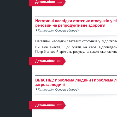
Детальніше
Негативні наслідки статевих стосунків у 
речовин на репродуктивне здоров’я
Категорія:
Основи здоров'я
Негативні наслідки статевих стосунків у підлітков
Ви вже знаєте, щоб узяти на себе відповідаль
Потрібна ще й зрілість розуму, а також економічн
Детальніше
ВІЛ/СНІД: проблема людини і проблема лю
загроза людині
Категорія:
Основи здоров'я
Детальніше