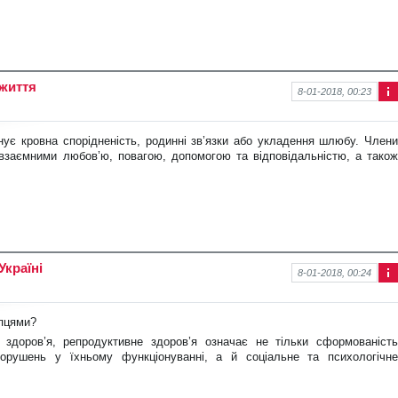
 життя
8-01-2018, 00:23
Інф
ор
ма
нує кровна спорідненість, родинні зв’язки або укладення шлюбу. Члени
ція
ю взаємними любов’ю, повагою, допомогою та відповідальністю, а також
про
нов
ину
Україні
8-01-2018, 00:24
Інф
ор
ма
пцями?
ція
и здоров’я, репродуктивне здоров’я означає не тільки сформованість
про
нов
 порушень у їхньому функціонуванні, а й соціальне та психологічне
ину