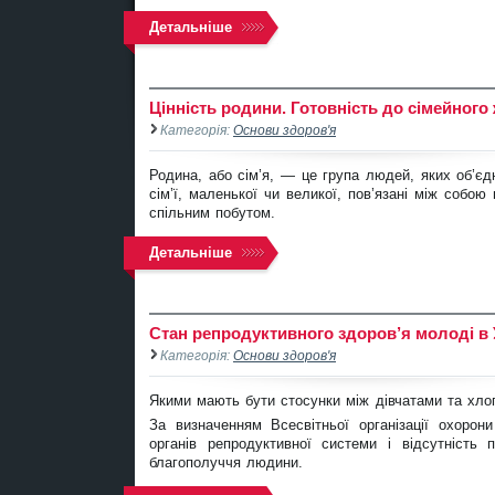
Детальніше
Цінність родини. Готовність до сімейного
Категорія:
Основи здоров'я
Родина, або сім’я, — це група людей, яких об’єд
сім’ї, маленької чи великої, пов’язані між собо
спільним побутом.
Детальніше
Стан репродуктивного здоров’я молоді в 
Категорія:
Основи здоров'я
Якими мають бути стосунки між дівчатами та хло
За визначенням Всесвітньої організації охорон
органів репродуктивної системи і відсутність
благополуччя людини.