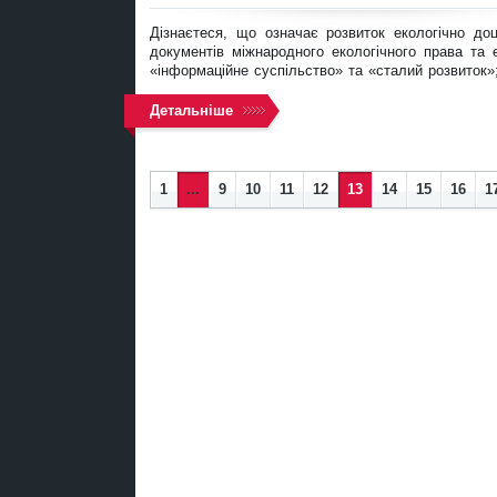
Дізнаєтеся, що означає розвиток екологічно до
документів міжнародного екологічного права та 
«інформаційне суспільство» та «сталий розвиток»
Детальніше
1
...
9
10
11
12
13
14
15
16
1