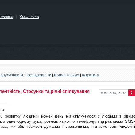
Головна
Контакти
популярности
|
посещаемости
|
комментариям
|
алфавиту
ентність. Стосунки та рівні спілкування
8-01-2018, 00:17
Інф
ор
ма
го.
ція
еб розвитку людини. Кожен день ми спілкуємося з людьми в різних
про
нов
немо одне одному руки, розмовляємо по телефону, відправляємо SMS-
ину
ючись, ми обмінюємося думками і враженнями, пізнаємо світ, людей і