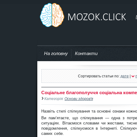
mozok.click
На головну
Контакти
Сортировать статьи по:
дате
|
Соціальне благополуччя соціальна компет
Категорія:
Основи здоров'я
Назвіть стилі спілкування та основні ознаки кожно
Ви пам’ятаєте, що спілкування — одна з потр
ситуаціях. Вітаємося словами чи жестами, тис
повідомлення, спілкуємося в Інтернеті. Спілку
самих себе.