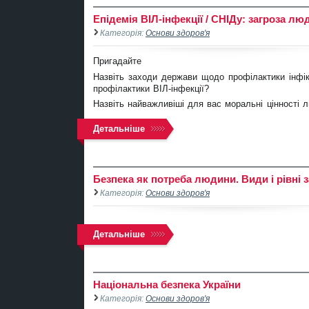
Епідемія ВІЛ-інфекції / СНІДу: загроза лю
Категорія:
Основи здоров'я
Пригадайте
Назвіть заходи держави щодо профілактики інфі
профілактики ВІЛ-інфекції?
Назвіть найважливіші для вас моральні цінності 
Детальніше
Безпека як потреба людини. Види і рівні 
Категорія:
Основи здоров'я
Детальніше
Національна безпека України
Категорія:
Основи здоров'я