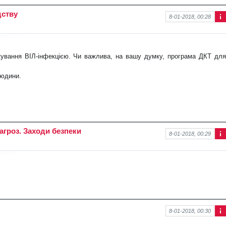
дству
8-01-2018, 00:28
Інф
ор
ма
ція
кування ВІЛ-інфекцією. Чи важлива, на вашу думку, програма ДКТ для
про
нов
ину
людини.
загроз. Заходи безпеки
8-01-2018, 00:29
Інф
ор
ма
ція
про
нов
ину
8-01-2018, 00:30
Інф