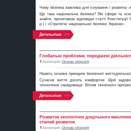
Чому безпека важлива для існування і розвитку 
Що таке національна безпека? Які сфери та осно
знайти, прочитавши відповідні статті Конституції
р.) і «Стратегію національної безпеки України».
Детальніше
Глобальні проблеми, породжені діяльні
Категорія:
Основи здоров'я
Назвіть основні принципи безпечної життєдіяльнос
Сучасне життя досить комфортне. Щоб задовол
техногенне середовище. Вплив технічного прогре
Детальніше
Розвиток екологічно доцільного мислення 
сталий розвиток
Категорія:
Основи здоров'я