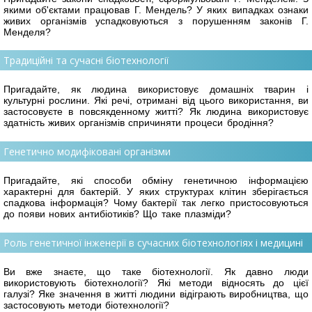
якими об'єктами працював Г. Мендель? У яких випадках ознаки
живих організмів успадковуються з порушенням законів Г.
Менделя?
Традиційні та сучасні біотехнології
Пригадайте, як людина використовує домашніх тварин і
культурні рослини. Які речі, отримані від цього використання, ви
застосовуєте в повсякденному житті? Як людина використовує
здатність живих організмів спричиняти процеси бродіння?
Генетично модифіковані організми
Пригадайте, які способи обміну генетичною інформацією
характерні для бактерій. У яких структурах клітин зберігається
спадкова інформація? Чому бактерії так легко пристосовуються
до появи нових антибіотиків? Що таке плазміди?
Роль генетичної інженерії в сучасних біотехнологіях і медицині
Ви вже знаєте, що таке біотехнології. Як давно люди
використовують біотехнології? Які методи відносять до цієї
галузі? Яке значення в житті людини відіграють виробництва, що
застосовують методи біотехнології?