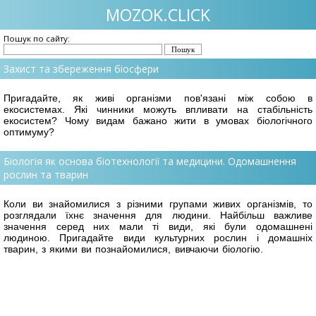
MOZOK.CLICK
Пошук по сайту:
Захист та збереження біосфери
Пригадайте, як живі організми пов'язані між собою в
екосистемах. Які чинники можуть впливати на стабільність
екосистем? Чому видам бажано жити в умовах біологічного
оптимуму?
Біологія як основа біотехнології та медицини. Одомашнення
рослин та тварин
Коли ви знайомилися з різними групами живих організмів, то
розглядали їхнє значення для людини. Найбільш важливе
значення серед них мали ті види, які були одомашнені
людиною. Пригадайте види культурних рослин і домашніх
тварин, з якими ви познайомилися, вивчаючи біологію.