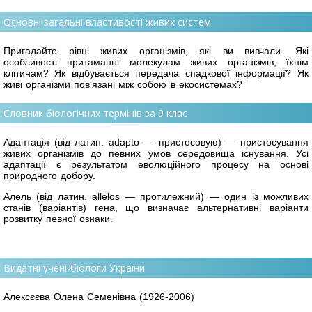
Основні загальні властивості живих систем
Пригадайте рівні живих організмів, які ви вивчали. Які
особливості притаманні молекулам живих організмів, їхнім
клітинам? Як відбувається передача спадкової інформації? Як
живі організми пов'язані між собою в екосистемах?
Словник біологічних термінів за 9 клас
Адаптація (від латин. adapto — пристосовую) — пристосування
живих організмів до певних умов середовища існування. Усі
адаптації є результатом еволюційного процесу на основі
природного добору.
Алель (від латин. allelos — протилежний) — один із можливих
станів (варіантів) гена, що визначає альтернативні варіанти
розвитку певної ознаки.
Видатні учені-біологи України
Алексєєва Олена Семенівна (1926-2006)