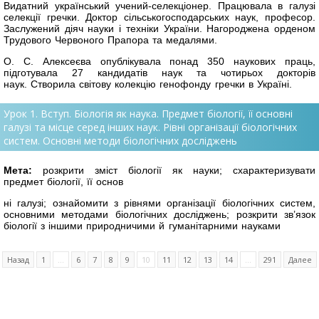
Видатний український учений-селекціонер. Працювала в галузі
селекції гречки. Доктор сільськогосподарських наук, професор.
Заслужений діяч науки і техніки України. Нагороджена орденом
Трудового Червоного Прапора та медалями.
О. С. Алексеєва опублікувала понад 350 наукових праць,
підготувала 27 кандидатів наук та чотирьох докторів
наук. Створила світову колекцію генофонду гречки в Україні.
Урок 1. Вступ. Біологія як наука. Предмет біології, її основні
галузі та місце серед інших наук. Рівні організації біологічних
систем. Основні методи біологічних досліджень
Мета:
розкрити зміст біології як науки; схарактеризувати
предмет біології, її основ
ні галузі; ознайомити з рівнями організації біологічних систем,
основними методами біологічних досліджень; розкрити зв’язок
біології з іншими природничими й гуманітарними науками
Назад
1
...
6
7
8
9
10
11
12
13
14
...
291
Далее