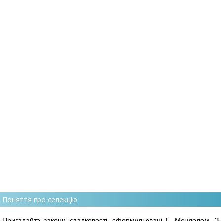
Поняття про селекцію
Пригадайте закони спадковості, сформульовані Г. Менделем. З