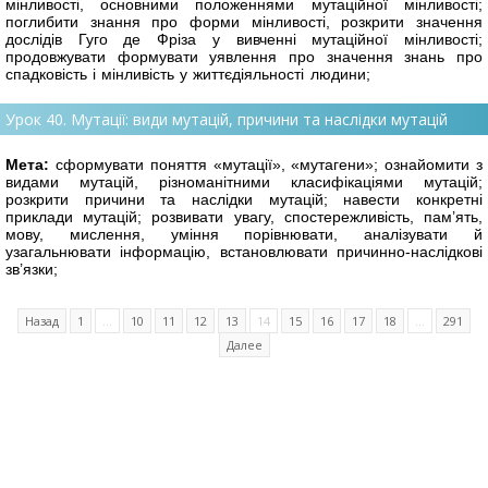
мінливості, основ
ними положеннями мутаційної мінливості;
поглибити знання про форми мінливості, розкрити значення
дослідів Гуго де Фріза у вивченні мутаційної мінливості;
продовжувати формувати уявлення про значення знань про
спадковість і мінливість у життєдіяльності людини;
Урок 40. Мутації: види мутацій, причини та наслідки мутацій
Мета:
сформувати поняття «мутації», «мутагени»; ознайомити з
видами мутацій,
різноманітними класифікаціями мутацій;
розкрити причини та наслідки мутацій; навести конкретні
приклади мутацій; розвивати увагу, спостережливість, пам’ять,
мову, мислення, уміння порівнювати, аналізувати й
узагальнювати інформацію, встановлювати причинно-наслідкові
зв’язки;
Назад
1
...
10
11
12
13
14
15
16
17
18
...
291
Далее