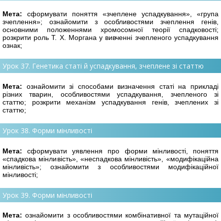
Мета:
сформувати поняття «зчеплене успадкування», «група
зчеплення»; ознайо
мити з особливостями зчеплення генів,
основними положеннями хромосомної теорії спадковості;
розкрити роль Т. Х. Моргана у вивченні зчепленого успадкування
ознак;
Урок 37. Генетика статі й успадкування, зчеплене зі статтю
Мета:
ознайомити зі способами визначення статі на прикладі
різних тварин, особ
ливостями успадкування, зчепленого зі
статтю; розкрити механізм успадкування генів, зчеплених зі
статтю;
Урок 38. Форми мінливості
Мета:
сформувати уявлення про форми мінливості, поняття
«спадкова мінли
вість», «неспадкова мінливість», «модифікаційна
мінливість»; ознайомити з особливостями модифікаційної
мінливості;
Урок 39. Форми мінливості
Мета:
ознайомити з особливостями комбінативної та мутаційної