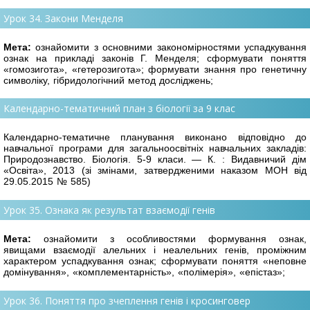
Урок 34. Закони Менделя
Мета:
ознайомити з основними закономірностями успадкування
ознак на прикла
ді законів Г. Менделя; сформувати поняття
«гомозигота», «гетерозигота»; формувати знання про генетичну
символіку, гібридологічний метод досліджень;
Календарно-тематичний план з біології за 9 клас
Календарно-тематичне планування виконано відповідно до
навчальної програми для загальноосвітніх навчальних закладів:
Природознавство. Біологія. 5-9 класи. — К. : Видавничий дім
«Освіта», 2013 (зі змінами, затвердженими наказом МОН від
29.05.2015 № 585)
Урок 35. Ознака як результат взаємодії генів
Мета:
ознайомити з особливостями формування ознак,
явищами взаємодії алель
них і неалельних генів, проміжним
характером успадкування ознак; сформувати поняття «неповне
домінування», «комплементарність», «полімерія», «епістаз»;
Урок 36. Поняття про зчеплення генів і кросинговер