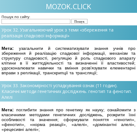
MOZOK.CLICK
Пошук по сайту:
Урок 32. Узагальнюючий урок з теми «збереження та
реалізація спадкової інформації»
Мета:
узагальнити й систематизувати знання учнів про
збереження й реалізацію
спадкової інформації, механізм та
структуру спадковості, регуляцію й роль спадкового апарату
клітини в її життєдіяльності та визначенні її властивостей;
удосконалювати навички та вміння розв’язувати елементарні
вправи з реплікації, транскрипції та трансляції;
Урок 33. Закономірності успадкування ознак (11 годин).
Класичні методи генетичних досліджень. генотип та фенотип.
Алелі
Мета:
поглибити знання про генетику як науку; ознайомити з
класичними метода
ми генетичних досліджень, розкрити їхні
особливості та значення; сформувати поняття «генотип»,
«фенотип», «норма реакції», «алелі», «домінантні алелі»,
«рецесивні алелі»;