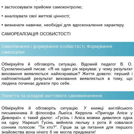
• застосовувати прийоми самоконтролю;
• аналізувати свої життєві цінності;
• визначати навички, необхідні для вдосконалення характеру.
САМОРЕАЛІЗАЦІЯ ОСОБИСТОСТІ
Самопізнання і формування особистості. Формування
самооцінки
Обміркуйте й обговоріть ситуацію. Відомий педагог В. О.
Сухомлинський писав: «Я не один рік міркував: у чому результат
виховання виявляється найяскравіше? Життя довело: перший і
найпомітніший результат виховання виявляється в тому, що
людина починає думати про себе.
Поняття та складові життєвого самовизначення
Обміркуйте й обговоріть ситуацію. У книжці англійського
письменника й філософа Льюїса Керрола «Пригоди Аліси у
Дивокраї» є такий діалог: «Гусінь і Аліса мовчки дивилися одна
на одну. Нарешті Гусінь вийняла люльку з рота й озвалася
сонним голосом: "Ти хто?". Гірше за це питання для першого
знайомства вона нічого б не могла придумати!