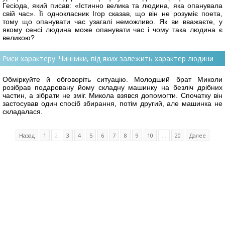
Гесіода, який писав: «Істинно велика та людина, яка опанувала
свій час». Її однокласник Ігор сказав, що він не розуміє поета,
тому що опанувати час узагалі неможливо. Як ви вважаєте, у
якому сенсі людина може опанувати час і чому така людина є
великою?
Риси характеру. Чинники, від яких залежить характер людини
Обміркуйте й обговоріть ситуацію. Молодший брат Миколи
розібрав подаровану йому складну машинку на безліч дрібних
частин, а зібрати не зміг. Микола взявся допомогти. Спочатку він
застосував один спосіб збирання, потім другий, але машинка не
складалася.
Назад
1
2
3
4
5
6
7
8
9
10
...
20
Далее