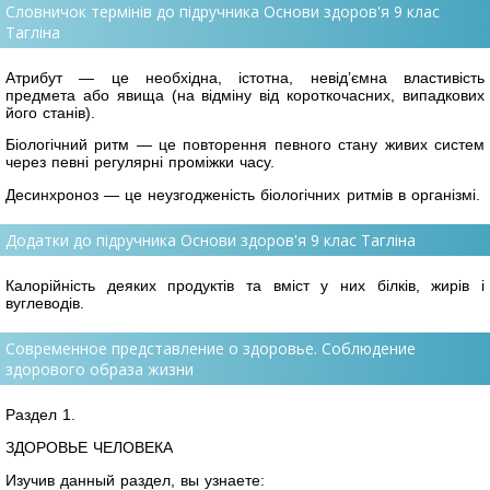
Словничок термінів до підручника Основи здоров'я 9 клас
Тагліна
Атрибут — це необхідна, істотна, невід’ємна властивість
предмета або явища (на відміну від короткочасних, випадкових
його станів).
Біологічний ритм — це повторення певного стану живих систем
через певні регулярні проміжки часу.
Десинхроноз — це неузгодженість біологічних ритмів в організмі.
Додатки до підручника Основи здоров'я 9 клас Тагліна
Калорійність деяких продуктів та вміст у них білків, жирів і
вуглеводів.
Современное представление о здоровье. Соблюдение
здорового образа жизни
Раздел 1.
ЗДОРОВЬЕ ЧЕЛОВЕКА
Изучив данный раздел, вы узнаете: