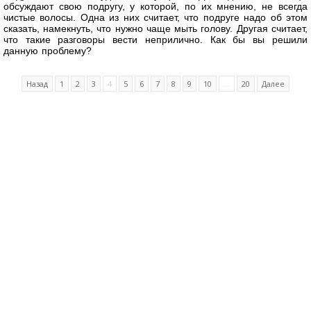
обсуждают свою подругу, у которой, по их мнению, не всегда
чистые волосы. Одна из них считает, что подруге надо об этом
сказать, намекнуть, что нужно чаще мыть голову. Другая считает,
что такие разговоры вести неприлично. Как бы вы решили
данную проблему?
Назад
1
2
3
4
5
6
7
8
9
10
...
20
Далее