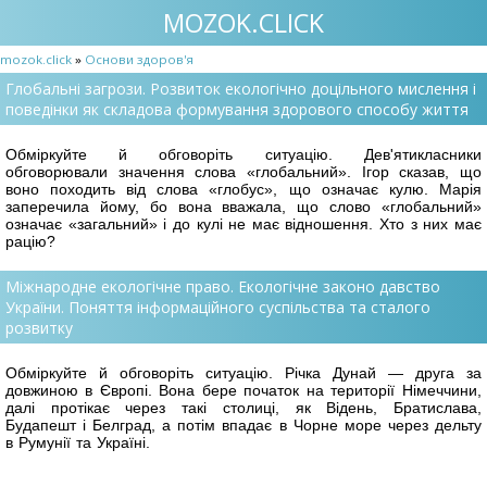
MOZOK.CLICK
mozok.click
»
Основи здоров'я
Глобальні загрози. Розвиток екологічно доцільного мислення і
поведінки як складова формування здорового способу життя
Обміркуйте й обговоріть ситуацію. Дев'ятикласники
обговорювали значення слова «глобальний». Ігор сказав, що
воно походить від слова «глобус», що означає кулю. Марія
заперечила йому, бо вона вважала, що слово «глобальний»
означає «загальний» і до кулі не має відношення. Хто з них має
рацію?
Міжнародне екологічне право. Екологічне законо давство
України. Поняття інформаційного суспільства та сталого
розвитку
Обміркуйте й обговоріть ситуацію. Річка Дунай — друга за
довжиною в Європі. Вона бере початок на території Німеччини,
далі протікає через такі столиці, як Відень, Братислава,
Будапешт і Белград, а потім впадає в Чорне море через дельту
в Румунії та Україні.