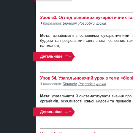
Урок 53. Огляд основних еукаріотичних та
Категорія:
Біологія
,
Розробки уроків
Мета:
ознайомити з основними еукаріотичними 
будови та процесів життєдіяльності основних такс
на планеті;
Детальніше
Урок 54. Узагальнюючий урок з теми «біор
Категорія:
Біологія
,
Розробки уроків
Мета:
узагальнити й систематизувати знання про бі
організмів, особливості їхньої будови та процесів
Детальніше