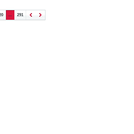
20
...
291
Наза
Впер
д
ед