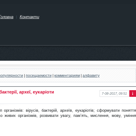
Головна
Контакти
популярности
|
посещаемости
|
комментариям
|
алфавиту
бактерії, археї, еукаріоти
7-08-2017, 09:51
Інф
ор
ма
організмів: вірусів, бактерій, ар
хеїв, еукаріотів; сформувати поняття
ція
 живих організмів, розвивати увагу, пам’ять, мислення, мову, уміння
про
нов
ину