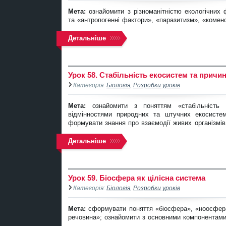
Мета:
ознайомити з різноманітністю екологічних
та «антропогенні фактори», «паразитизм», «комен
Детальніше
Урок 58. Стабільність екосистем та причи
Категорія:
Біологія
,
Розробки уроків
Мета:
ознайомити з поняттям «стабільність
відмінностями природних та штучних екосистем;
формувати знання про взаємодії живих організмів 
Детальніше
Урок 59. Біосфера як цілісна система
Категорія:
Біологія
,
Розробки уроків
Мета:
сформувати поняття «біосфера», «ноосфера
речовина»; ознайомити з основними компонентам