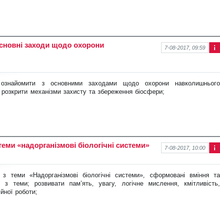
нов
ину
 основні заходи щодо охорони
7-08-2017, 09:59
Інф
ор
ма
ція
»; ознайомити з основними заходами
щодо охорони навколишньог
про
 розкрити механізми захисту та збереження біосфери;
нов
ину
теми «надорганізмові біологічні системи»
7-08-2017, 10:00
Інф
ор
ма
 з теми «Надорганізмові біологічні
системи», сформовані вміння та
ція
 з теми; розвивати пам’ять, увагу, логічне мислення, кмітливість,
про
ійної роботи;
нов
ину