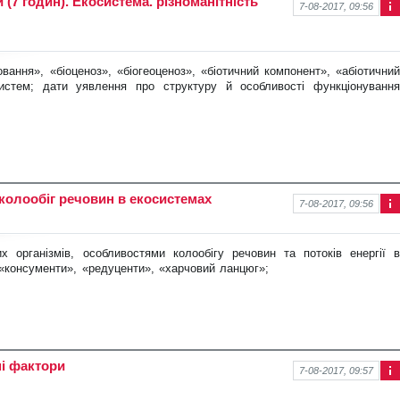
 (7 годин). Екосистема. різноманітність
7-08-2017, 09:56
Інф
ор
ма
ція
вання», «біоценоз», «біогеоценоз»,
«біотичний компонент», «абіотични
про
систем; дати уявлення про структуру й особливості функціонування
нов
ину
а колообіг речовин в екосистемах
7-08-2017, 09:56
Інф
ор
ма
х організмів, особливостями коло
обігу речовин та потоків енергії 
ція
«консументи», «редуценти», «харчовий ланцюг»;
про
нов
ину
ні фактори
7-08-2017, 09:57
Інф