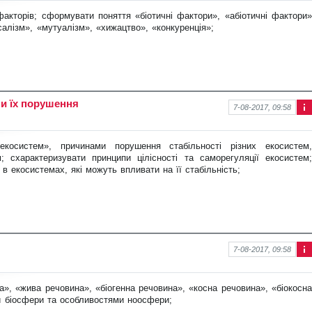
ор
ма
 факторів; сформувати поняття
«біотичні фактори», «абіотичні фактори»
ція
салізм», «мутуалізм», «хижацтво», «конкуренція»;
про
нов
ину
ни їх порушення
7-08-2017, 09:58
Інф
ор
ма
 екосистем», причинами порушення ста
більності різних екосистем
ція
 схарактеризувати принципи цілісності та саморегуляції екосистем;
про
в екосистемах, які можуть впливати на її стабільність;
нов
ину
7-08-2017, 09:58
Інф
ор
ма
», «жива речовина», «біогенна ре
човина», «косна речовина», «біокосна
ція
и біосфери та особливостями ноосфери;
про