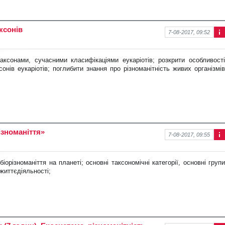
ксонів
7-08-2017, 09:52
Інф
ор
ма
таксонами, сучасними класифіка
ціями еукаріотів; розкрити особливості
ція
онів еукаріотів; поглибити знання про різноманітність живих організмів
про
нов
ину
ізноманіття»
7-08-2017, 09:55
Інф
ор
ма
орізноманіття на планеті; основні таксономічні категорії, основні групи
ція
 життєдіяльності;
про
нов
ину