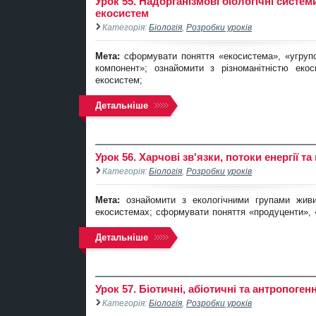
Урок 55. Надорганізмові біологічні системи
екосистем
Категорія:
Біологія
,
Розробки уроків
Мета:
сформувати поняття «екосистема», «угрупо
компонент»; ознайомити з різноманітністю еко
екосистем;
Детальніше
Урок 56. Харчові зв'язки, потоки енергії т
Категорія:
Біологія
,
Розробки уроків
Мета:
ознайомити з екологічними групами живи
екосистемах; сформувати поняття «продуценти», 
Детальніше
Урок 57. Біотичні, абіотичні та антропоген
Категорія:
Біологія
,
Розробки уроків