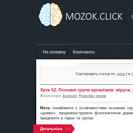
mozok.click
На головну
Контакти
Сортировать статьи по:
дате
|
Урок 52. Основні групи організмів: віруси, 
Категорія:
Біологія
,
Розробки уроків
Мета:
ознайомити з особливостями основних груп 
«домен»; продемонструвати філогенетичне дерево
працювати в парах та групах.
Детальніше