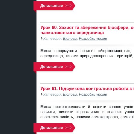
Детальніше
Урок 60. Захист та збереження біосфери,
навколишнього середовища
Категорія:
Біологія
,
Розробки уроків
Мета:
сформувати поняття «біорізноманіття
середовища, типами природоохоронних територій;
Детальніше
Урок 61. Підсумкова контрольна робота з 
Категорія:
Біологія
,
Розробки уроків
Мета:
проконтролювати й оцінити знання учнів
навички; виявити «прогалини» в знаннях учнів
спостережливість, навички самоконтролю, самост
Детальніше