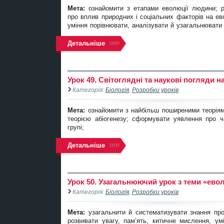
Мета:
ознайомити з етапами еволюції людини; р
про вплив природних і соціальних факторів на ев
уміння порівнювати, аналізувати й узагальнювати
Детальніше
Урок 49. Світоглядні та наукові погляди 
Категорія:
Біологія
,
Розробки уроків
Мета:
ознайомити з найбільш поширеними теорія
теорією абіогенезу; сформувати уявлення про 
групі;
Детальніше
Урок 50. Узагальнюючий урок з теми «евол
Категорія:
Біологія
,
Розробки уроків
Мета:
узагальнити й систематизувати знання про
розвивати увагу, пам’ять, китичне мислення, у