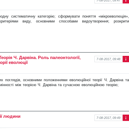
7-08-2017, 09:47
Інф
ор
ма
одну систематичну категорію; сфор
мувати поняття «мікроеволюція»,
ція
ритеріями виду, основними способами видоутворення; розкрити
про
нов
ину
еорія Ч. Дарвіна. Роль палеонтології,
7-08-2017, 09:48
орії еволюції
Інф
ор
ма
ція
них поглядів, основними положен
нями еволюційної теорії Ч. Дарвіна та
про
дмінності між теорією Ч. Дарвіна та сучасною еволюційною теорію;
нов
ину
ії людини
7-08-2017, 09:49
Інф
ор