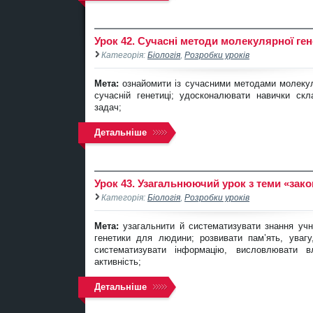
Урок 42. Сучасні методи молекулярної ге
Категорія:
Біологія
,
Розробки уроків
Мета:
ознайомити із сучасними методами молекул
сучасній генетиці; удосконалювати навички ск
задач;
Детальніше
Урок 43. Узагальнюючий урок з теми «зак
Категорія:
Біологія
,
Розробки уроків
Мета:
узагальнити й систематизувати знання учн
генетики для людини; розвивати пам’ять, увагу,
систематизувати інформацію, висловлювати 
активність;
Детальніше