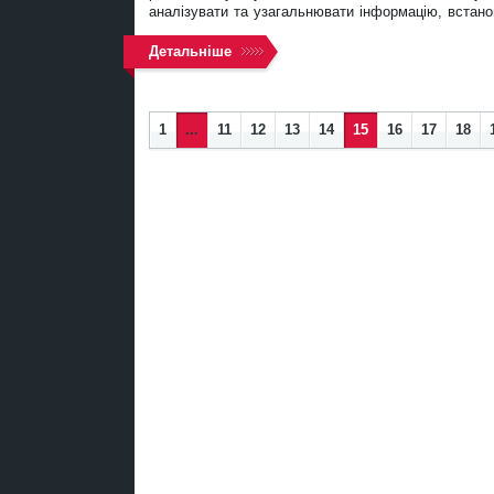
аналізувати та узагальнювати інформацію, встано
Детальніше
1
...
11
12
13
14
15
16
17
18