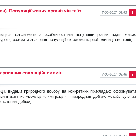
ин). Популяції живих організмів та їх
7-08-2017, 09:45
Інф
ор
ма
ція
люція»; ознайомити з особливостями
популяцій різних видів живих
про
турою; розкрити значення популяції як елементарної одиниці еволюції;
нов
ину
первинних еволюційних змін
7-08-2017, 09:46
Інф
ор
ма
ції, видами природного добору на
конкретних прикладах; сформуват
ція
илі життя», «ізоляція», «міграція», «природний добір», «стабілізуючий
про
«статевий добір»;
нов
ину