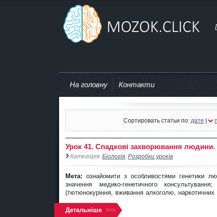
mozok.click
На головну
Контакти
Сортировать статьи по:
дате
|
Урок 41. Спадкові захворювання людини.
Категорія:
Біологія
,
Розробки уроків
Мета:
ознайомити з особливостями генетики л
значення медико-генетичного консультуванн
(тютюнокуріння, вживання алкоголю, наркотичних
Детальніше