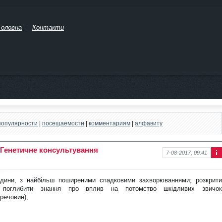
Головна
Контакти
популярности
|
посещаемости
|
комментариям
|
алфавиту
 Генетичне консультування
7-08-2017, 09:41
Інф
ор
ма
юдини, з найбільш поширеними спад
ковими захворюваннями; розкрит
ція
я; поглибити знання про вплив на потомство шкідливих звичок
про
 речовин);
нов
ину