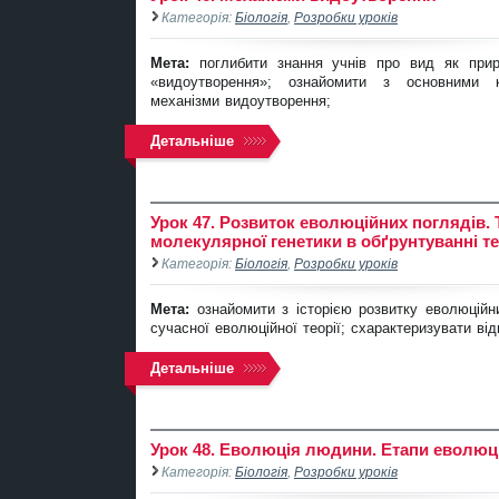
Категорія:
Біологія
,
Розробки уроків
Мета:
поглибити знання учнів про вид як прир
«видоутворення»; ознайомити з основними к
механізми видоутворення;
Детальніше
Урок 47. Розвиток еволюційних поглядів. Т
молекулярної генетики в обґрунтуванні те
Категорія:
Біологія
,
Розробки уроків
Мета:
ознайомити з історією розвитку еволюцій
сучасної еволюційної теорії; схарактеризувати ві
Детальніше
Урок 48. Еволюція людини. Етапи еволюц
Категорія:
Біологія
,
Розробки уроків