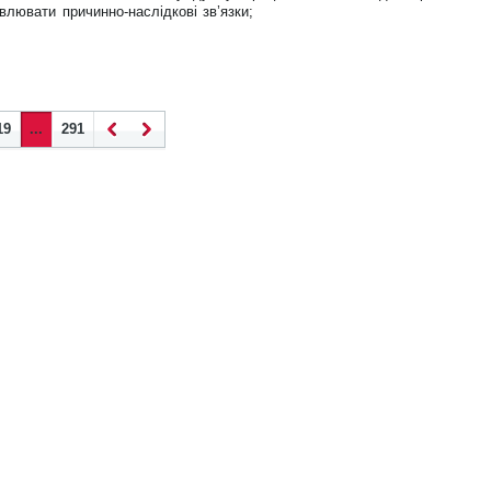
влювати причинно-наслідкові зв’язки;
нов
ину
19
...
291
Наза
Впер
д
ед