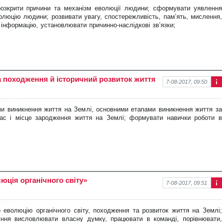
ма
озкрити причини та механізм
еволюції людини; сформувати уявлення
ція
олюцію людини; розвивати увагу, спостережливість, пам’ять, мислення,
про
 інформацію, установлювати причинно-наслідкові зв’язки;
нов
ину
на походження й історичний розвиток життя
7-08-2017, 09:50
Інф
ор
ма
ми виникнення життя на Зем
лі, основними етапами виникнення життя за
ція
час і місце зародження життя на Землі; формувати навички роботи в
про
нов
ину
юція органічного світу»
7-08-2017, 09:51
Інф
ор
ма
 еволюцію органічного світу, по
ходження та розвиток життя на Землі;
ція
міння висловлювати власну думку, працювати в команді, порівнювати,
про