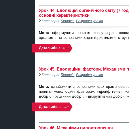
Урок 44. Еволюція органічного світу (7 год
основні характеристики
Категорія:
Біологія
,
Розробки уроків
Мета:
сформувати поняття «популяція», «ево
організмів, їх основними характеристиками, струк
Детальніше
Урок 45. Еволюційні фактори. Механізми 
Категорія:
Біологія
,
Розробки уроків
Мета:
ознайомити з основними факторами еволю
поняття «еволюційні фактори», «дрейф генів», «хв
добір», «рушійний добір», «дизруптивний добір», 
Детальніше
Урок 46. Механізми видоутворення