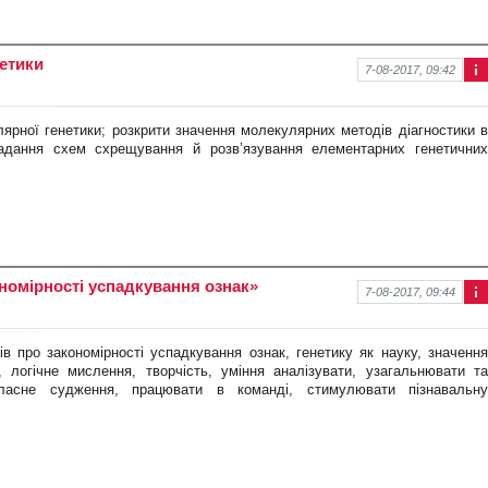
нетики
7-08-2017, 09:42
Інф
ор
ма
ярної генетики; розкрити зна
чення молекулярних методів діагностики в
ція
ладання схем схрещування й розв’язування елементарних генетичних
про
нов
ину
ономірності успадкування ознак»
7-08-2017, 09:44
Інф
ор
ма
ів про закономірності успадку
вання ознак, генетику як науку, значення
ція
 логічне мислення, творчість, уміння аналізувати, узагальнювати та
про
власне судження, працювати в команді, стимулювати пізнавальну
нов
ину